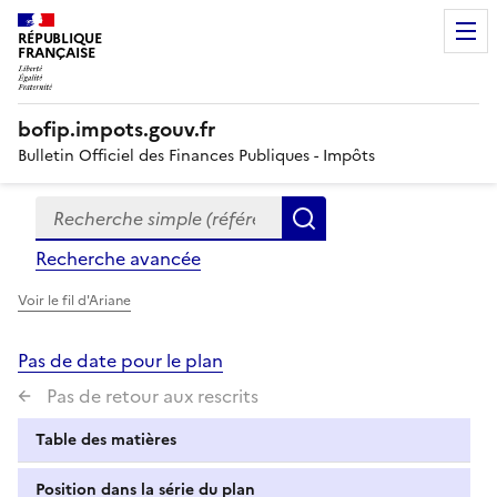
RÉPUBLIQUE
FRANÇAISE
bofip.impots.gouv.fr
Bulletin Officiel des Finances Publiques - Impôts
Recherche simple (références, mots clés, partie du titre
Formulaire
Rechercher
de
Recherche avancée
recherche
Voir le fil d'Ariane
Pas de date pour le plan
Pas de retour aux rescrits
Table des matières
Position dans la série du plan