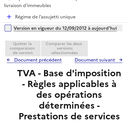
p
i
é
livraison d'immeubles
l
e
p
i
r
D
Régime de l’assujetti unique
l
e
é
i
r
Versions sur la période
Version en vigueur du 12/09/2012 à aujourd'hui
p
e
l
r
i
Quitter la
Comparer les deux
comparaison
versions
e
de version
sélectionnées
r
Document précédent
Document suivant
TVA - Base d'imposition
- Règles applicables à
des opérations
déterminées -
Prestations de services