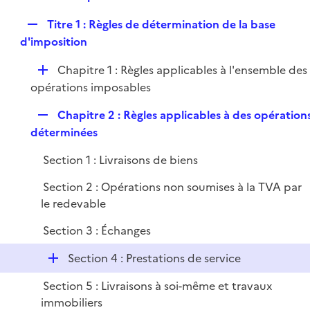
i
e
l
e
R
Titre 1 : Règles de détermination de la base
p
i
r
e
d'imposition
l
e
p
i
r
D
Chapitre 1 : Règles applicables à l'ensemble des
l
e
é
opérations imposables
i
r
p
e
R
Chapitre 2 : Règles applicables à des opération
l
r
e
déterminées
i
p
e
Section 1 : Livraisons de biens
l
r
i
Section 2 : Opérations non soumises à la TVA par
e
le redevable
r
Section 3 : Échanges
D
Section 4 : Prestations de service
é
Section 5 : Livraisons à soi-même et travaux
p
immobiliers
l