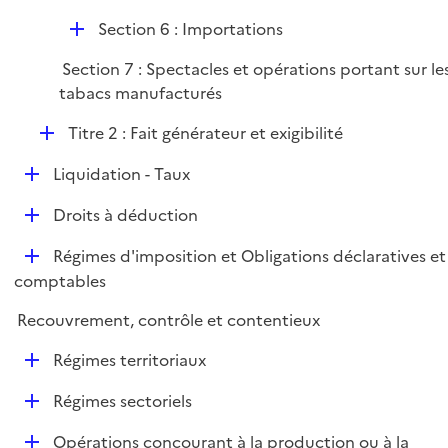
i
D
Section 6 : Importations
e
é
r
Section 7 : Spectacles et opérations portant sur le
p
tabacs manufacturés
l
i
D
Titre 2 : Fait générateur et exigibilité
e
é
r
D
Liquidation - Taux
p
é
l
D
Droits à déduction
p
i
é
l
e
D
Régimes d'imposition et Obligations déclaratives et
p
i
r
é
comptables
l
e
p
i
r
Recouvrement, contrôle et contentieux
l
e
i
r
D
Régimes territoriaux
e
é
r
D
Régimes sectoriels
p
é
l
D
Opérations concourant à la production ou à la