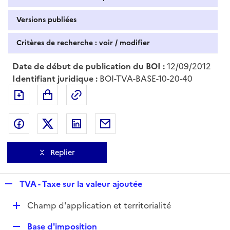
Versions publiées
Critères de recherche : voir / modifier
Date de début de publication du BOI :
12/09/2012
Identifiant juridique :
BOI-TVA-BASE-10-20-40
Exporter le document au format pdf
Permalien : adresse web de ce doc
Partager sur Facebook
Partager sur Twitter
Partager sur LinkedIn
Partager par messagerie
Replier
R
TVA - Taxe sur la valeur ajoutée
e
D
Champ d'application et territorialité
p
é
l
R
Base d'imposition
p