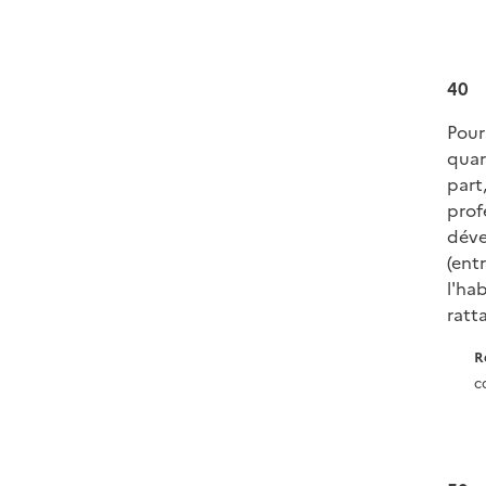
40
Pour
quar
part
prof
déve
(ent
l'ha
ratt
R
c