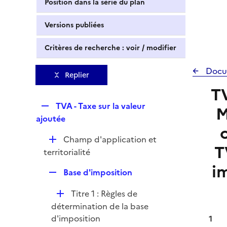
Position dans la série du plan
Versions publiées
Critères de recherche : voir / modifier
Docu
Replier
TV
R
TVA - Taxe sur la valeur
M
e
ajoutée
p
D
Champ d'application et
l
T
é
territorialité
i
p
i
e
R
Base d'imposition
l
r
e
i
D
Titre 1 : Règles de
p
e
é
détermination de la base
l
r
p
d'imposition
1
i