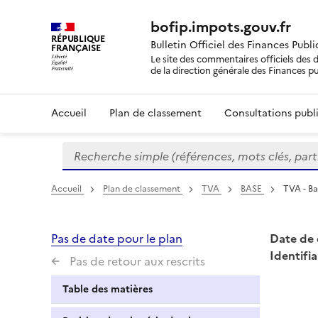
bofip.impots.gouv.fr
RÉPUBLIQUE
Bulletin Officiel des Finances Publ
FRANÇAISE
Le site des commentaires officiels des d
de la direction générale des Finances p
Accueil
Plan de classement
Consultations publi
Recherche simple (références, mots clés, partie 
Formulaire
de
recherche
Accueil
Plan de classement
TVA
BASE
TVA - Ba
Pas de date pour le plan
Date de 
Identifia
Pas de retour aux rescrits
Table des matières