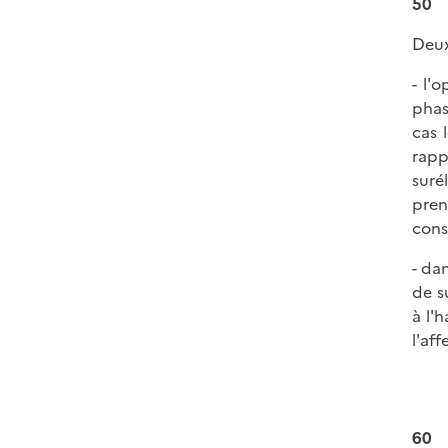
50
Deux
- l'
phas
cas 
rapp
suré
pren
cons
- da
de s
à l'
l'af
60