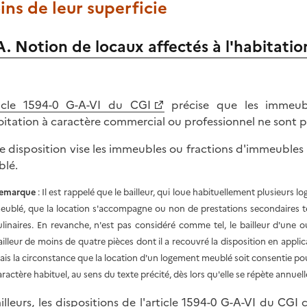
ns de leur superficie
A. Notion de locaux affectés à l'habitatio
ticle 1594-0 G-A-VI du CGI
précise que les immeubl
oitation à caractère commercial ou professionnel ne sont p
e disposition vise les immeubles ou fractions d'immeubles a
lé.
emarque
: Il est rappelé que le bailleur, qui loue habituellement plusieurs
eublé, que la location s'accompagne ou non de prestations secondaires tel
ulinaires. En revanche, n'est pas considéré comme tel, le bailleur d'une o
ailleur de moins de quatre pièces dont il a recouvré la disposition en appli
ais la circonstance que la location d'un logement meublé soit consentie po
aractère habituel, au sens du texte précité, dès lors qu'elle se répète annuel
ailleurs, les dispositions de l'article 1594-0 G-A-VI du CG