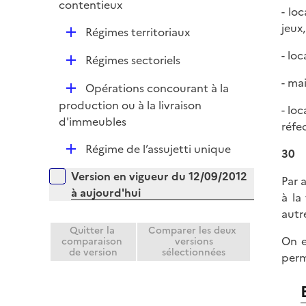
contentieux
e
- lo
r
jeux,
D
Régimes territoriaux
é
- lo
D
Régimes sectoriels
p
é
l
- mai
D
Opérations concourant à la
p
i
é
production ou à la livraison
l
- lo
e
p
d'immeubles
i
réfec
r
l
e
D
Régime de l’assujetti unique
i
30
r
é
e
Versions sur la période
Version en vigueur du 12/09/2012
p
Par 
r
à aujourd'hui
l
à la
i
autr
e
Quitter la
Comparer les deux
On e
comparaison
versions
r
de version
sélectionnées
perm