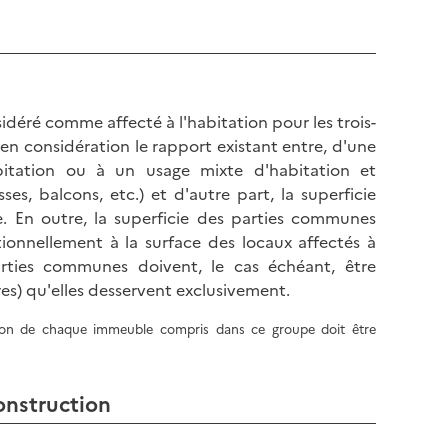
l
p
a
a
p
g
a
e
g
idéré comme affecté à l'habitation pour les trois-
e
 en considération le rapport existant entre, d'une
abitation ou à un usage mixte d'habitation et
es, balcons, etc.) et d'autre part, la superficie
 En outre, la superficie des parties communes
rtionnellement à la surface des locaux affectés à
parties communes doivent, le cas échéant, être
res) qu'elles desservent exclusivement.
tion de chaque immeuble compris dans ce groupe doit être
onstruction