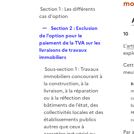
moi
i
Section 1 : Les différents
e
cas d'option
r
R
Section 2 : Exclusion
10
e
de l'option pour le
p
paiement de la TVA sur les
L'
ar
l
livraisons de travaux
expl
i
immobiliers
e
Cett
Sous-section 1 : Travaux
r
meub
immobiliers concourant à
la construction, à la
R
livraison, à la réparation
m
ou à la réfection des
c
bâtiments de l'état, des
b
collectivités locales et des
M
établissements publics
c
autres que ceux à
Par 
caractère industriel ou