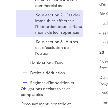
d'im
commercial ass
Ains
Sous-section 2 : Cas des
immeubles affectés à
- les
l'habitation pour les ¾ au
moins de leur superficie
- le
Sous-section 3 : Autres
- le
cas d'exclusion de
20
l'option
En r
D
Liquidation - Taux
être
é
D
Droits à déduction
p
De m
é
l
D
Régimes d'imposition et
l'ob
p
i
é
Obligations déclaratives et
l
e
- ma
p
comptables
i
r
l
e
- im
Recouvrement, contrôle et
i
r