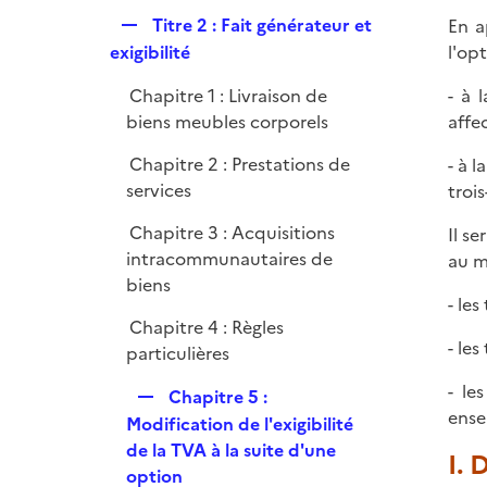
l
e
R
Titre 2 : Fait générateur et
En a
i
r
e
exigibilité
l'op
e
p
r
Chapitre 1 : Livraison de
- à 
l
biens meubles corporels
affec
i
e
Chapitre 2 : Prestations de
- à 
r
services
troi
Chapitre 3 : Acquisitions
Il s
intracommunautaires de
au m
biens
- le
Chapitre 4 : Règles
- le
particulières
- le
R
Chapitre 5 :
ense
e
Modification de l'exigibilité
p
de la TVA à la suite d'une
I. 
l
option