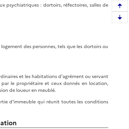
 psychiatriques : dortoirs, réfectoires, salles de
R
e
D
m
e
o
s
n
c
t
e logement des personnes, tels que les dortoirs ou
e
e
n
r
d
e
r
n
e
s ordinaires et les habitations d'agrément ou servant
h
e
t par le propriétaire et ceux donnés en location,
a
n
ssion de loueur en meublé.
u
b
t
ie d'immeuble qui réunit toutes les conditions
a
d
s
e
d
l
tation
e
a