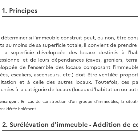
1. Principes
 déterminer si l'immeuble construit peut, ou non, être cons
ts au moins de sa superficie totale, il convient de prendre
, la superficie développée des locaux destinés à l'h
essionnel et de leurs dépendances (caves, greniers, terrass
loppée de l'ensemble des locaux composant l'immeuble.
rées, escaliers, ascenseurs, etc.) doit être ventilée propo
bitation et à celle des autres locaux. Toutefois, ces 
achées à la catégorie de locaux (locaux d'habitation ou aut
emarque
: En cas de construction d'un groupe d'immeubles, la situa
onsidérée isolément.
2. Surélévation d'immeuble - Addition de c