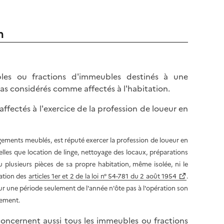
n
es ou fractions d'immeubles destinés à une
as considérés comme affectés à l'habitation.
ffectés à l'exercice de la profession de loueur en
 logements meublés, est réputé exercer la profession de loueur en
les que location de linge, nettoyage des locaux, préparations
u plusieurs pièces de sa propre habitation, même isolée, ni le
cation des
articles 1er et 2 de la loi n° 54-781 du 2 août 1954
.
ur une période seulement de l'année n'ôte pas à l'opération son
lement.
I concernent aussi tous les immeubles ou fractions