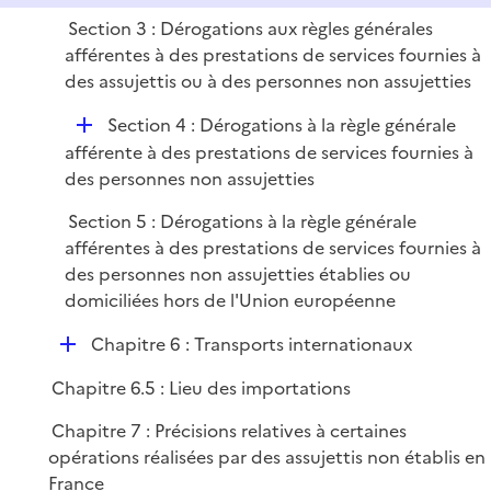
i
Section 3 : Dérogations aux règles générales
e
afférentes à des prestations de services fournies à
r
des assujettis ou à des personnes non assujetties
D
Section 4 : Dérogations à la règle générale
é
afférente à des prestations de services fournies à
p
des personnes non assujetties
l
Section 5 : Dérogations à la règle générale
i
afférentes à des prestations de services fournies à
e
des personnes non assujetties établies ou
r
domiciliées hors de l'Union européenne
D
Chapitre 6 : Transports internationaux
é
Chapitre 6.5 : Lieu des importations
p
l
Chapitre 7 : Précisions relatives à certaines
i
opérations réalisées par des assujettis non établis en
e
France