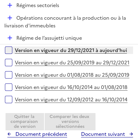
r
D
Régimes sectoriels
p
é
l
D
Opérations concourant à la production ou à la
p
i
é
livraison d'immeubles
l
e
p
i
r
D
Régime de l’assujetti unique
l
e
é
i
r
Versions sur la période
Version en vigueur du 29/12/2021 à aujourd'hui
p
e
l
r
Version en vigueur du 25/09/2019 au 29/12/2021
i
e
Version en vigueur du 01/08/2018 au 25/09/2019
r
Version en vigueur du 16/10/2014 au 01/08/2018
Version en vigueur du 12/09/2012 au 16/10/2014
Quitter la
Comparer les deux
comparaison
versions
de version
sélectionnées
Document précédent
Document suivant