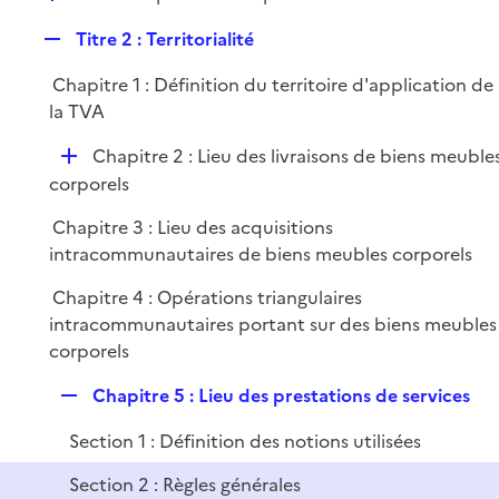
i
é
l
e
R
Titre 2 : Territorialité
p
i
r
e
l
e
Chapitre 1 : Définition du territoire d'application de
p
i
r
la TVA
l
e
i
r
D
Chapitre 2 : Lieu des livraisons de biens meuble
e
é
corporels
r
p
Chapitre 3 : Lieu des acquisitions
l
intracommunautaires de biens meubles corporels
i
e
Chapitre 4 : Opérations triangulaires
r
intracommunautaires portant sur des biens meubles
corporels
R
Chapitre 5 : Lieu des prestations de services
e
Section 1 : Définition des notions utilisées
p
l
Section 2 : Règles générales