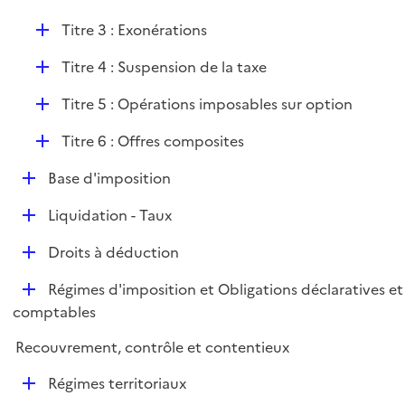
r
D
Titre 3 : Exonérations
é
D
Titre 4 : Suspension de la taxe
p
é
l
D
Titre 5 : Opérations imposables sur option
p
i
é
l
e
D
Titre 6 : Offres composites
p
i
r
é
l
e
D
Base d'imposition
p
i
r
é
l
e
D
Liquidation - Taux
p
i
r
é
l
e
D
Droits à déduction
p
i
r
é
l
e
D
Régimes d'imposition et Obligations déclaratives et
p
i
r
é
comptables
l
e
p
i
r
Recouvrement, contrôle et contentieux
l
e
i
r
D
Régimes territoriaux
e
é