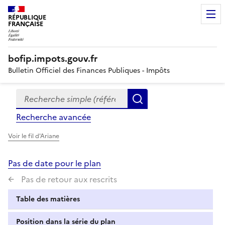
RÉPUBLIQUE
FRANÇAISE
bofip.impots.gouv.fr
Bulletin Officiel des Finances Publiques - Impôts
Recherche simple (références, mots clés, partie du titre
Formulaire
Rechercher
de
Recherche avancée
recherche
Voir le fil d'Ariane
Pas de date pour le plan
Pas de retour aux rescrits
Table des matières
Position dans la série du plan