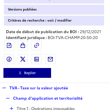
Versions publiées
Critères de recherche : voir / modifier
Date de début de publication du BOI :
29/12/2021
Identifiant juridique :
BOI-TVA-CHAMP-20-50-20
Exporter le document au format pdf
Permalien : adresse web de ce doc
Partager sur Facebook
Partager sur Twitter
Partager sur LinkedIn
Partager par messagerie
Replier
R
TVA - Taxe sur la valeur ajoutée
e
R
Champ d'application et territorialité
p
e
l
D
Titre 1 : Opérations imposables
p