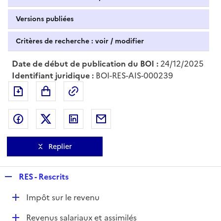
Versions publiées
Critères de recherche : voir / modifier
Date de début de publication du BOI :
24/12/2025
Identifiant juridique :
BOI-RES-AIS-000239
Exporter le document au format pdf
Permalien : adresse web de ce doc
Partager sur Facebook
Partager sur Twitter
Partager sur LinkedIn
Partager par messagerie
Replier
R
RES - Rescrits
e
D
Impôt sur le revenu
p
é
l
D
Revenus salariaux et assimilés
p