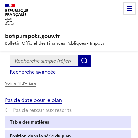
RÉPUBLIQUE
FRANÇAISE
bofip.impots.gouv.fr
Bulletin Officiel des Finances Publiques - Impôts
Recherche simple (références, mots clés, partie du titre
Formulaire
Rechercher
de
Recherche avancée
recherche
Voir le fil d'Ariane
Pas de date pour le plan
Pas de retour aux rescrits
Table des matières
Position dans la série du plan