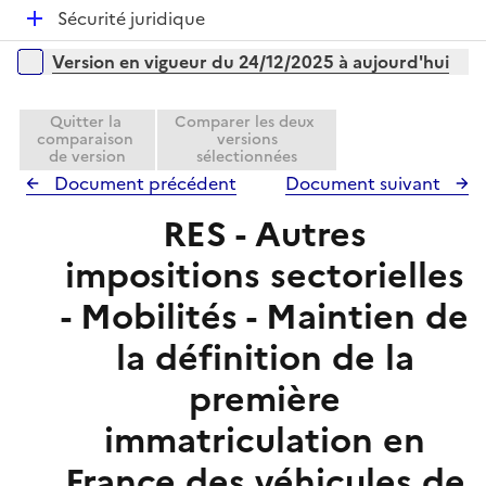
l
e
D
Sécurité juridique
p
i
r
é
l
e
Versions sur la période
Version en vigueur du 24/12/2025 à aujourd'hui
p
i
r
l
e
i
Quitter la
Comparer les deux
r
comparaison
versions
e
de version
sélectionnées
r
Document précédent
Document suivant
RES - Autres
impositions sectorielles
- Mobilités - Maintien de
la définition de la
première
immatriculation en
France des véhicules de