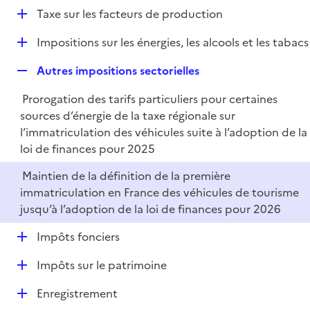
é
l
e
D
Taxe sur les facteurs de production
p
i
r
é
l
e
D
Impositions sur les énergies, les alcools et les tabacs
p
i
r
é
l
e
R
Autres impositions sectorielles
p
i
r
e
l
e
Prorogation des tarifs particuliers pour certaines
p
i
r
sources d’énergie de la taxe régionale sur
l
e
l’immatriculation des véhicules suite à l’adoption de la
i
r
loi de finances pour 2025
e
r
Maintien de la définition de la première
immatriculation en France des véhicules de tourisme
jusqu’à l’adoption de la loi de finances pour 2026
D
Impôts fonciers
é
D
Impôts sur le patrimoine
p
é
l
D
Enregistrement
p
i
é