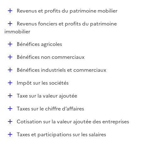
i
é
l
e
D
Revenus et profits du patrimoine mobilier
p
i
r
é
l
e
D
Revenus fonciers et profits du patrimoine
p
i
r
é
immobilier
l
e
p
i
r
D
Bénéfices agricoles
l
e
é
i
r
D
Bénéfices non commerciaux
p
e
é
l
r
D
Bénéfices industriels et commerciaux
p
i
é
l
e
D
Impôt sur les sociétés
p
i
r
é
l
e
D
Taxe sur la valeur ajoutée
p
i
r
é
l
e
D
Taxes sur le chiffre d’affaires
p
i
r
é
l
e
D
Cotisation sur la valeur ajoutée des entreprises
p
i
r
é
l
e
D
Taxes et participations sur les salaires
p
i
r