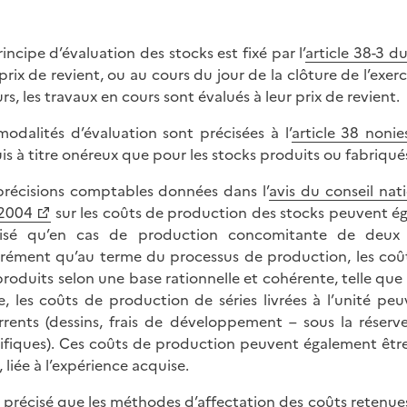
rincipe d’évaluation des stocks est fixé par l’
article 38-3 d
 prix de revient, ou au cours du jour de la clôture de l’exerc
urs, les travaux en cours sont évalués à leur prix de revient.
modalités d’évaluation sont précisées à l’
article 38 nonie
is à titre onéreux que pour les stocks produits ou fabriqués
précisions comptables données dans l’
avis du conseil na
 2004
sur les coûts de production des stocks peuvent égal
isé qu’en cas de production concomitante de deux pr
rément qu’au terme du processus de production, les coût
produits selon une base rationnelle et cohérente, telle que
e, les coûts de production de séries livrées à l’unité 
rrents (dessins, frais de développement – sous la réserve 
ifiques). Ces coûts de production peuvent également être
, liée à l’expérience acquise.
st précisé que les méthodes d’affectation des coûts retenue