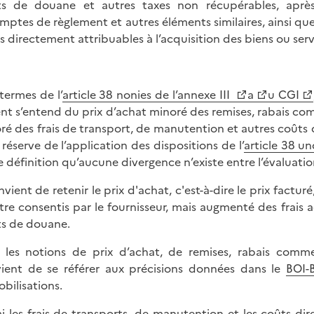
ts de douane et autres taxes non récupérables, aprè
mptes de règlement et autres éléments similaires, ainsi que
s directement attribuables à l’acquisition des biens ou serv
termes de l’
article 38 nonies de l’annexe III
a
u CGI
ent s’entend du prix d’achat minoré des remises, rabais 
ré des frais de transport, de manutention et autres coûts 
 réserve de l’application des dispositions de l’
article 38 un
e définition qu’aucune divergence n’existe entre l’évaluatio
onvient de retenir le prix d'achat, c'est-à-dire le prix factu
tre consentis par le fournisseur, mais augmenté des frais a
ts de douane.
 les notions de prix d’achat, de remises, rabais comm
ient de se référer aux précisions données dans le
BOI-
bilisations.
i les frais de transports, de manutention et les coûts dir