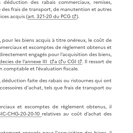
l
s déduction des rabais commerciaux, remises,
p
a
 des frais de transport, de manutention et autres
a
p
ices acquis (
art. 321-20 du PCG
).
g
a
e
g
e
, pour les biens acquis à titre onéreux, le coût de
commerciaux et escomptes de règlement obtenus et
directement engagés pour l’acquisition des biens,
decies de l’annexe III
a
u CGI
. Il ressort de
n comptable et l’évaluation fiscale.
ré, déduction faite des rabais ou ristournes qui ont
ccessoires d'achat, tels que frais de transport ou
erciaux et escomptes de règlement obtenus, il
BIC-CHG-20-20-10
relatives au coût d’achat des
ectement engagés pour l'acquisition des biens, il