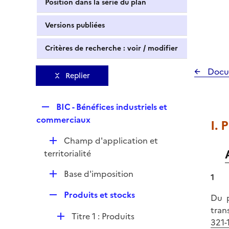
Position dans la série du plan
Versions publiées
Critères de recherche : voir / modifier
Docu
Replier
R
BIC - Bénéfices industriels et
e
commerciaux
I. 
p
D
Champ d'application et
l
é
territorialité
i
p
e
D
Base d'imposition
l
1
r
é
i
R
Produits et stocks
p
Du p
e
e
l
tran
r
D
Titre 1 : Produits
p
i
321-
é