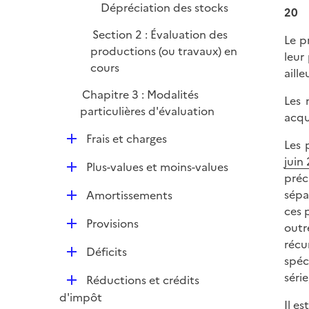
r
Dépréciation des stocks
20
Section 2 : Évaluation des
Le p
productions (ou travaux) en
leur
cours
aille
Chapitre 3 : Modalités
Les 
particulières d'évaluation
acqu
D
Frais et charges
Les 
é
juin
D
Plus-values et moins-values
p
préc
é
l
D
sépa
Amortissements
p
i
é
ces 
l
e
D
Provisions
p
outr
i
r
é
l
récu
e
D
Déficits
p
i
spéc
r
é
l
e
série
D
Réductions et crédits
p
i
r
é
d'impôt
l
Il e
e