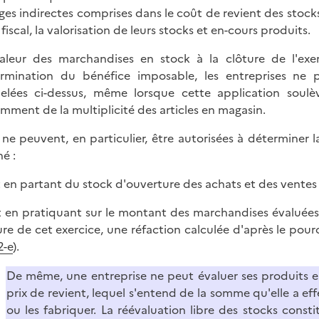
ges indirectes comprises dans le coût de revient des stocks 
fiscal, la valorisation de leurs stocks et en-cours produits.
aleur des marchandises en stock à la clôture de l'exe
rmination du bénéfice imposable, les entreprises ne p
elées ci-dessus, même lorsque cette application soulèv
mment de la multiplicité des articles en magasin.
s ne peuvent, en particulier, être autorisées à déterminer l
é :
it en partant du stock d'ouverture des achats et des ventes 
it en pratiquant sur le montant des marchandises évaluées 
ure de cet exercice, une réfaction calculée d'après le po
2-e
).
De même, une entreprise ne peut évaluer ses produits 
prix de revient, lequel s'entend de la somme qu'elle a e
ou les fabriquer. La réévaluation libre des stocks consti