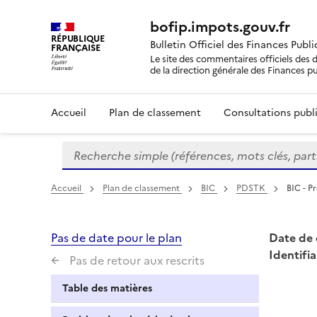
bofip.impots.gouv.fr
RÉPUBLIQUE
Bulletin Officiel des Finances Publ
FRANÇAISE
Le site des commentaires officiels des d
de la direction générale des Finances p
Accueil
Plan de classement
Consultations publi
Recherche simple (références, mots clés, partie 
Formulaire
de
recherche
Accueil
Plan de classement
BIC
PDSTK
BIC - P
Pas de date pour le plan
Date de 
Identifia
Pas de retour aux rescrits
Table des matières