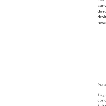
conv
dire
droi
reva
Par a
S’ag
cond
à l’a