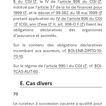
B du CGI
, le IV de l'
article 806 du CGI
,
institué par l'
article 37 de la loi de finances pour
1999
, et le
décret n° 99-382 du 18 mai 1999
portant application du
IV de l'article 806 du CGI
(
CGI, ann
exe
II, art. 306-O F
) fixent les
obligations déclaratives des organismes
d'assurance et assimilés.
Sur le contenu des obligations déclaratives
incombant aux assureurs, cf.
BOI-ENR-DMTG-10-
70-10
.
Sur le régime de l'
article 990 I du CGI
, cf.
BOI-
TCAS-AUT-60
.
E. Cas divers
70
Le curateur à succession vacante a qualité pour