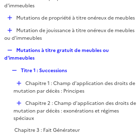
i
é
d'immeubles
l
e
p
i
r
D
Mutations de propriété à titre onéreux de meubles
l
e
é
i
r
D
Mutation de jouissance à titre onéreux de meubles
p
e
é
ou d'immeubles
l
r
p
i
R
Mutations à titre gratuit de meubles ou
l
e
e
d'immeubles
i
r
p
e
R
Titre 1 : Successions
l
r
e
i
D
Chapitre 1 : Champ d'application des droits de
p
e
é
mutation par décès : Principes
l
r
p
i
D
Chapitre 2 : Champ d'application des droits de
l
e
é
mutation par décès : exonérations et régimes
i
r
p
spéciaux
e
l
r
Chapitre 3 : Fait Générateur
i