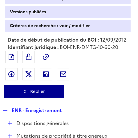
Versions publiées
Critères de recherche : voir / modifier
Date de début de publication du BOI :
12/09/2012
Identifiant juridique :
BOI-ENR-DMTG-10-60-20
Exporter le document au format pdf
Permalien : adresse web de ce doc
Partager sur Facebook
Partager sur Twitter
Partager sur LinkedIn
Partager par messagerie
Replier
R
ENR - Enregistrement
e
D
Dispositions générales
p
é
l
D
Mutations de propriété à titre onéreux
p