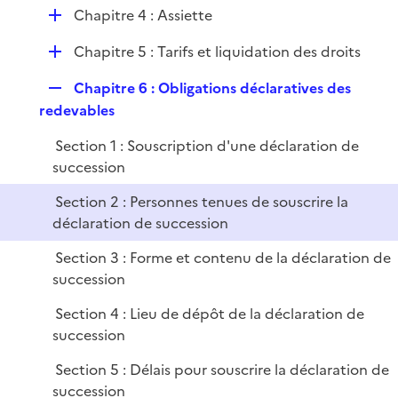
e
D
Chapitre 4 : Assiette
r
é
D
Chapitre 5 : Tarifs et liquidation des droits
p
é
l
R
Chapitre 6 : Obligations déclaratives des
p
i
e
redevables
l
e
p
i
r
Section 1 : Souscription d'une déclaration de
l
e
succession
i
r
e
Section 2 : Personnes tenues de souscrire la
r
déclaration de succession
Section 3 : Forme et contenu de la déclaration de
succession
Section 4 : Lieu de dépôt de la déclaration de
succession
Section 5 : Délais pour souscrire la déclaration de
succession