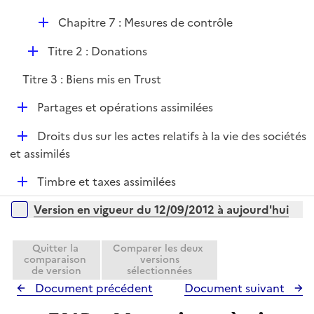
D
Chapitre 7 : Mesures de contrôle
é
D
Titre 2 : Donations
p
é
l
Titre 3 : Biens mis en Trust
p
i
l
e
D
Partages et opérations assimilées
i
r
é
e
D
Droits dus sur les actes relatifs à la vie des sociétés
p
r
é
et assimilés
l
p
i
D
Timbre et taxes assimilées
l
e
é
i
r
Versions sur la période
Version en vigueur du 12/09/2012 à aujourd'hui
p
e
l
r
i
Quitter la
Comparer les deux
comparaison
versions
e
de version
sélectionnées
r
Document précédent
Document suivant