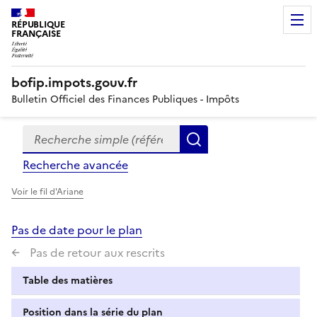
RÉPUBLIQUE
FRANÇAISE
bofip.impots.gouv.fr
Bulletin Officiel des Finances Publiques - Impôts
Recherche simple (références, mots clés, partie du titre
Formulaire
Rechercher
de
Recherche avancée
recherche
Voir le fil d'Ariane
Pas de date pour le plan
Pas de retour aux rescrits
Table des matières
Position dans la série du plan