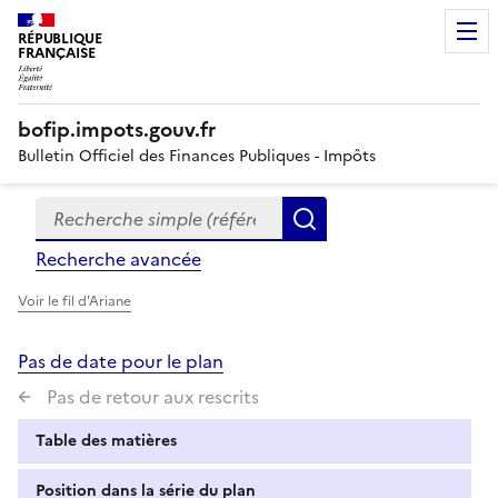
RÉPUBLIQUE
FRANÇAISE
bofip.impots.gouv.fr
Bulletin Officiel des Finances Publiques - Impôts
Recherche simple (références, mots clés, partie du titre
Formulaire
Rechercher
de
Recherche avancée
recherche
Voir le fil d'Ariane
Pas de date pour le plan
Pas de retour aux rescrits
Table des matières
Position dans la série du plan