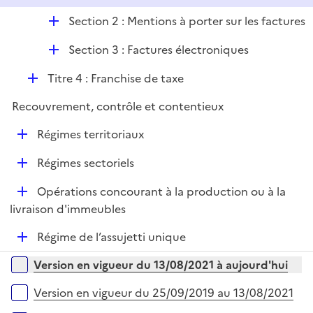
e
é
i
r
D
Section 2 : Mentions à porter sur les factures
p
e
é
l
r
D
Section 3 : Factures électroniques
p
i
é
l
e
D
Titre 4 : Franchise de taxe
p
i
r
é
l
e
Recouvrement, contrôle et contentieux
p
i
r
l
e
D
Régimes territoriaux
i
r
é
e
D
Régimes sectoriels
p
r
é
l
D
Opérations concourant à la production ou à la
p
i
é
livraison d'immeubles
l
e
p
i
r
D
Régime de l’assujetti unique
l
e
é
i
r
Versions sur la période
Version en vigueur du 13/08/2021 à aujourd'hui
p
e
l
r
Version en vigueur du 25/09/2019 au 13/08/2021
i