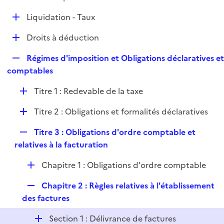
i
é
l
e
D
Liquidation - Taux
p
i
r
é
l
e
D
Droits à déduction
p
i
r
é
l
e
R
Régimes d'imposition et Obligations déclaratives e
p
i
r
e
comptables
l
e
p
i
r
D
Titre 1 : Redevable de la taxe
l
e
é
i
r
D
Titre 2 : Obligations et formalités déclaratives
p
e
é
l
r
R
Titre 3 : Obligations d'ordre comptable et
p
i
e
relatives à la facturation
l
e
p
i
r
D
Chapitre 1 : Obligations d'ordre comptable
l
e
é
i
r
R
Chapitre 2 : Règles relatives à l'établissement
p
e
e
des factures
l
r
p
i
D
Section 1 : Délivrance de factures
l