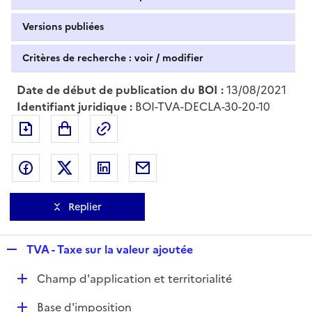
Versions publiées
Critères de recherche : voir / modifier
Date de début de publication du BOI :
13/08/2021
Identifiant juridique :
BOI-TVA-DECLA-30-20-10
Exporter le document au format pdf
Permalien : adresse web de ce doc
Partager sur Facebook
Partager sur Twitter
Partager sur LinkedIn
Partager par messagerie
Replier
R
TVA - Taxe sur la valeur ajoutée
e
D
Champ d'application et territorialité
p
é
l
D
Base d'imposition
p