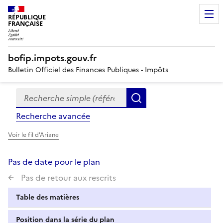
RÉPUBLIQUE
FRANÇAISE
bofip.impots.gouv.fr
Bulletin Officiel des Finances Publiques - Impôts
Recherche simple (références, mots clés, partie du titre
Formulaire
Rechercher
de
Recherche avancée
recherche
Voir le fil d'Ariane
Pas de date pour le plan
Pas de retour aux rescrits
Table des matières
Position dans la série du plan