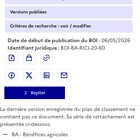
Versions publiées
Critères de recherche : voir / modifier
Date de début de publication du BOI :
06/05/2026
Identifiant juridique :
BOI-BA-RICI-20-60
Exporter le document au format pdf
Permalien : adresse web de ce doc
Partager sur Facebook
Partager sur Twitter
Partager sur LinkedIn
Partager par messagerie
Replier
La dernière version enregistrée du plan de classement ne
contient pas ce document. Sa série de rattachement est
présentée ci-dessous.
R
BA - Bénéfices agricoles