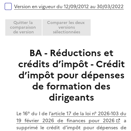
r
e
Version en vigueur du 12/09/2012 au 30/03/2022
r
Quitter la
Comparer les deux
comparaison
versions
de version
sélectionnées
BA - Réductions et
crédits d’impôt - Crédit
d’impôt pour dépenses
de formation des
dirigeants
Le 16° du I de l’
article 17 de la loi n° 2026-103 du
19 février 2026 de finances pour 2026
a
supprimé le crédit d’impôt pour dépenses de