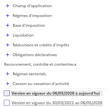
e
D
Champ d'application
p
é
l
D
Régimes d'imposition
p
i
é
l
e
D
Base d'imposition
p
i
r
é
l
e
D
Liquidation
p
i
r
é
l
e
D
Réductions et crédits d'impôts
p
i
r
é
l
e
D
Obligations déclaratives
p
i
r
é
l
e
Recouvrement, contrôle et contentieux
p
i
r
l
e
D
Régimes sectoriels
i
r
é
e
D
Cession ou cessation d'activité
p
r
é
l
Versions sur la période
Version en vigueur du 06/05/2026 à aujourd'hui
p
i
l
e
Version en vigueur du 30/03/2022 au 06/05/2026
i