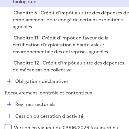
biologique
Chapitre 5 : Crédit d'impôt au titre des dépenses d
remplacement pour congé de certains exploitants
agricoles
Chapitre 11 : Crédit d’impôt en faveur de la
certification d’exploitation à haute valeur
environnementale des entreprises agricoles
Chapitre 12 : Crédit d’impôt au titre des dépenses
de mécanisation collective
D
Obligations déclaratives
é
Recouvrement, contrôle et contentieux
p
l
D
Régimes sectoriels
i
é
e
D
Cession ou cessation d'activité
p
r
é
l
Versions sur la période
Version en vigueur du 03/06/2026 à aujourd'hui