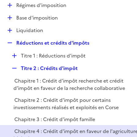
l
D
Régimes d'imposition
p
i
é
l
e
D
Base d'imposition
p
i
r
é
l
e
D
Liquidation
p
i
r
é
l
e
R
Réductions et crédits d'impôts
p
i
r
e
l
e
D
Titre 1 : Réductions d'impôt
p
i
r
é
l
e
R
Titre 2 : Crédits d'impôt
p
i
r
e
l
e
Chapitre 1 : Crédit d'impôt recherche et crédit
p
i
r
d’impôt en faveur de la recherche collaborative
l
e
i
r
Chapitre 2 : Crédit d'impôt pour certains
e
investissements réalisés et exploités en Corse
r
Chapitre 3 : Crédit d'impôt famille
Chapitre 4 : Crédit d'impôt en faveur de l'agricultur