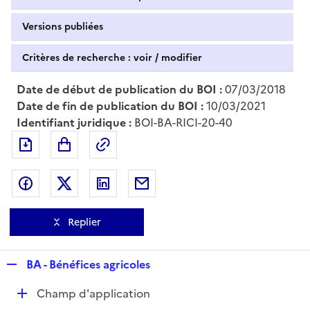
Versions publiées
Critères de recherche : voir / modifier
Date de début de publication du BOI :
07/03/2018
Date de fin de publication du BOI :
10/03/2021
Identifiant juridique :
BOI-BA-RICI-20-40
Exporter le document au format pdf
Permalien : adresse web de ce doc
Partager sur Facebook
Partager sur Twitter
Partager sur LinkedIn
Partager par messagerie
Replier
R
BA - Bénéfices agricoles
e
D
Champ d'application
p
é