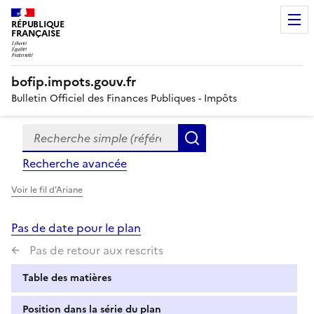
RÉPUBLIQUE
FRANÇAISE
bofip.impots.gouv.fr
Bulletin Officiel des Finances Publiques - Impôts
Recherche simple (références, mots clés, partie du titre
Formulaire
Rechercher
de
Recherche avancée
recherche
Voir le fil d'Ariane
Pas de date pour le plan
Pas de retour aux rescrits
Table des matières
Position dans la série du plan