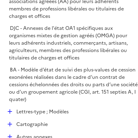
associations agréées (AA) pour leurs adhérents
membres de professions libérales ou titulaires de
charges et offices
DJC - Annexes de l'état OA1 spécifiques aux
organismes mixtes de gestion agréés (OMGA) pour
leurs adhérents industriels, commerçants, artisans,
agriculteurs, membres des professions libérales ou
titulaires de charges et offices
BA - Modèle d’état de suivi des plus-values de cession
exonérées réalisées dans le cadre d’un contrat de
cessions échelonnées des droits ou parts d’une société
ou d’un groupement agricole (CGI, art. 151 septies A, I
quater)
D
Lettres-type ; Modèles
é
D
Cartographie
p
é
l
D
Autres annexes