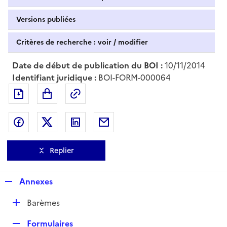
Versions publiées
Critères de recherche : voir / modifier
Date de début de publication du BOI :
10/11/2014
Identifiant juridique :
BOI-FORM-000064
Exporter le document au format pdf
Permalien : adresse web de ce doc
Partager sur Facebook
Partager sur Twitter
Partager sur LinkedIn
Partager par messagerie
Replier
R
Annexes
e
D
Barèmes
p
é
l
R
Formulaires
p