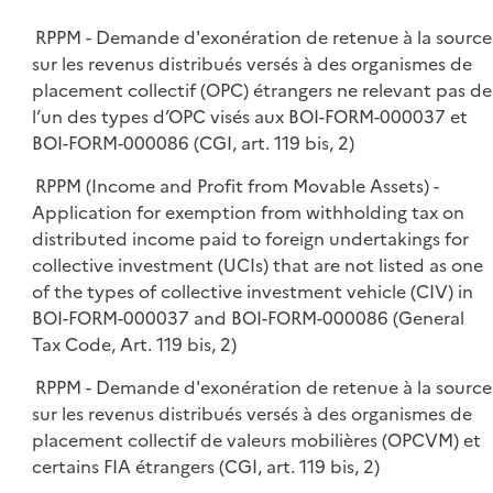
i
e
l
e
RPPM - Demande d'exonération de retenue à la source
p
i
r
sur les revenus distribués versés à des organismes de
l
e
placement collectif (OPC) étrangers ne relevant pas de
i
r
l’un des types d’OPC visés aux BOI-FORM-000037 et
e
BOI-FORM-000086 (CGI, art. 119 bis, 2)
r
RPPM (Income and Profit from Movable Assets) -
Application for exemption from withholding tax on
distributed income paid to foreign undertakings for
collective investment (UCIs) that are not listed as one
of the types of collective investment vehicle (CIV) in
BOI-FORM-000037 and BOI-FORM-000086 (General
Tax Code, Art. 119 bis, 2)
RPPM - Demande d'exonération de retenue à la source
sur les revenus distribués versés à des organismes de
placement collectif de valeurs mobilières (OPCVM) et
certains FIA étrangers (CGI, art. 119 bis, 2)