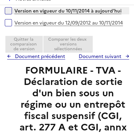
p
i
é
l
e
Versions sur la période
Version en vigueur du 10/11/2014 à aujourd'hui
p
i
r
l
e
Version en vigueur du 12/09/2012 au 10/11/2014
i
r
e
Quitter la
Comparer les deux
r
comparaison
versions
de version
sélectionnées
Document précédent
Document suivant
FORMULAIRE - TVA -
Déclaration de sortie
d'un bien sous un
régime ou un entrepôt
fiscal suspensif (CGI,
art. 277 A et CGI, annx