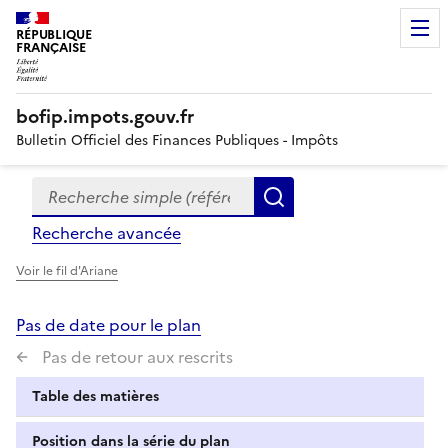
RÉPUBLIQUE
FRANÇAISE
bofip.impots.gouv.fr
Bulletin Officiel des Finances Publiques - Impôts
Recherche simple (références, mots clés, partie du titre
Formulaire
Rechercher
de
Recherche avancée
recherche
Voir le fil d'Ariane
Pas de date pour le plan
Pas de retour aux rescrits
Table des matières
Position dans la série du plan