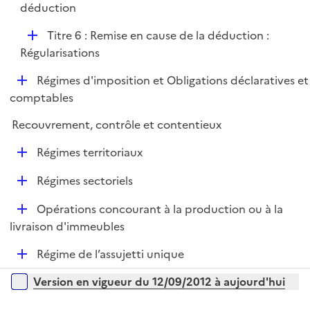
é
déduction
i
r
p
e
D
Titre 6 : Remise en cause de la déduction :
l
r
é
Régularisations
i
p
e
D
Régimes d'imposition et Obligations déclaratives et
l
r
é
comptables
i
p
e
Recouvrement, contrôle et contentieux
l
r
i
D
Régimes territoriaux
e
é
r
D
Régimes sectoriels
p
é
l
D
Opérations concourant à la production ou à la
p
i
é
livraison d'immeubles
l
e
p
i
r
D
Régime de l’assujetti unique
l
e
é
i
r
Versions sur la période
Version en vigueur du 12/09/2012 à aujourd'hui
p
e
l
r