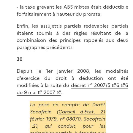
- la taxe grevant les ABS mixtes était déductible
forfaitairement à hauteur du prorata.
Enfin, les assujettis partiels redevables partiels
étaient soumis à des règles résultant de la
combinaison des principes rappelés aux deux
paragraphes précédents.
30
Depuis le 1er janvier 2008, les modalités
d’exercice du droit à déduction ont été
modifiées à la suite du
décret n° 2007/5
6
6
du 9 mai
2007
.
La prise en compte de l’arrêt
Socofrein (
Conseil d'Etat, 21
février 1979, n° 08070, Socofrein
), qui conduit, pour les