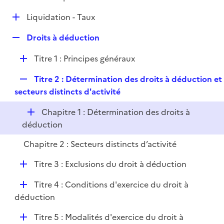
i
é
l
e
D
Liquidation - Taux
p
i
r
é
l
e
R
Droits à déduction
p
i
r
e
l
e
D
Titre 1 : Principes généraux
p
i
r
é
l
e
R
Titre 2 : Détermination des droits à déduction et
p
i
r
e
secteurs distincts d'activité
l
e
p
i
r
D
Chapitre 1 : Détermination des droits à
l
e
é
déduction
i
r
p
e
Chapitre 2 : Secteurs distincts d’activité
l
r
i
D
Titre 3 : Exclusions du droit à déduction
e
é
r
D
Titre 4 : Conditions d'exercice du droit à
p
é
déduction
l
p
i
D
Titre 5 : Modalités d'exercice du droit à
l
e