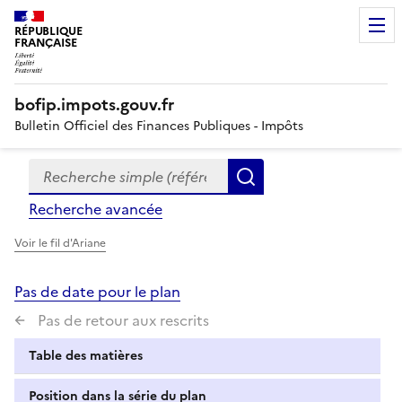
RÉPUBLIQUE
FRANÇAISE
bofip.impots.gouv.fr
Bulletin Officiel des Finances Publiques - Impôts
Recherche simple (références, mots clés, partie du titre
Formulaire
Rechercher
de
Recherche avancée
recherche
Voir le fil d'Ariane
Pas de date pour le plan
Pas de retour aux rescrits
Table des matières
Position dans la série du plan