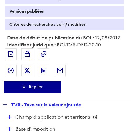
Versions publiées
Critères de recherche : voir / modifier
Date de début de publication du BOI :
12/09/2012
Identifiant juridique :
BOI-TVA-DED-20-10
Exporter le document au format pdf
Permalien : adresse web de ce doc
Partager sur Facebook
Partager sur Twitter
Partager sur LinkedIn
Partager par messagerie
Replier
R
TVA - Taxe sur la valeur ajoutée
e
D
Champ d'application et territorialité
p
é
l
D
Base d'imposition
p