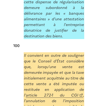
cette dispense de régularisation
demeure subordonné à la
délivrance par les « banques
alimentaires » d'une attestation
permettant à l'entreprise
donatrice de justifier de la
destination des biens.
100
Il convient en outre de souligner
que le Conseil d'État considère
que, lorsqu'une vente est
demeurée impayée et que la taxe
initialement acquittée au titre de
cette vente a été imputée ou
restituée en application de
l'
article 272-1 du CGI
,
l'annulation de l'imposition