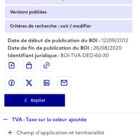
Versions publiées
Critères de recherche : voir / modifier
Date de début de publication du BOI :
12/09/2012
Date de fin de publication du BOI :
26/08/2020
Identifiant juridique :
BOI-TVA-DED-60-30
Exporter le document au format pdf
Permalien : adresse web de ce doc
Partager sur Facebook
Partager sur Twitter
Partager sur LinkedIn
Partager par messagerie
Replier
R
TVA - Taxe sur la valeur ajoutée
e
D
Champ d'application et territorialité
p
é