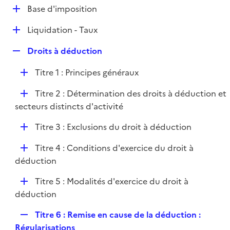
l
D
Base d'imposition
p
i
é
l
e
D
Liquidation - Taux
p
i
r
é
l
e
R
Droits à déduction
p
i
r
e
l
e
D
Titre 1 : Principes généraux
p
i
r
é
l
e
D
Titre 2 : Détermination des droits à déduction et
p
i
r
é
secteurs distincts d'activité
l
e
p
i
r
D
Titre 3 : Exclusions du droit à déduction
l
e
é
i
r
D
Titre 4 : Conditions d'exercice du droit à
p
e
é
déduction
l
r
p
i
D
Titre 5 : Modalités d'exercice du droit à
l
e
é
déduction
i
r
p
e
R
Titre 6 : Remise en cause de la déduction :
l
r
e
Régularisations