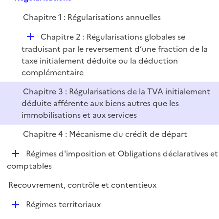
i
p
e
Chapitre 1 : Régularisations annuelles
l
r
i
D
Chapitre 2 : Régularisations globales se
e
é
traduisant par le reversement d’une fraction de la
r
p
taxe initialement déduite ou la déduction
l
complémentaire
i
Chapitre 3 : Régularisations de la TVA initialement
e
déduite afférente aux biens autres que les
r
immobilisations et aux services
Chapitre 4 : Mécanisme du crédit de départ
D
Régimes d'imposition et Obligations déclaratives et
é
comptables
p
Recouvrement, contrôle et contentieux
l
i
D
Régimes territoriaux
e
é