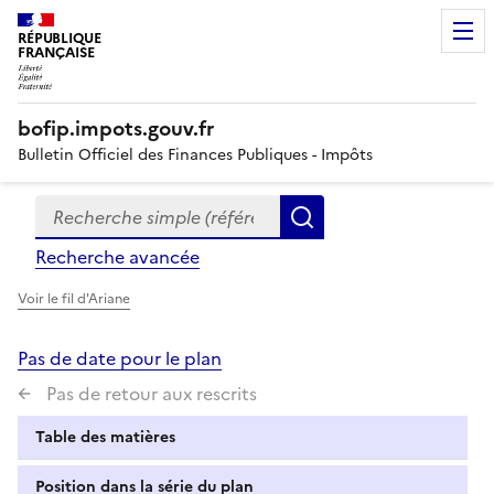
RÉPUBLIQUE
FRANÇAISE
bofip.impots.gouv.fr
Bulletin Officiel des Finances Publiques - Impôts
Recherche simple (références, mots clés, partie du titre
Formulaire
Rechercher
de
Recherche avancée
recherche
Voir le fil d'Ariane
Pas de date pour le plan
Pas de retour aux rescrits
Table des matières
Position dans la série du plan