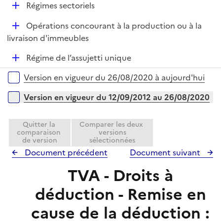
r
D
Régimes sectoriels
p
é
l
D
Opérations concourant à la production ou à la
p
i
é
livraison d'immeubles
l
e
p
i
r
D
Régime de l’assujetti unique
l
e
é
i
r
Versions sur la période
Version en vigueur du 26/08/2020 à aujourd'hui
p
e
l
r
Version en vigueur du 12/09/2012 au 26/08/2020
i
e
Quitter la
Comparer les deux
r
comparaison
versions
de version
sélectionnées
Document précédent
Document suivant
TVA - Droits à
déduction - Remise en
cause de la déduction :