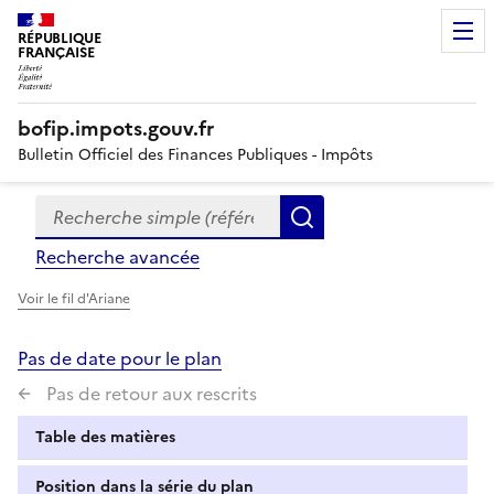
RÉPUBLIQUE
FRANÇAISE
bofip.impots.gouv.fr
Bulletin Officiel des Finances Publiques - Impôts
Recherche simple (références, mots clés, partie du titre
Formulaire
Rechercher
de
Recherche avancée
recherche
Voir le fil d'Ariane
Pas de date pour le plan
Pas de retour aux rescrits
Table des matières
Position dans la série du plan