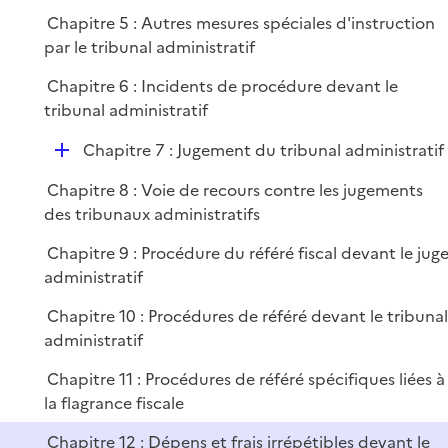
p
Chapitre 5 : Autres mesures spéciales d'instruction
l
par le tribunal administratif
i
e
Chapitre 6 : Incidents de procédure devant le
r
tribunal administratif
D
Chapitre 7 : Jugement du tribunal administratif
é
Chapitre 8 : Voie de recours contre les jugements
p
des tribunaux administratifs
l
i
Chapitre 9 : Procédure du référé fiscal devant le jug
e
administratif
r
Chapitre 10 : Procédures de référé devant le tribuna
administratif
Chapitre 11 : Procédures de référé spécifiques liées à
la flagrance fiscale
Chapitre 12 : Dépens et frais irrépétibles devant le