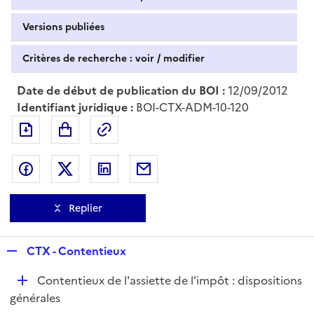
Versions publiées
Critères de recherche : voir / modifier
Date de début de publication du BOI :
12/09/2012
Identifiant juridique :
BOI-CTX-ADM-10-120
Exporter le document au format pdf
Permalien : adresse web de ce doc
Partager sur Facebook
Partager sur Twitter
Partager sur LinkedIn
Partager par messagerie
Replier
R
CTX - Contentieux
e
D
Contentieux de l'assiette de l'impôt : dispositions
p
é
générales
l
p