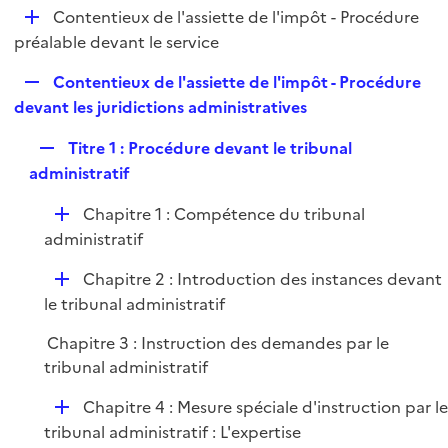
i
D
Contentieux de l'assiette de l'impôt - Procédure
l
e
é
préalable devant le service
i
r
p
e
R
Contentieux de l'assiette de l'impôt - Procédure
l
r
e
devant les juridictions administratives
i
p
e
R
Titre 1 : Procédure devant le tribunal
l
r
e
administratif
i
p
e
D
Chapitre 1 : Compétence du tribunal
l
r
é
administratif
i
p
e
D
Chapitre 2 : Introduction des instances devant
l
r
é
le tribunal administratif
i
p
e
Chapitre 3 : Instruction des demandes par le
l
r
tribunal administratif
i
e
D
Chapitre 4 : Mesure spéciale d'instruction par l
r
é
tribunal administratif : L'expertise