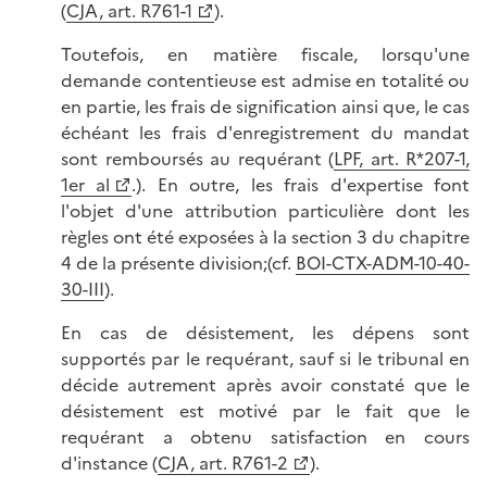
(
CJA, art. R761-1
).
Toutefois, en matière fiscale, lorsqu'une
demande contentieuse est admise en totalité ou
en partie, les frais de signification ainsi que, le cas
échéant les frais d'enregistrement du mandat
sont remboursés au requérant (
LPF, art. R*207-1,
1er al
.). En outre, les frais d'expertise font
l'objet d'une attribution particulière dont les
règles ont été exposées à la section 3 du chapitre
4 de la présente division;(cf.
BOI-CTX-ADM-10-40-
30-III
).
En cas de désistement, les dépens sont
supportés par le requérant, sauf si le tribunal en
décide autrement après avoir constaté que le
désistement est motivé par le fait que le
requérant a obtenu satisfaction en cours
d'instance (
CJA, art. R761-2
).