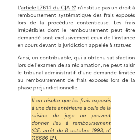
L'
article L761-1 du CJA
n'institue pas un droit à
remboursement systématique des frais exposés
lors de la procédure contentieuse. Les frais
irrépétibles dont le remboursement peut être
demandé sont exclusivement ceux de l'instance
en cours devant la juridiction appelée à statuer.
Ainsi, un contribuable, qui a obtenu satisfaction
lors de l'examen de sa réclamation, ne peut saisir
le tribunal administratif d'une demande limitée
au remboursement de frais exposés lors de la
phase préjuridictionnelle.
Il en résulte que les frais exposés
à une date antérieure à celle de la
saisine du juge ne peuvent
donner lieu à remboursement
(
CE, arrêt du 8 octobre 1993, n°
116686
).