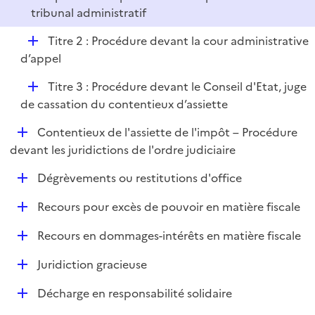
tribunal administratif
D
Titre 2 : Procédure devant la cour administrative
é
d’appel
p
D
Titre 3 : Procédure devant le Conseil d'Etat, juge
l
é
de cassation du contentieux d’assiette
i
p
e
D
Contentieux de l'assiette de l'impôt – Procédure
l
r
é
devant les juridictions de l'ordre judiciaire
i
p
e
D
Dégrèvements ou restitutions d'office
l
r
é
i
D
Recours pour excès de pouvoir en matière fiscale
p
e
é
l
r
D
Recours en dommages-intérêts en matière fiscale
p
i
é
l
e
D
Juridiction gracieuse
p
i
r
é
l
e
D
Décharge en responsabilité solidaire
p
i
r
é
l