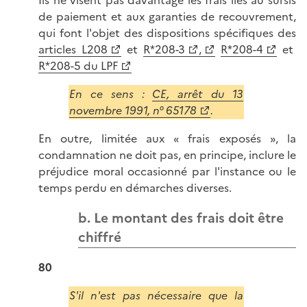
Ils ne visent pas davantage les frais liés au sursis
de paiement et aux garanties de recouvrement,
qui font l'objet des dispositions spécifiques des
articles L208
et
R*208-3
,
R*208-4
et
R*208-5 du LPF
En ce sens :
CE, arrêt du 13
novembre 1991, n° 65178
.
En outre, limitée aux « frais exposés », la
condamnation ne doit pas, en principe, inclure le
préjudice moral occasionné par l'instance ou le
temps perdu en démarches diverses.
b. Le montant des frais doit être
chiffré
80
S'il n'est pas nécessaire que la