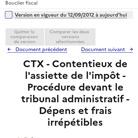
e
Bouclier fiscal
p
i
r
l
Versions sur la période
e
Version en vigueur du 12/09/2012 à aujourd'hui
i
r
e
Quitter la
Comparer les deux
r
comparaison
versions
de version
sélectionnées
Document précédent
Document suivant
CTX - Contentieux de
l'assiette de l'impôt -
Procédure devant le
tribunal administratif -
Dépens et frais
irrépétibles