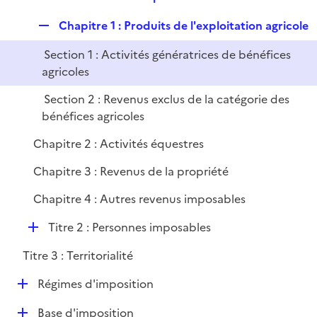
i
e
l
e
R
Chapitre 1 : Produits de l'exploitation agricole
p
i
r
e
l
e
Section 1 : Activités génératrices de bénéfices
p
i
r
agricoles
l
e
i
r
Section 2 : Revenus exclus de la catégorie des
e
bénéfices agricoles
r
Chapitre 2 : Activités équestres
Chapitre 3 : Revenus de la propriété
Chapitre 4 : Autres revenus imposables
D
Titre 2 : Personnes imposables
é
Titre 3 : Territorialité
p
l
D
Régimes d'imposition
i
é
e
D
Base d'imposition