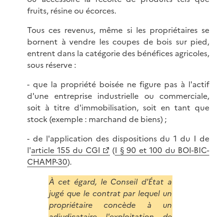
fruits, résine ou écorces.
Tous ces revenus, même si les propriétaires se
bornent à vendre les coupes de bois sur pied,
entrent dans la catégorie des bénéfices agricoles,
sous réserve :
- que la propriété boisée ne figure pas à l'actif
d'une entreprise industrielle ou commerciale,
soit à titre d'immobilisation, soit en tant que
stock (exemple : marchand de biens) ;
- de l'application des dispositions du 1 du I de
l'
article 155 du CGI
(
I § 90 et 100 du BOI-BIC-
CHAMP-30
).
À cet égard, le Conseil d'État a
jugé que le contrat par lequel un
propriétaire concède à un
adjudicataire l'exploitation de