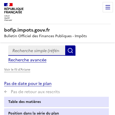
RÉPUBLIQUE
FRANÇAISE
bofip.impots.gouv.fr
Bulletin Officiel des Finances Publiques - Impôts
Recherche simple (références, mots clés, partie du titre
Formulaire
Rechercher
de
Recherche avancée
recherche
Voir le fil d'Ariane
Pas de date pour le plan
Pas de retour aux rescrits
Table des matières
Position dans la série du plan