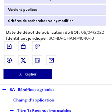
Versions publiées
Critères de recherche : voir / modifier
Date de début de publication du BOI :
06/04/2022
Identifiant juridique :
BOI-BA-CHAMP-10-10-10
Exporter le document au format pdf
Permalien : adresse web de ce doc
Partager sur Facebook
Partager sur Twitter
Partager sur LinkedIn
Partager par messagerie
Replier
R
BA - Bénéfices agricoles
e
R
Champ d'application
p
e
l
R
Titre 1 : Revenus imposables
p