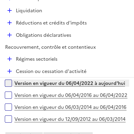
p
r
é
l
D
Liquidation
p
i
é
l
e
D
Réductions et crédits d'impôts
p
i
r
é
l
e
D
Obligations déclaratives
p
i
r
é
l
e
Recouvrement, contrôle et contentieux
p
i
r
l
e
D
Régimes sectoriels
i
r
é
e
D
Cession ou cessation d'activité
p
r
é
l
Versions sur la période
Version en vigueur du 06/04/2022 à aujourd'hui
p
i
l
e
Version en vigueur du 06/04/2016 au 06/04/2022
i
r
e
Version en vigueur du 06/03/2014 au 06/04/2016
r
Version en vigueur du 12/09/2012 au 06/03/2014