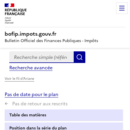
RÉPUBLIQUE
FRANÇAISE
bofip.impots.gouv.fr
Bulletin Officiel des Finances Publiques - Impôts
Recherche simple (références, mots clés, partie du titre
Formulaire
Rechercher
de
Recherche avancée
recherche
Voir le fil d'Ariane
Pas de date pour le plan
Pas de retour aux rescrits
Table des matières
Position dans la série du plan