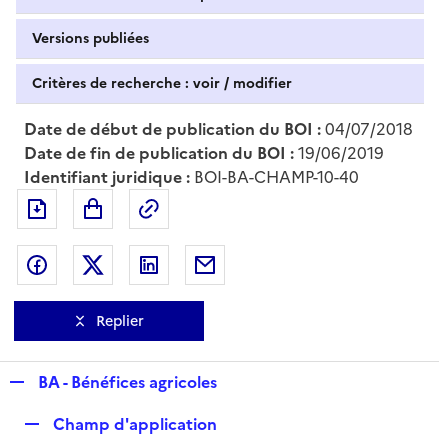
Versions publiées
Critères de recherche : voir / modifier
Date de début de publication du BOI :
04/07/2018
Date de fin de publication du BOI :
19/06/2019
Identifiant juridique :
BOI-BA-CHAMP-10-40
Exporter le document au format pdf
Permalien : adresse web de ce doc
Partager sur Facebook
Partager sur Twitter
Partager sur LinkedIn
Partager par messagerie
Replier
R
BA - Bénéfices agricoles
e
R
Champ d'application
p
e