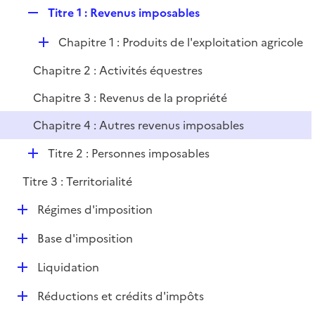
l
R
Titre 1 : Revenus imposables
p
i
e
l
e
D
Chapitre 1 : Produits de l'exploitation agricole
p
i
r
é
l
e
Chapitre 2 : Activités équestres
p
i
r
l
e
Chapitre 3 : Revenus de la propriété
i
r
Chapitre 4 : Autres revenus imposables
e
r
D
Titre 2 : Personnes imposables
é
Titre 3 : Territorialité
p
l
D
Régimes d'imposition
i
é
e
D
Base d'imposition
p
r
é
l
D
Liquidation
p
i
é
l
e
D
Réductions et crédits d'impôts
p
i
r
é