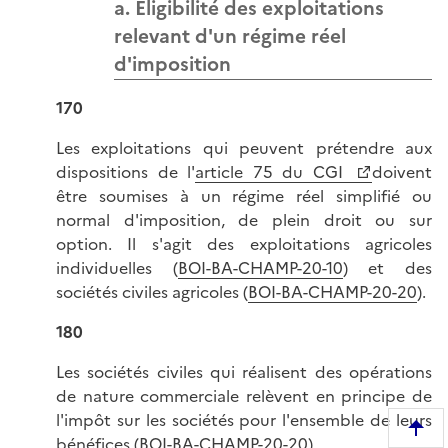
a. Éligibilité des exploitations
relevant d'un régime réel
d'imposition
170
Les exploitations qui peuvent prétendre aux
dispositions de l'
article 75 du CGI
doivent
être soumises à un régime réel simplifié ou
normal d'imposition, de plein droit ou sur
option. Il s'agit des exploitations agricoles
individuelles (
BOI-BA-CHAMP-20-10
) et des
sociétés civiles agricoles (
BOI-BA-CHAMP-20-20
).
180
Les sociétés civiles qui réalisent des opérations
de nature commerciale relèvent en principe de
l'impôt sur les sociétés pour l'ensemble de leurs
R
bénéfices (
BOI-BA-CHAMP-20-20
).