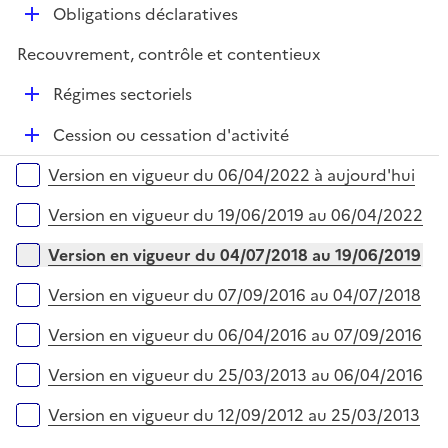
l
e
D
Obligations déclaratives
p
i
r
é
l
e
Recouvrement, contrôle et contentieux
p
i
r
l
e
D
Régimes sectoriels
i
r
é
e
D
Cession ou cessation d'activité
p
r
é
l
Versions sur la période
Version en vigueur du 06/04/2022 à aujourd'hui
p
i
l
e
Version en vigueur du 19/06/2019 au 06/04/2022
i
r
e
Version en vigueur du 04/07/2018 au 19/06/2019
r
Version en vigueur du 07/09/2016 au 04/07/2018
Version en vigueur du 06/04/2016 au 07/09/2016
Version en vigueur du 25/03/2013 au 06/04/2016
Version en vigueur du 12/09/2012 au 25/03/2013