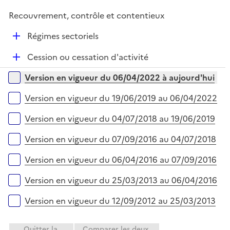
i
r
é
l
e
Recouvrement, contrôle et contentieux
p
i
r
l
e
D
Régimes sectoriels
i
r
é
e
D
Cession ou cessation d'activité
p
r
é
l
Versions sur la période
Version en vigueur du 06/04/2022 à aujourd'hui
p
i
l
e
Version en vigueur du 19/06/2019 au 06/04/2022
i
r
e
Version en vigueur du 04/07/2018 au 19/06/2019
r
Version en vigueur du 07/09/2016 au 04/07/2018
Version en vigueur du 06/04/2016 au 07/09/2016
Version en vigueur du 25/03/2013 au 06/04/2016
Version en vigueur du 12/09/2012 au 25/03/2013
Quitter la
Comparer les deux