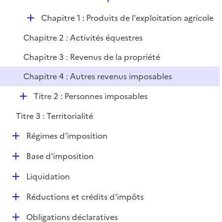
i
e
l
e
D
Chapitre 1 : Produits de l'exploitation agricole
p
i
r
é
l
e
Chapitre 2 : Activités équestres
p
i
r
l
e
Chapitre 3 : Revenus de la propriété
i
r
Chapitre 4 : Autres revenus imposables
e
r
D
Titre 2 : Personnes imposables
é
Titre 3 : Territorialité
p
l
D
Régimes d'imposition
i
é
e
D
Base d'imposition
p
r
é
l
D
Liquidation
p
i
é
l
e
D
Réductions et crédits d'impôts
p
i
r
é
l
e
D
Obligations déclaratives
p