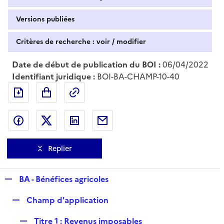
Versions publiées
Critères de recherche : voir / modifier
Date de début de publication du BOI :
06/04/2022
Identifiant juridique :
BOI-BA-CHAMP-10-40
Exporter le document au format pdf
Permalien : adresse web de ce doc
Partager sur Facebook
Partager sur Twitter
Partager sur LinkedIn
Partager par messagerie
Replier
R
BA - Bénéfices agricoles
e
R
Champ d'application
p
e
l
R
Titre 1 : Revenus imposables
p