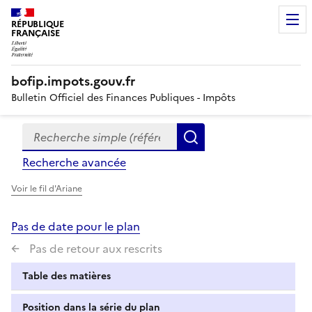
RÉPUBLIQUE
FRANÇAISE
bofip.impots.gouv.fr
Bulletin Officiel des Finances Publiques - Impôts
Recherche simple (références, mots clés, partie du titre
Formulaire
Rechercher
de
Recherche avancée
recherche
Voir le fil d'Ariane
Pas de date pour le plan
Pas de retour aux rescrits
Table des matières
Position dans la série du plan