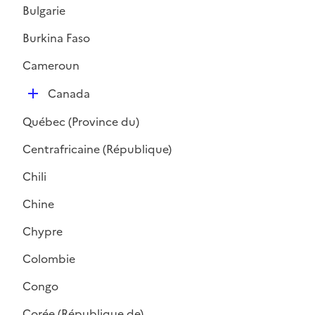
l
Bulgarie
i
Burkina Faso
e
r
Cameroun
D
Canada
é
Québec (Province du)
p
l
Centrafricaine (République)
i
Chili
e
r
Chine
Chypre
Colombie
Congo
Corée (République de)