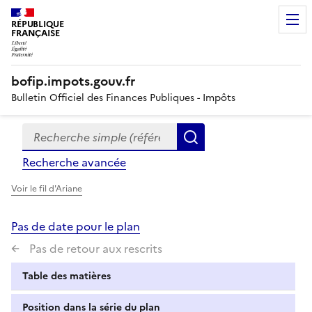
RÉPUBLIQUE
FRANÇAISE
bofip.impots.gouv.fr
Bulletin Officiel des Finances Publiques - Impôts
Recherche simple (références, mots clés, partie du titre
Formulaire
Rechercher
de
Recherche avancée
recherche
Voir le fil d'Ariane
Pas de date pour le plan
Pas de retour aux rescrits
Table des matières
Position dans la série du plan