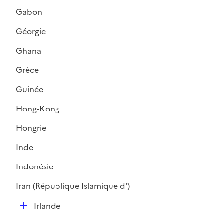
é
e
Gabon
p
r
l
Géorgie
i
Ghana
e
r
Grèce
Guinée
Hong-Kong
Hongrie
Inde
Indonésie
Iran (République Islamique d')
D
Irlande
é