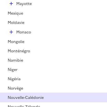
D
Mayotte
é
Mexique
p
l
Moldavie
i
D
e
Monaco
é
r
Mongolie
p
l
Monténégro
i
Namibie
e
r
Niger
Nigéria
Norvège
Nouvelle-Calédonie
Nouvelle-Zélande