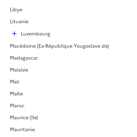
é
Libye
p
l
Lituanie
i
D
e
Luxembourg
é
r
Macédoine (Ex-République Yougoslave de)
p
l
Madagascar
i
Malaisie
e
r
Mali
Malte
Maroc
Maurice (Ile)
Mauritanie