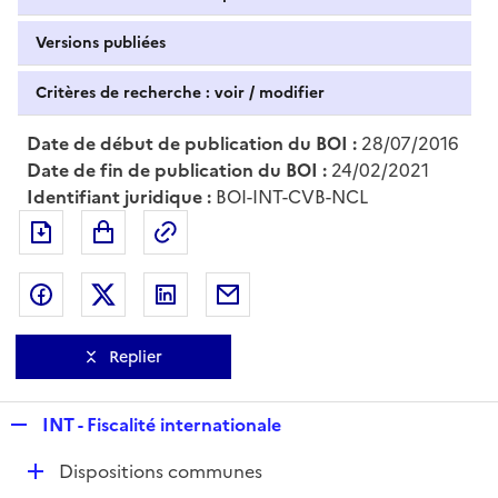
Versions publiées
Critères de recherche : voir / modifier
Date de début de publication du BOI :
28/07/2016
Date de fin de publication du BOI :
24/02/2021
Identifiant juridique :
BOI-INT-CVB-NCL
Exporter le document au format pdf
Permalien : adresse web de ce doc
Partager sur Facebook
Partager sur Twitter
Partager sur LinkedIn
Partager par messagerie
Replier
R
INT - Fiscalité internationale
e
D
Dispositions communes
p
é