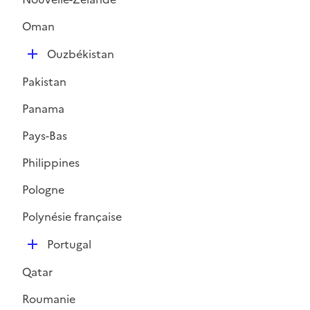
Oman
D
Ouzbékistan
é
Pakistan
p
l
Panama
i
Pays-Bas
e
r
Philippines
Pologne
Polynésie française
D
Portugal
é
Qatar
p
l
Roumanie