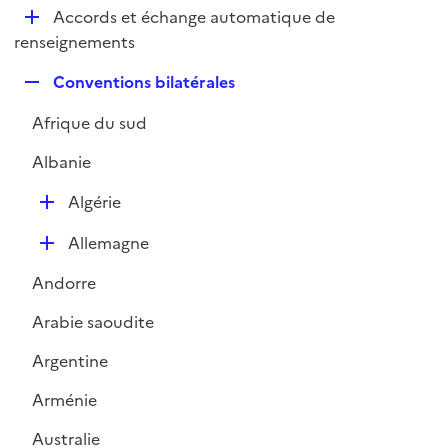
l
D
Accords et échange automatique de
p
i
é
renseignements
l
e
p
i
r
R
Conventions bilatérales
l
e
e
i
r
Afrique du sud
p
e
l
r
Albanie
i
e
D
Algérie
r
é
D
Allemagne
p
é
l
Andorre
p
i
l
e
Arabie saoudite
i
r
Argentine
e
r
Arménie
Australie