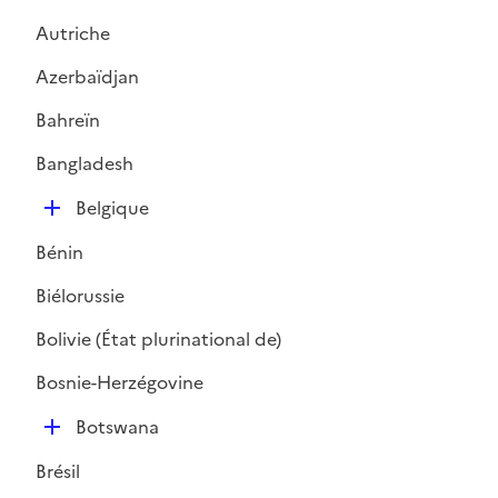
Autriche
Azerbaïdjan
Bahreïn
Bangladesh
D
Belgique
é
Bénin
p
l
Biélorussie
i
Bolivie (État plurinational de)
e
r
Bosnie-Herzégovine
D
Botswana
é
Brésil
p