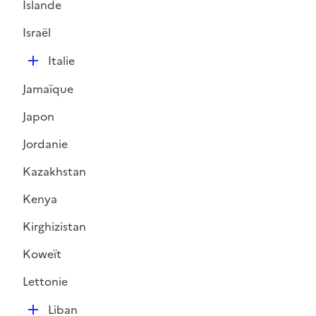
Islande
p
l
Israël
i
D
e
Italie
é
r
Jamaïque
p
l
Japon
i
Jordanie
e
r
Kazakhstan
Kenya
Kirghizistan
Koweït
Lettonie
D
Liban