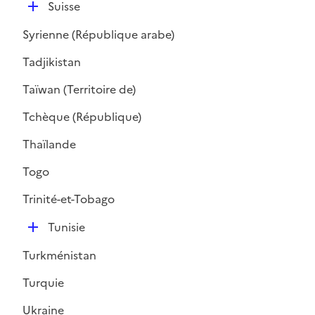
D
Suisse
é
Syrienne (République arabe)
p
l
Tadjikistan
i
Taïwan (Territoire de)
e
r
Tchèque (République)
Thaïlande
Togo
Trinité-et-Tobago
D
Tunisie
é
Turkménistan
p
l
Turquie
i
Ukraine
e