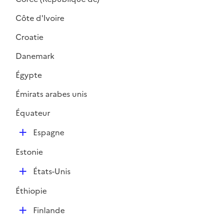
Côte d'Ivoire
Croatie
Danemark
Égypte
Émirats arabes unis
Équateur
D
Espagne
é
Estonie
p
l
D
États-Unis
i
é
e
Éthiopie
p
r
l
D
Finlande
i