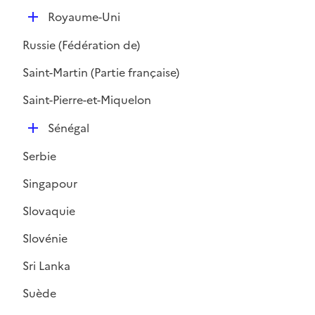
i
D
e
Royaume-Uni
é
r
Russie (Fédération de)
p
l
Saint-Martin (Partie française)
i
Saint-Pierre-et-Miquelon
e
r
D
Sénégal
é
Serbie
p
l
Singapour
i
Slovaquie
e
r
Slovénie
Sri Lanka
Suède