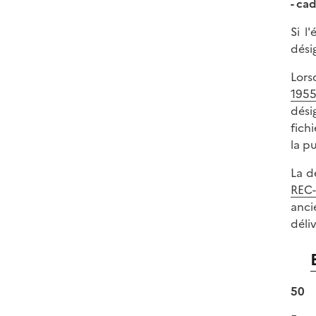
- ca
Si l
dési
Lors
195
dési
fich
la pu
La d
REC-
anci
déli
50