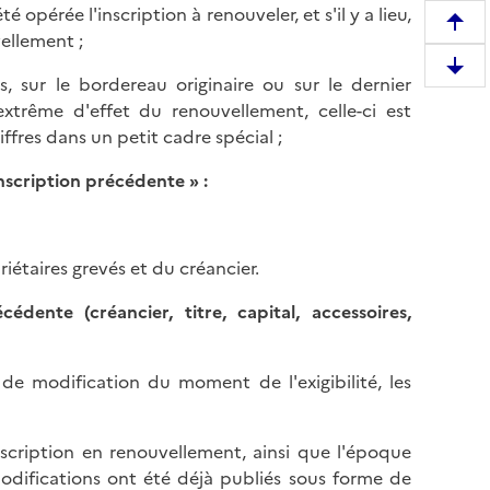
opérée l'inscription à renouveler, et s'il y a lieu,
R
ellement ;
e
D
s, sur le bordereau originaire ou sur le dernier
m
e
xtrême d'effet du renouvellement, celle-ci est
o
s
ffres dans un petit cadre spécial ;
n
c
t
’inscription précédente
» :
e
e
n
r
d
e
r
taires grevés et du créancier.
n
e
h
édente (créancier, titre, capital, accessoires,
e
a
n
u
b
t
de modification du moment de l'exigibilité, les
a
d
s
e
d
inscription en renouvellement, ainsi que l'époque
l
e
odifications ont été déjà publiés sous forme de
a