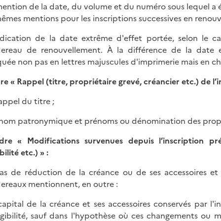
 mention de la date, du volume et du numéro sous lequel a été 
mêmes mentions pour les inscriptions successives en renouv
indication de la date extrême d'effet portée, selon le ca
ereau de renouvellement. À la différence de la date e
quée non pas en lettres majuscules d'imprimerie mais en chi
dre
«
Rappel (titre, propriétaire grevé, créancier etc.) de l
rappel du titre ;
s nom patronymique et prénoms ou dénomination des proprié
dre
«
Modifications survenues depuis l’inscription préc
bilité etc.)
» :
as de réduction de la créance ou de ses accessoires et 
ereaux mentionnent, en outre :
 capital de la créance et ses accessoires conservés par l'
igibilité, sauf dans l'hypothèse où ces changements ou m