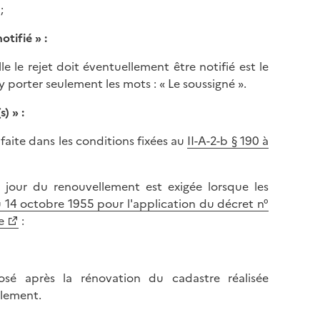
l
;
p
a
a
notifié
» :
p
g
a
e
le le rejet doit éventuellement être notifié est le
g
d'y porter seulement les mots : « Le soussigné ».
e
(s)
» :
faite dans les conditions fixées au
II-A-2-b § 190 à
u jour du renouvellement est exigée lorsque les
du 14 octobre 1955 pour l'application du décret n°
e
:
sé après la rénovation du cadastre réalisée
llement.