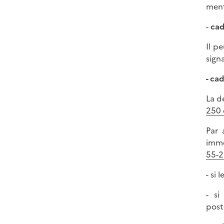
ment
-
ca
Il p
signa
- ca
La d
250 
Par 
imme
55-2
- si
- si
post