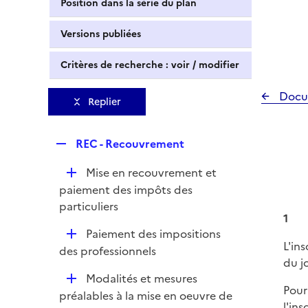
Position dans la série du plan
Versions publiées
Critères de recherche : voir / modifier
Docu
Replier
R
REC - Recouvrement
e
D
Mise en recouvrement et
p
é
paiement des impôts des
l
p
particuliers
i
1
l
e
D
Paiement des impositions
i
r
L'in
é
des professionnels
e
du jo
p
r
D
Modalités et mesures
l
Pour
é
préalables à la mise en oeuvre de
i
l'in