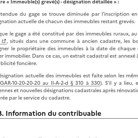
dre « Immeuble(s) grevé(s) - désignation détaillée » :
'étendue du gage se trouve diminuée par l'inscription e
gnation actuelle de chacun des immeubles restant grevés.
que le gage a été constitué par des immeubles ruraux, au 
5
, situés dans une commune à ancien cadastre, les bo
gner le propriétaire des immeubles à la date de chaque
ier immobilier. Dans ce cas, un extrait cadastral est annexé
blicité foncière.
ésignation actuelle des immeubles est faite selon les mêmes
GAR-10-20-20-20 au II-A-2-d § 310 à 330
). S'il y a lieu
ennes et nouvelles désignations cadastrales après rénovat
vrée par le service du cadastre.
B. Information du contribuable