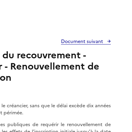
Document suivant
s du recouvrement -
r - Renouvellement de
ion
le créancier, sans que le délai excède dix années
est périmée.
ces publiques de requérir le renouvellement de
es effets de l'inscription initiale jusqu'à la date