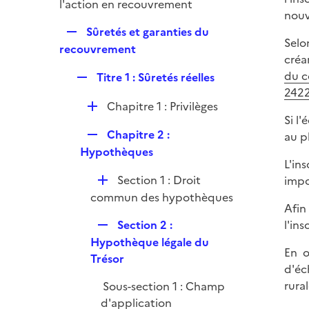
p
l'action en recouvrement
e
nouv
l
r
R
Sûretés et garanties du
i
Selo
e
recouvrement
e
créa
p
r
du c
R
Titre 1 : Sûretés réelles
l
2422
e
i
D
Chapitre 1 : Privilèges
p
e
Si l
é
l
r
R
Chapitre 2 :
au p
p
i
e
Hypothèques
l
e
L'in
p
i
r
D
Section 1 : Droit
impo
l
e
é
commun des hypothèques
i
r
Afin
p
e
R
Section 2 :
l'ins
l
r
e
Hypothèque légale du
i
En o
p
Trésor
e
d'éc
l
r
rura
Sous-section 1 : Champ
i
d'application
e