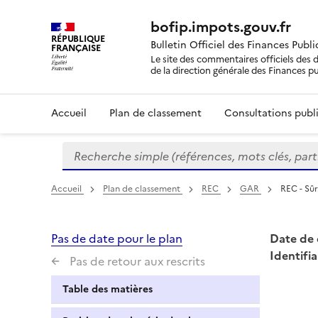
bofip.impots.gouv.fr
RÉPUBLIQUE
Bulletin Officiel des Finances Publ
FRANÇAISE
Le site des commentaires officiels des d
de la direction générale des Finances p
Accueil
Plan de classement
Consultations publi
Recherche simple (références, mots clés, partie 
Formulaire
de
recherche
Accueil
Plan de classement
REC
GAR
REC - Sûr
Pas de date pour le plan
Date de 
Identifia
Pas de retour aux rescrits
Table des matières