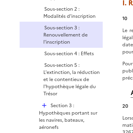
I. 
r
Sous-section 2 :
Modalités d'inscription
10
Sous-section 3 :
Le r
Renouvellement de
léga
l'inscription
date
pour
Sous-section 4 : Effets
Pour
Sous-section 5 :
publ
L'extinction, la réduction
préc
et le contentieux de
l'hypothèque légale du
Trésor
D
Section 3 :
20
é
Hypothèques portant sur
Lors
p
les navires, bateaux,
mati
l
aéronefs
3267