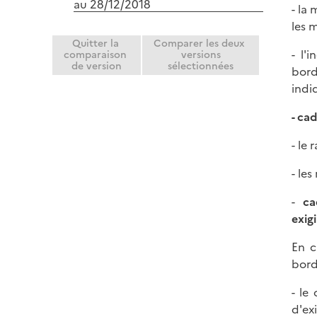
au 28/12/2018
- la
les 
Quitter la
Comparer les deux
- l'
comparaison
versions
de version
sélectionnées
bord
indi
- ca
- le 
- le
-
ca
exigi
En c
bord
- le
d'ex