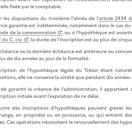
elle fixée par le comptable.
n les dispositions du troisième l'alinéa de l'
article 2434 du
nce garantie est indéterminée, notamment dans le cas du p
ode de la consommation
, ou si l'hypothèque est assort
 du C. civ.
, la durée de l'inscription est au plus de cinq
'échéance ou la dernière échéance est antérieure ou concomit
lus de dix années au jour de la formalité.
scription de l'hypothèque légale du Trésor étant nature
sitions, elle ne conserve la sûreté que pendant dix années
 de garantir la créance de l'administration, il appartien
cription initiale avant l'expiration de ce délai.
utre des inscriptions d'hypothèques peuvent grever le
hange, en propriété ou en jouissance, ou qui entrent d
les. Ces opérations nécessitent le renouvellement des hypot