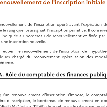
Renouvellement de l'inscription initiale
enouvellement de l'inscription opéré avant l'expiration
le le rang que lui assignait l'inscription primitive. Il conse
 indiquée au bordereau de renouvellement et fixée par 
 une inscription nouvelle.
 requérir le renouvellement de l'inscription de l'hypoth
iques chargé du recouvrement opère selon des modalités
édente.
A. Rôle du comptable des finances publiq
qu'un renouvellement d'inscription s'impose, le compt
ère d'inscription, le bordereau de renouvellement en do
-R-SD
(Cerfa n° 11199), disponible sur le site
www.impots.