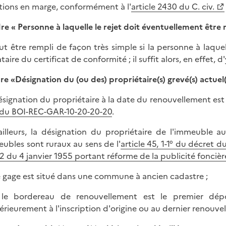
ions en marge, conformément à l'
article 2430 du C. civ.
dre
«
Personne à laquelle le rejet doit éventuellement être 
eut être rempli de façon très simple si la personne à laquel
taire du certificat de conformité ; il suffit alors, en effet, 
dre «Désignation du (ou des) propriétaire(s) grevé(s) actuel
ésignation du propriétaire à la date du renouvellement est 
du BOI-REC-GAR-10-20-20-20
.
ailleurs, la désignation du propriétaire de l'immeuble a
ubles sont ruraux au sens de l'
article 45, 1-1° du décret 
2 du 4 janvier 1955 portant réforme de la publicité foncièr
 le gage est situé dans une commune à ancien cadastre ;
 le bordereau de renouvellement est le premier dépo
érieurement à l'inscription d'origine ou au dernier renouve