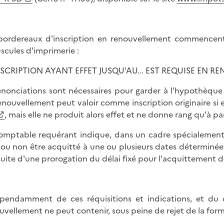
bordereaux d'inscription en renouvellement commencent 
scules d'imprimerie :
NSCRIPTION AYANT EFFET JUSQU'AU... EST REQUISE EN RE
énonciations sont nécessaires pour garder à l'hypothèque to
enouvellement peut valoir comme inscription originaire si el
, mais elle ne produit alors effet et ne donne rang qu'à par
omptable requérant indique, dans un cadre spécialement a
 ou non être acquitté à une ou plusieurs dates déterminée
suite d'une prorogation du délai fixé pour l'acquittement d
pendamment de ces réquisitions et indications, et du 
uvellement ne peut contenir, sous peine de rejet de la forma