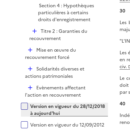
i
Section 4 : Hypothèques
e
30
particulières à certains
r
droits d'enregistrement
Les 
maju
D
Titre 2 : Garanties du
é
recouvrement
"L'I
p
D
Mise en œuvre du
l
Les 
é
recouvrement forcé
i
en r
p
e
civ.
D
Solidarités diverses et
l
r
é
actions patrimoniales
i
Le c
p
e
doit
D
Evènements affectant
l
r
par 
é
l'action en recouvrement
i
p
e
40
Versions sur la période
Version en vigueur du 28/12/2018
l
r
à aujourd'hui
i
Indé
e
reno
Version en vigueur du 12/09/2012
r