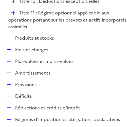
D
Titre 10 : Déductions exceptionnelles
é
D
Titre 11 : Régime optionnel applicable aux
p
é
opérations portant sur les brevets et actifs incorporels
l
p
assimilés
i
l
e
D
Produits et stocks
i
r
é
e
D
Frais et charges
p
r
é
l
D
Plus-values et moins-values
p
i
é
l
e
D
Amortissements
p
i
r
é
l
e
D
Provisions
p
i
r
é
l
e
D
Déficits
p
i
r
é
l
e
D
Réductions et crédits d'impôt
p
i
r
é
l
e
D
Régimes d'imposition et obligations déclaratives
p
i
r
é