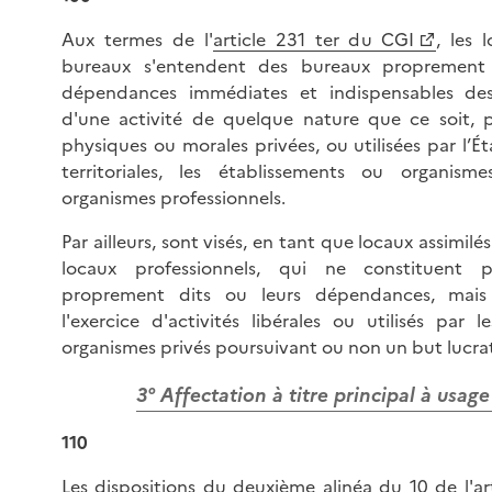
Aux termes de l'
article 231 ter du CGI
, les 
bureaux s'entendent des bureaux proprement 
dépendances immédiates et indispensables dest
d'une activité de quelque nature que ce soit, 
physiques ou morales privées, ou utilisées par l’Éta
territoriales, les établissements ou organism
organismes professionnels.
Par ailleurs, sont visés, en tant que locaux assimilé
locaux professionnels, qui ne constituent
proprement dits ou leurs dépendances, mais
l'exercice d'activités libérales ou utilisés par l
organismes privés poursuivant ou non un but lucrat
3° Affectation à titre principal à usag
110
Les dispositions du deuxième alinéa du 10 de l'
ar