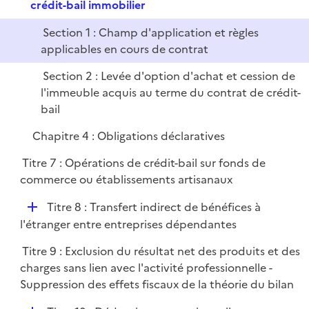
e
crédit-bail immobilier
p
Section 1 : Champ d'application et règles
l
applicables en cours de contrat
i
e
Section 2 : Levée d'option d'achat et cession de
r
l'immeuble acquis au terme du contrat de crédit-
bail
Chapitre 4 : Obligations déclaratives
Titre 7 : Opérations de crédit-bail sur fonds de
commerce ou établissements artisanaux
D
Titre 8 : Transfert indirect de bénéfices à
é
l'étranger entre entreprises dépendantes
p
Titre 9 : Exclusion du résultat net des produits et des
l
charges sans lien avec l'activité professionnelle -
i
Suppression des effets fiscaux de la théorie du bilan
e
r