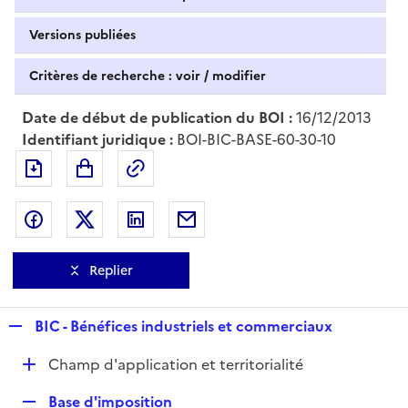
Versions publiées
Critères de recherche : voir / modifier
Date de début de publication du BOI :
16/12/2013
Identifiant juridique :
BOI-BIC-BASE-60-30-10
Exporter le document au format pdf
Permalien : adresse web de ce doc
Partager sur Facebook
Partager sur Twitter
Partager sur LinkedIn
Partager par messagerie
Replier
R
BIC - Bénéfices industriels et commerciaux
e
D
Champ d'application et territorialité
p
é
l
R
Base d'imposition
p