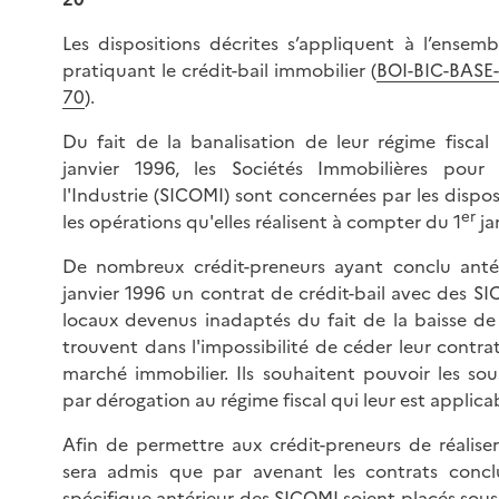
Les dispositions décrites s’appliquent à l’ensemb
pratiquant le crédit-bail immobilier (
BOI-BIC-BASE-6
70
).
Du fait de la banalisation de leur régime fisca
janvier 1996, les Sociétés Immobilières pou
l'Industrie (SICOMI) sont concernées par les dispos
er
les opérations qu'elles réalisent à compter du 1
ja
De nombreux crédit-preneurs ayant conclu anté
janvier 1996 un contrat de crédit-bail avec des S
locaux devenus inadaptés du fait de la baisse de l
trouvent dans l'impossibilité de céder leur contr
marché immobilier. Ils souhaitent pouvoir les sous
par dérogation au régime fiscal qui leur est applica
Afin de permettre aux crédit-preneurs de réaliser 
sera admis que par avenant les contrats concl
spécifique antérieur des SICOMI soient placés sous 