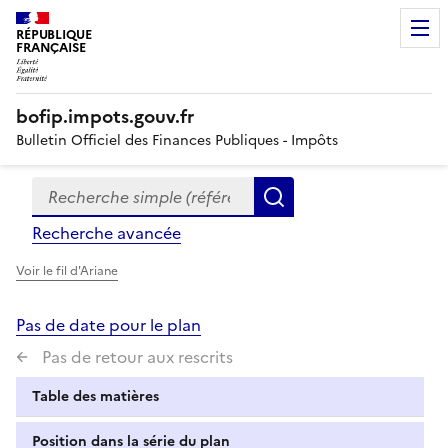
RÉPUBLIQUE
FRANÇAISE
bofip.impots.gouv.fr
Bulletin Officiel des Finances Publiques - Impôts
Recherche simple (références, mots clés, partie du titre
Formulaire
Rechercher
de
Recherche avancée
recherche
Voir le fil d'Ariane
Pas de date pour le plan
Pas de retour aux rescrits
Table des matières
Position dans la série du plan