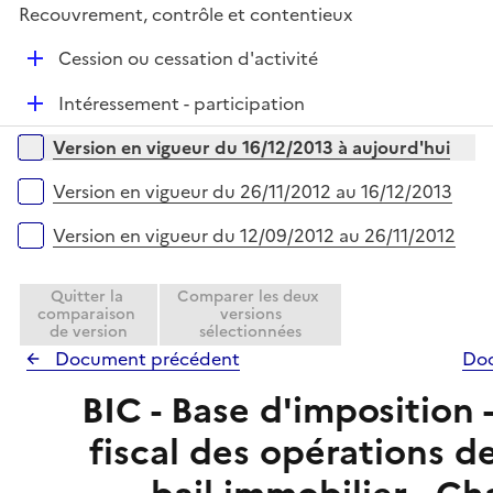
l
e
Recouvrement, contrôle et contentieux
p
i
r
l
e
D
Cession ou cessation d'activité
i
r
é
e
D
Intéressement - participation
p
r
é
l
Versions sur la période
Version en vigueur du 16/12/2013 à aujourd'hui
p
i
l
e
Version en vigueur du 26/11/2012 au 16/12/2013
i
r
e
Version en vigueur du 12/09/2012 au 26/11/2012
r
Quitter la
Comparer les deux
comparaison
versions
de version
sélectionnées
Document précédent
Doc
BIC - Base d'imposition 
fiscal des opérations de