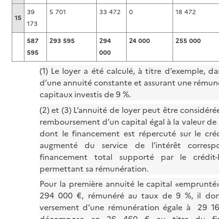
39
5 701
33 472
0
18 472
15
173
587
293 595
294
24 000
255 000
595
000
(1) Le loyer a été calculé, à titre d’exemple, d
d’une annuité constante et assurant une rémun
capitaux investis de 9 %.
(2) et (3) L’annuité de loyer peut être considé
remboursement d’un capital égal à la valeur de
dont le financement est répercuté sur le créd
augmenté du service de l’intérêt corres
financement total supporté par le crédit-b
permettant sa rémunération.
Pour la première annuité le capital «emprunté»
294 000 €, rémunéré au taux de 9 %, il don
versement d’une rémunération égale à 29 16