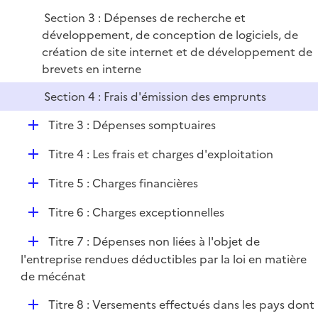
r
Section 3 : Dépenses de recherche et
développement, de conception de logiciels, de
création de site internet et de développement de
brevets en interne
Section 4 : Frais d'émission des emprunts
D
Titre 3 : Dépenses somptuaires
é
D
Titre 4 : Les frais et charges d'exploitation
p
é
l
D
Titre 5 : Charges financières
p
i
é
l
e
D
Titre 6 : Charges exceptionnelles
p
i
r
é
l
e
D
Titre 7 : Dépenses non liées à l'objet de
p
i
r
é
l'entreprise rendues déductibles par la loi en matière
l
e
p
de mécénat
i
r
l
e
D
Titre 8 : Versements effectués dans les pays dont
i
r