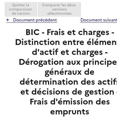
e
i
Quitter la
Comparer les deux
r
comparaison
versions
e
de version
sélectionnées
r
Document précédent
Document suivan
BIC - Frais et charges -
Distinction entre élémen
d'actif et charges -
Dérogation aux principe
généraux de
détermination des actif
et décisions de gestion 
Frais d'émission des
emprunts