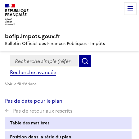
RÉPUBLIQUE
FRANÇAISE
bofip.impots.gouv.fr
Bulletin Officiel des Finances Publiques - Impôts
Recherche simple (références, mots clés, partie du titre
Formulaire
Rechercher
de
Recherche avancée
recherche
Voir le fil d'Ariane
Pas de date pour le plan
Pas de retour aux rescrits
Table des matières
Position dans la série du plan