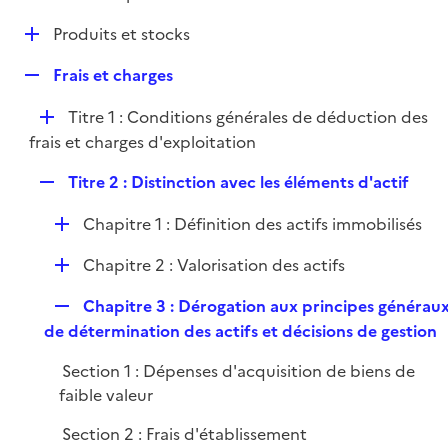
i
é
l
e
D
Produits et stocks
p
i
r
é
l
e
R
Frais et charges
p
i
r
e
l
e
D
Titre 1 : Conditions générales de déduction des
p
i
r
é
frais et charges d'exploitation
l
e
p
i
r
R
Titre 2 : Distinction avec les éléments d'actif
l
e
e
i
r
D
Chapitre 1 : Définition des actifs immobilisés
p
e
é
l
r
D
Chapitre 2 : Valorisation des actifs
p
i
é
l
e
R
Chapitre 3 : Dérogation aux principes générau
p
i
r
e
de détermination des actifs et décisions de gestion
l
e
p
i
r
Section 1 : Dépenses d'acquisition de biens de
l
e
faible valeur
i
r
e
Section 2 : Frais d'établissement