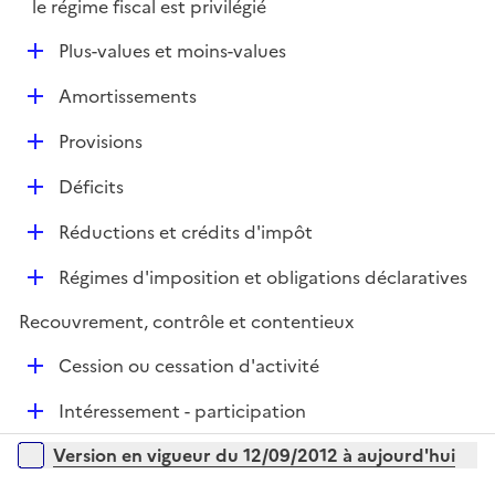
é
le régime fiscal est privilégié
e
p
r
D
Plus-values et moins-values
l
é
i
D
Amortissements
p
e
é
l
r
D
Provisions
p
i
é
l
e
D
Déficits
p
i
r
é
l
e
D
Réductions et crédits d'impôt
p
i
r
é
l
e
D
Régimes d'imposition et obligations déclaratives
p
i
r
é
l
e
Recouvrement, contrôle et contentieux
p
i
r
l
e
D
Cession ou cessation d'activité
i
r
é
e
D
Intéressement - participation
p
r
é
l
Versions sur la période
Version en vigueur du 12/09/2012 à aujourd'hui
p
i
l