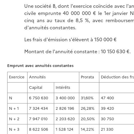
Une société B, dont l'exercice coïncide avec l'a
civile emprunte 40 000 000 € le 1er janvier N
cinq ans au taux de 8,5 %, avec rembourse
d'annuités constantes.
Les frais d'émission s'élèvent à 150 000 €
Montant de l'annuité constante : 10 150 630 €.
Emprunt avec annuités constantes
Exercice
Annuités
Prorata
Déduction des fra
Capital
Intérêts
N
6 750 630
3 400 000
31,60%
47 400
N + 1
7 324 434
2 826 196
26,28%
39 420
N + 2
7 947 010
2 203 620
20,50%
30 750
N + 3
8 622 506
1 528 124
14,22%
21 330