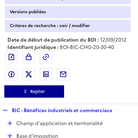
Versions publiées
Critères de recherche : voir / modifier
Date de début de publication du BOI :
12/09/2012
Identifiant juridique :
BOI-BIC-CHG-20-30-40
Exporter le document au format pdf
Permalien : adresse web de ce doc
Partager sur Facebook
Partager sur Twitter
Partager sur LinkedIn
Partager par messagerie
Replier
R
BIC - Bénéfices industriels et commerciaux
e
D
Champ d'application et territorialité
p
é
l
D
Base d'imposition
p