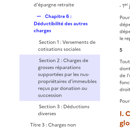
p
d'épargne retraite
er
- 1
l
R
Chapitre 6 :
Pour
i
e
Déductibilité des autres
dépe
e
p
charges
dépe
r
l
le r
Section 1 : Versements de
i
cotisations sociales
5
e
r
Section 2 : Charges de
Tout
grosses réparations
dont
supportées par les nus-
de l
propriétaires d'immeubles
fonc
reçus par donation ou
droi
succession
Pour
Section 3 : Déductions
I. 
diverses
glo
Titre 3 : Charges non