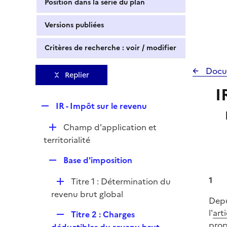
Position dans la série du plan
Versions publiées
Critères de recherche : voir / modifier
Docu
Replier
I
R
IR - Impôt sur le revenu
e
D
Champ d'application et
p
é
territorialité
l
p
i
R
Base d'imposition
l
e
e
i
r
1
D
Titre 1 : Détermination du
p
e
é
revenu brut global
l
r
Depu
p
i
l'
art
R
Titre 2 : Charges
l
e
prop
e