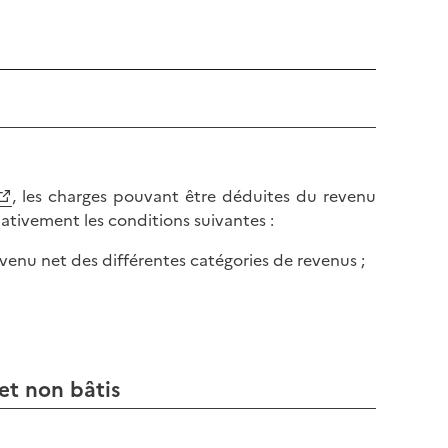
l
p
a
a
p
g
a
e
g
e
, les charges pouvant être déduites du revenu
ativement les conditions suivantes :
venu net des différentes catégories de revenus ;
et non bâtis