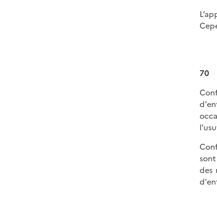
L’ap
Cepe
70
Conf
d'en
occa
l'usu
Conf
sont
des 
d'en