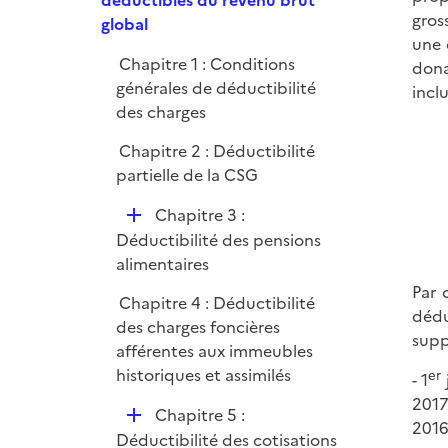
déductibles du revenu brut
i
r
gros
p
global
e
une 
l
r
Chapitre 1 : Conditions
dona
i
générales de déductibilité
incl
e
des charges
r
Chapitre 2 : Déductibilité
partielle de la CSG
D
Chapitre 3 :
é
Déductibilité des pensions
p
alimentaires
l
Par 
Chapitre 4 : Déductibilité
i
dédu
des charges foncières
e
supp
afférentes aux immeubles
r
historiques et assimilés
er
- 1
2017
D
Chapitre 5 :
2016
é
Déductibilité des cotisations