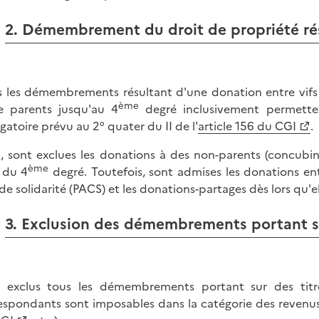
2. Démembrement du droit de propriété rés
s les démembrements résultant d'une donation entre vifs 
ème
e parents jusqu'au 4
degré inclusivement permetten
gatoire prévu au 2° quater du II de l'
article 156 du CGI
.
i, sont exclues les donations à des non-parents (concubin
ème
 du 4
degré. Toutefois, sont admises les donations en
l de solidarité (PACS) et les donations-partages dès lors qu'e
3. Exclusion des démembrements portant su
 exclus tous les démembrements portant sur des titre
espondants sont imposables dans la catégorie des revenus f