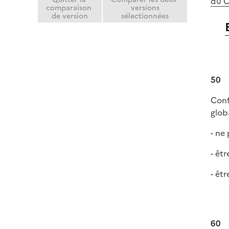
du 
comparaison
versions
de version
sélectionnées
50
Conf
glob
- ne
- êt
- êtr
60