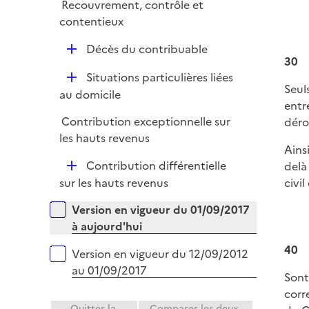
Recouvrement, contrôle et
r
contentieux
D
Décès du contribuable
30
é
D
Situations particulières liées
p
Seul
é
au domicile
l
entr
p
i
Contribution exceptionnelle sur
déro
l
e
les hauts revenus
i
r
Ains
e
D
Contribution différentielle
delà
r
é
civi
sur les hauts revenus
p
Versions sur la période
Version en vigueur du 01/09/2017
l
à aujourd'hui
i
e
40
Version en vigueur du 12/09/2012
r
au 01/09/2017
Sont
corr
Quitter la
Comparer les deux