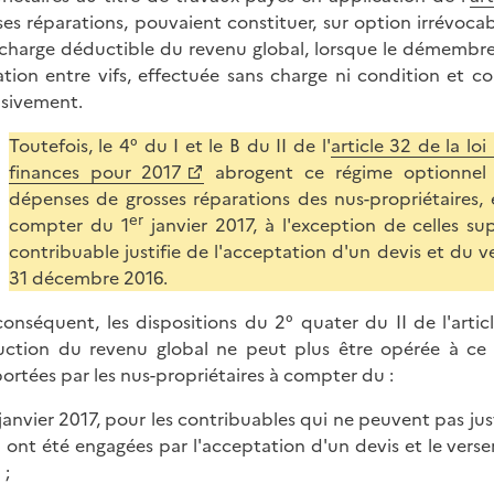
ses réparations, pouvaient constituer, sur option irrévoca
charge déductible du revenu global, lorsque le démembre
tion entre vifs, effectuée sans charge ni condition et c
usivement.
Toutefois, le 4° du I et le B du II de l'
article 32 de la l
finances pour 2017
abrogent ce régime optionnel
dépenses de grosses réparations des nus-propriétaires,
er
compter du 1
janvier 2017, à l'exception de celles su
contribuable justifie de l'acceptation d'un devis et du
31 décembre 2016.
conséquent, les dispositions du 2° quater du II de l'art
ction du revenu global ne peut plus être opérée à ce t
ortées par les nus-propriétaires à compter du :
janvier 2017, pour les contribuables qui ne peuvent pas jus
 ont été engagées par l'acceptation d'un devis et le ver
 ;