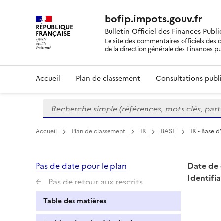
bofip.impots.gouv.fr
RÉPUBLIQUE
Bulletin Officiel des Finances Publ
FRANÇAISE
Le site des commentaires officiels des d
de la direction générale des Finances p
Accueil
Plan de classement
Consultations publi
Recherche simple (références, mots clés, partie 
Formulaire
de
recherche
Accueil
Plan de classement
IR
BASE
IR - Base d
Pas de date pour le plan
Date de 
Identifia
Pas de retour aux rescrits
Table des matières