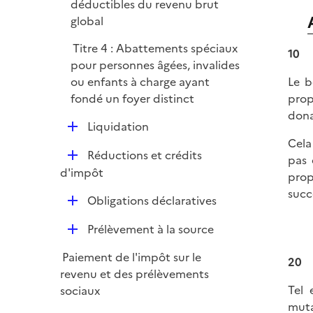
déductibles du revenu brut
global
Titre 4 : Abattements spéciaux
10
pour personnes âgées, invalides
ou enfants à charge ayant
Le b
fondé un foyer distinct
prop
dona
D
Liquidation
é
Cela
D
Réductions et crédits
p
pas 
é
d'impôt
l
prop
p
i
succ
D
Obligations déclaratives
l
e
é
i
r
D
Prélèvement à la source
p
e
é
l
r
Paiement de l'impôt sur le
20
p
i
revenu et des prélèvements
l
e
Tel 
sociaux
i
r
muta
e