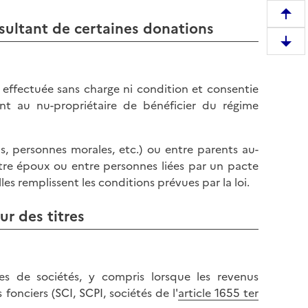
R
ultant de certaines donations
e
D
m
e
o
s
n
effectuée sans charge ni condition et consentie
c
t
t au nu-propriétaire de bénéficier du régime
e
e
n
r
d
s, personnes morales, etc.) ou entre parents au-
e
r
tre époux ou entre personnes liées par un pacte
n
e
lles remplissent les conditions prévues par la loi.
h
e
a
n
r des titres
u
b
t
a
d
s
e
s de sociétés, y compris lorsque les revenus
d
l
onciers (SCI, SCPI, sociétés de l'
article 1655 ter
e
a