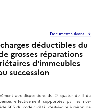
Document suivant
s charges déductibles du
 de grosses réparations
riétaires d'immeubles
ou succession
mément aux dispositions du 2° quater du II de
penses effectivement supportées par les nus-
ticle 605 du code civil
, c'est-à-dire à raison de