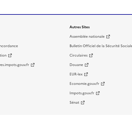
Autres Sites
Assemblée nationale
oncordance
Bulletin Officiel de la Sécurité Social
tion
Circulaires
es.impots.gouv.fr
Douane
EUR-lex
Economie.gouv.fr
Impots.gouv.fr
Sénat