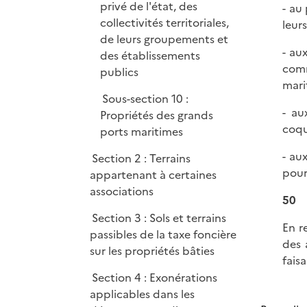
privé de l'état, des
- au
collectivités territoriales,
leur
de leurs groupements et
- au
des établissements
comm
publics
mari
Sous-section 10 :
- au
Propriétés des grands
coqu
ports maritimes
- au
Section 2 : Terrains
pour
appartenant à certaines
associations
50
Section 3 : Sols et terrains
En r
passibles de la taxe foncière
des 
sur les propriétés bâties
fais
Section 4 : Exonérations
applicables dans les