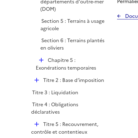
Permalie
départements d'outre-mer
(DOM)
Docu
Section 5 : Terrains à usage
agricole
Section 6 : Terrains plantés
en oliviers
D
Chapitre 5 :
é
Exonérations temporaires
p
D
Titre 2 : Base d’imposition
l
é
i
Titre 3 : Liquidation
p
e
l
r
Titre 4 : Obligations
i
déclaratives
e
D
r
Titre 5 : Recouvrement,
é
contrôle et contentieux