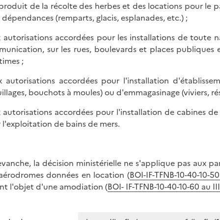
 produit de la récolte des herbes et des locations pour le pa
s dépendances (remparts, glacis, esplanades, etc.) ;
x autorisations accordées pour les installations de toute n
unication, sur les rues, boulevards et places publiques 
times ;
x autorisations accordées pour l'installation d'établiss
illages, bouchots à moules) ou d'emmagasinage (viviers, réser
x autorisations accordées pour l'installation de cabines de 
 l'exploitation de bains de mers.
evanche, la décision ministérielle ne s'applique pas aux pa
aérodromes données en location (
BOI-IF-TFNB-10-40-10-50
ant l'objet d'une amodiation (
BOI- IF-TFNB-10-40-10-60 au II