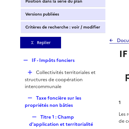
Position dans la série du plan
Versions publiées
Critères de recherche : voir / modifier
Docu
Replier
IF
R
IF - Impôts fonciers
e
D
Collectivités territoriales et
p
é
structures de coopération
l
p
intercommunale
i
l
e
R
Taxe foncière sur les
i
r
1
e
propriétés non bâties
e
p
r
Les 
R
Titre 1 : Champ
l
de c
e
d'application et territorialité
i