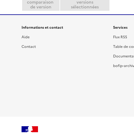
comparaison
versions
de version
sélectionnées
Informations et contact
Services
Aide
Flux RSS
Contact
Table de c
Documenta
bofip-archiv