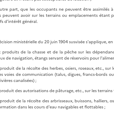
autre part, que les occupants ne peuvent être assimilés à 
ls peuvent avoir sur les terrains ou emplacements étant 
fs d'intérêt général.
écision ministérielle du 20 juin 1904 susvisée s'applique, en 
x produits de la chasse et de la pêche sur les dépenda
ux de navigation, étangs servant de réservoirs pour l'alimen
 produit de la récolte des herbes, osiers, roseaux, etc., su
es voies de communication (talus, digues, francs-bords o
ivières canalisées) ;
produit des autorisations de pâturage, etc., sur les terrains 
 produit de la récolte des arbrisseaux, buissons, halliers, os
ormation dans les cours d'eau navigables et flottables ;