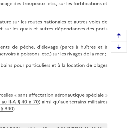
cage des troupeaux. etc., sur les fortifications et
ature sur les routes nationales et autres voies de
et sur les quais et autres dépendances des ports
R
e
ements de pêche, d'élevage (parcs à huîtres et à
D
m
voirs à poissons, etc.) sur les rivages de la mer ;
e
o
s
bains pour particuliers et à la location de plages
n
c
t
e
e
n
r
d
e
rcelles « sans affectation aéronautique spéciale »
r
n
 au II-A § 40 à 70
) ainsi qu'aux terrains militaires
e
h
I § 340
).
e
a
n
u
b
t