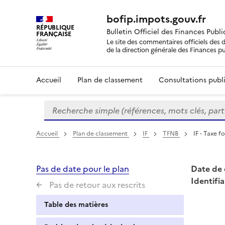
bofip.impots.gouv.fr
RÉPUBLIQUE
Bulletin Officiel des Finances Publ
FRANÇAISE
Le site des commentaires officiels des d
de la direction générale des Finances p
Accueil
Plan de classement
Consultations publi
Recherche simple (références, mots clés, partie 
Formulaire
de
recherche
Accueil
Plan de classement
IF
TFNB
IF - Taxe f
Pas de date pour le plan
Date de 
Identifia
Pas de retour aux rescrits
Table des matières