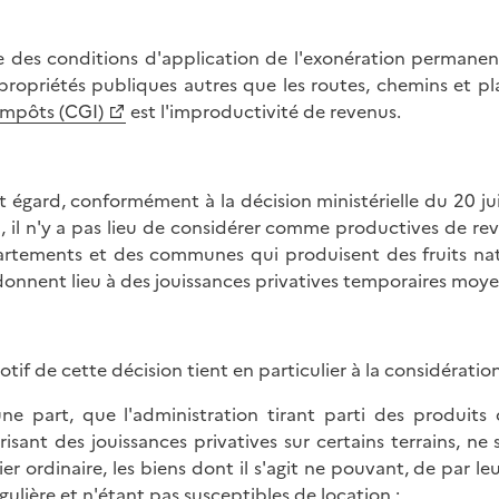
e des conditions d'application de l'exonération permanent
propriétés publiques autres que les routes, chemins et plac
impôts (CGI)
est l'improductivité de revenus.
t égard, conformément à la décision ministérielle du 20 jui
, il n'y a pas lieu de considérer comme productives de rev
rtements et des communes qui produisent des fruits nat
donnent lieu à des jouissances privatives temporaires mo
otif de cette décision tient en particulier à la considération
une part, que l'administration tirant parti des produit
risant des jouissances privatives sur certains terrains, ne
ier ordinaire, les biens dont il s'agit ne pouvant, de par le
égulière et n'étant pas susceptibles de location ;