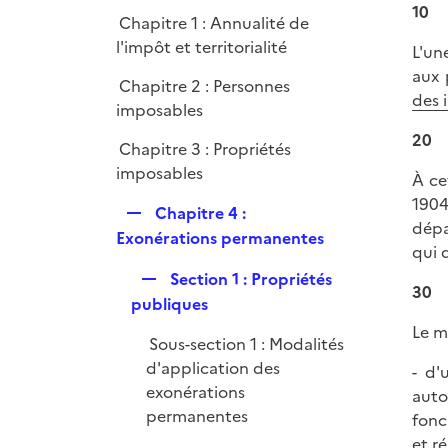
p
e
10
Chapitre 1 : Annualité de
l
r
l'impôt et territorialité
L'un
i
aux 
e
Chapitre 2 : Personnes
des 
r
imposables
20
Chapitre 3 : Propriétés
imposables
À ce
1904
R
Chapitre 4 :
dépa
e
Exonérations permanentes
qui 
p
R
Section 1 : Propriétés
l
30
e
publiques
i
p
e
Le m
Sous-section 1 : Modalités
l
r
d'application des
- d'
i
exonérations
auto
e
permanentes
fonc
r
et r