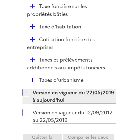
p
D
Taxe foncière sur les
l
é
propriétés bâties
i
p
e
D
Taxe d'habitation
l
r
é
i
D
Cotisation foncière des
p
e
é
entreprises
l
r
p
i
D
Taxes et prélèvements
l
e
é
additionnels aux impôts fonciers
i
r
p
e
D
Taxes d’urbanisme
l
r
é
i
Versions sur la période
Version en vigueur du 22/05/2019
p
e
à aujourd'hui
l
r
i
Version en vigueur du 12/09/2012
e
au 22/05/2019
r
Quitter la
Comparer les deux