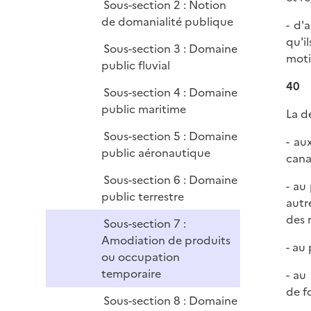
Sous-section 2 : Notion
de domanialité publique
- d'
qu'i
Sous-section 3 : Domaine
moti
public fluvial
40
Sous-section 4 : Domaine
public maritime
La d
Sous-section 5 : Domaine
- au
public aéronautique
cana
Sous-section 6 : Domaine
- au
public terrestre
autr
des r
Sous-section 7 :
Amodiation de produits
- au 
ou occupation
temporaire
- au
de f
Sous-section 8 : Domaine