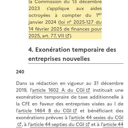
la Commission du 13 décembre
2023 s’applique aux aides
er
octroyées à compter du 1
janvier 2024 (
loi n° 2025-127 du
14 février 2025 de finances pour
2025, art. 77, VII
).
4. Exonération temporaire des
entreprises nouvelles
240
Dans sa rédaction en vigueur au 31 décembre
2019, l’
article 1602 A du CGI
instituait une
exonération temporaire de taxe additionnelle à
la CFE en faveur des entreprises visées au I de
l’
article 1464 B du CGI
et bénéficiant des
exonérations prévues à l’
article 44 sexies du CGI
, à l’
article 44 septies du CGI
et à l’
article 44