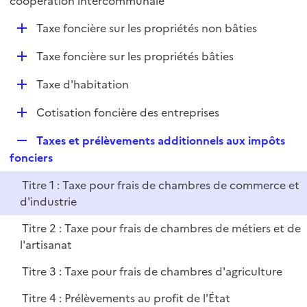
coopération intercommunale
l
p
i
D
Taxe foncière sur les propriétés non bâties
l
e
é
i
r
D
Taxe foncière sur les propriétés bâties
p
e
é
l
r
D
Taxe d'habitation
p
i
é
l
e
D
Cotisation foncière des entreprises
p
i
r
é
l
e
R
Taxes et prélèvements additionnels aux impôts
p
i
r
e
fonciers
l
e
p
i
r
Titre 1 : Taxe pour frais de chambres de commerce et
l
e
d'industrie
i
r
e
Titre 2 : Taxe pour frais de chambres de métiers et de
r
l'artisanat
Titre 3 : Taxe pour frais de chambres d'agriculture
Titre 4 : Prélèvements au profit de l'État