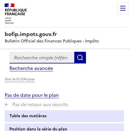
RÉPUBLIQUE
FRANÇAISE
bofip.impots.gouv.fr
Bulletin Officiel des Finances Publiques - Impôts
Recherche simple (références, mots clés, partie du titre
Formulaire
Rechercher
de
Recherche avancée
recherche
Voir le fil d'Ariane
Pas de date pour le plan
Pas de retour aux rescrits
Table des matières
Position dans la série du plan