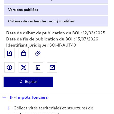
Versions publiées
Critères de recherche : voir / modifier
Date de début de publication du BOI :
12/03/2025
Date de fin de publication du BOI :
15/07/2026
Identifiant juridique :
BOI-IF-AUT-10
Exporter le document au format pdf
Permalien : adresse web de ce doc
Partager sur Facebook
Partager sur Twitter
Partager sur LinkedIn
Partager par messagerie
Replier
R
IF - Impôts fonciers
e
D
Collectivités territoriales et structures de
p
é