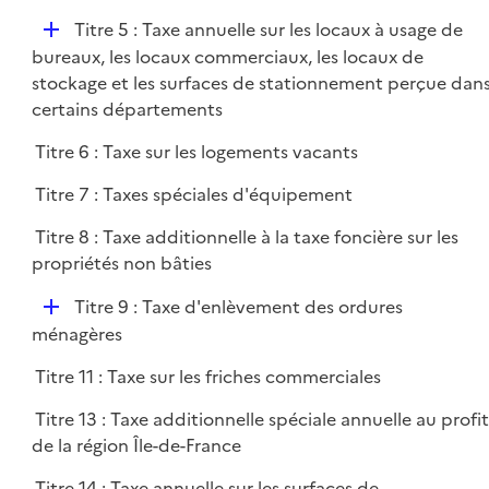
D
Titre 5 : Taxe annuelle sur les locaux à usage de
é
bureaux, les locaux commerciaux, les locaux de
p
stockage et les surfaces de stationnement perçue dan
l
certains départements
i
Titre 6 : Taxe sur les logements vacants
e
r
Titre 7 : Taxes spéciales d'équipement
Titre 8 : Taxe additionnelle à la taxe foncière sur les
propriétés non bâties
D
Titre 9 : Taxe d'enlèvement des ordures
é
ménagères
p
Titre 11 : Taxe sur les friches commerciales
l
i
Titre 13 : Taxe additionnelle spéciale annuelle au profi
e
de la région Île-de-France
r
Titre 14 : Taxe annuelle sur les surfaces de