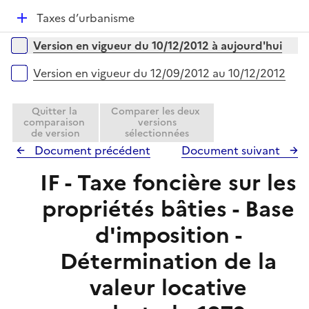
p
i
r
D
Taxes d’urbanisme
l
e
é
i
r
Versions sur la période
Version en vigueur du 10/12/2012 à aujourd'hui
p
e
l
r
Version en vigueur du 12/09/2012 au 10/12/2012
i
e
Quitter la
Comparer les deux
r
comparaison
versions
de version
sélectionnées
Document précédent
Document suivant
IF - Taxe foncière sur les
propriétés bâties - Base
d'imposition -
Détermination de la
valeur locative