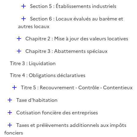
i
D
Section 5 : Établissements industriels
e
é
r
D
Section 6 : Locaux évalués au barème et
p
é
autres locaux
l
p
i
D
Chapitre 2 : Mise à jour des valeurs locatives
l
e
é
i
r
D
Chapitre 3 : Abattements spéciaux
p
e
é
l
r
Titre 3 : Liquidation
p
i
l
e
Titre 4 : Obligations déclaratives
i
r
D
Titre 5 : Recouvrement - Contrôle - Contentieux
e
é
r
D
Taxe d'habitation
p
é
l
D
Cotisation foncière des entreprises
p
i
é
l
e
D
Taxes et prélèvements additionnels aux impôts
p
i
r
é
fonciers
l
e