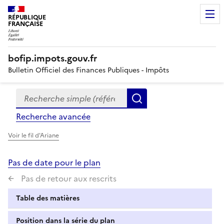
RÉPUBLIQUE
FRANÇAISE
bofip.impots.gouv.fr
Bulletin Officiel des Finances Publiques - Impôts
Recherche simple (références, mots clés, partie du titre
Formulaire
Rechercher
de
Recherche avancée
recherche
Voir le fil d'Ariane
Pas de date pour le plan
Pas de retour aux rescrits
Table des matières
Position dans la série du plan