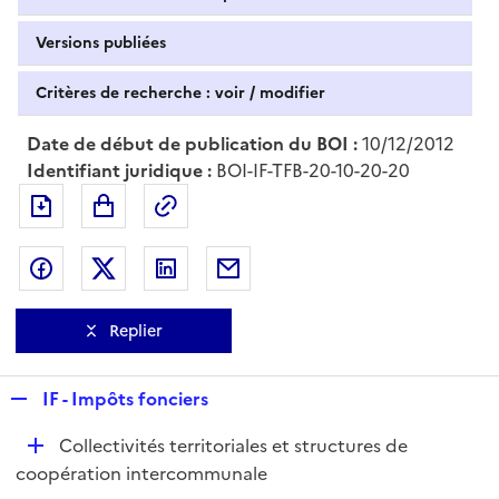
Versions publiées
Critères de recherche : voir / modifier
Date de début de publication du BOI :
10/12/2012
Identifiant juridique :
BOI-IF-TFB-20-10-20-20
Exporter le document au format pdf
Permalien : adresse web de ce doc
Partager sur Facebook
Partager sur Twitter
Partager sur LinkedIn
Partager par messagerie
Replier
R
IF - Impôts fonciers
e
D
Collectivités territoriales et structures de
p
é
coopération intercommunale
l
p