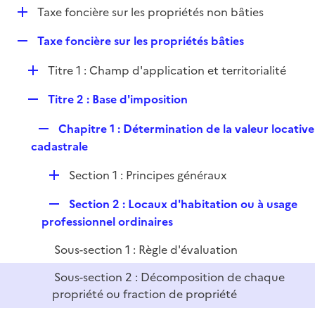
i
D
Taxe foncière sur les propriétés non bâties
l
e
é
i
r
R
Taxe foncière sur les propriétés bâties
p
e
e
l
r
D
Titre 1 : Champ d'application et territorialité
p
i
é
l
e
R
Titre 2 : Base d'imposition
p
i
r
e
l
e
R
Chapitre 1 : Détermination de la valeur locative
p
i
r
e
cadastrale
l
e
p
i
r
D
Section 1 : Principes généraux
l
e
é
i
r
R
Section 2 : Locaux d'habitation ou à usage
p
e
e
professionnel ordinaires
l
r
p
i
Sous-section 1 : Règle d'évaluation
l
e
i
r
Sous-section 2 : Décomposition de chaque
e
propriété ou fraction de propriété
r