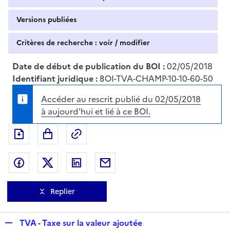
Versions publiées
Critères de recherche : voir / modifier
Date de début de publication du BOI :
02/05/2018
Identifiant juridique :
BOI-TVA-CHAMP-10-10-60-50
Accéder au rescrit publié du 02/05/2018
à aujourd'hui et lié à ce BOI.
Exporter le document au format pdf
Permalien : adresse web de ce doc
Partager sur Facebook
Partager sur Twitter
Partager sur LinkedIn
Partager par messagerie
Replier
R
TVA - Taxe sur la valeur ajoutée