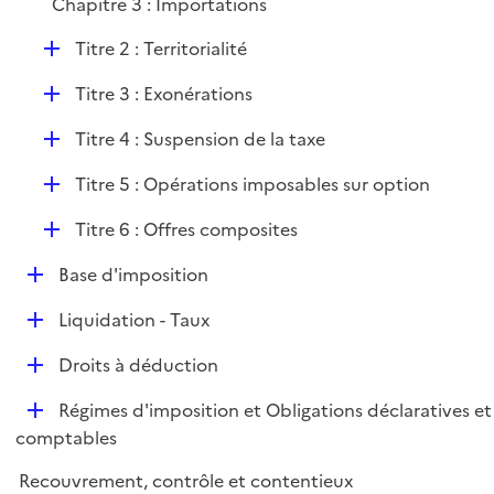
Chapitre 3 : Importations
l
i
D
Titre 2 : Territorialité
e
é
r
D
Titre 3 : Exonérations
p
é
l
D
Titre 4 : Suspension de la taxe
p
i
é
l
e
D
Titre 5 : Opérations imposables sur option
p
i
r
é
l
e
D
Titre 6 : Offres composites
p
i
r
é
l
e
D
Base d'imposition
p
i
r
é
l
e
D
Liquidation - Taux
p
i
r
é
l
e
D
Droits à déduction
p
i
r
é
l
e
D
Régimes d'imposition et Obligations déclaratives et
p
i
r
é
comptables
l
e
p
i
r
Recouvrement, contrôle et contentieux
l