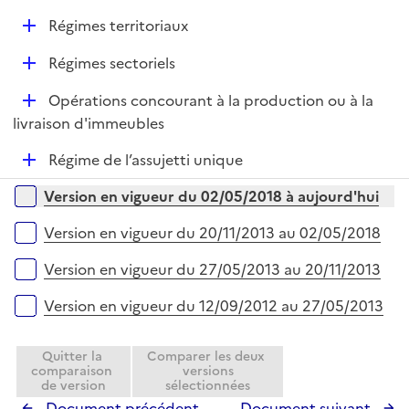
e
i
r
D
Régimes territoriaux
e
é
r
D
Régimes sectoriels
p
é
l
D
Opérations concourant à la production ou à la
p
i
é
livraison d'immeubles
l
e
p
i
r
D
Régime de l’assujetti unique
l
e
é
i
r
Versions sur la période
Version en vigueur du 02/05/2018 à aujourd'hui
p
e
l
r
Version en vigueur du 20/11/2013 au 02/05/2018
i
e
Version en vigueur du 27/05/2013 au 20/11/2013
r
Version en vigueur du 12/09/2012 au 27/05/2013
Quitter la
Comparer les deux
comparaison
versions
de version
sélectionnées
Document précédent
Document suivant