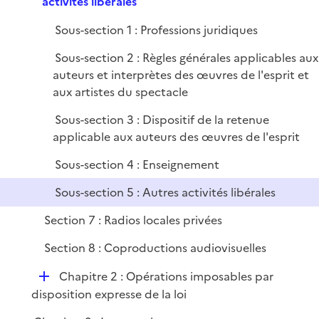
e
activités libérales
i
r
p
e
Sous-section 1 : Professions juridiques
l
r
i
Sous-section 2 : Règles générales applicables aux
e
auteurs et interprètes des œuvres de l'esprit et
r
aux artistes du spectacle
Sous-section 3 : Dispositif de la retenue
applicable aux auteurs des œuvres de l'esprit
Sous-section 4 : Enseignement
Sous-section 5 : Autres activités libérales
Section 7 : Radios locales privées
Section 8 : Coproductions audiovisuelles
D
Chapitre 2 : Opérations imposables par
é
disposition expresse de la loi
p