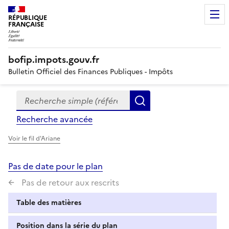
RÉPUBLIQUE
FRANÇAISE
bofip.impots.gouv.fr
Bulletin Officiel des Finances Publiques - Impôts
Recherche simple (références, mots clés, partie du titre
Formulaire
Rechercher
de
Recherche avancée
recherche
Voir le fil d'Ariane
Pas de date pour le plan
Pas de retour aux rescrits
Table des matières
Position dans la série du plan