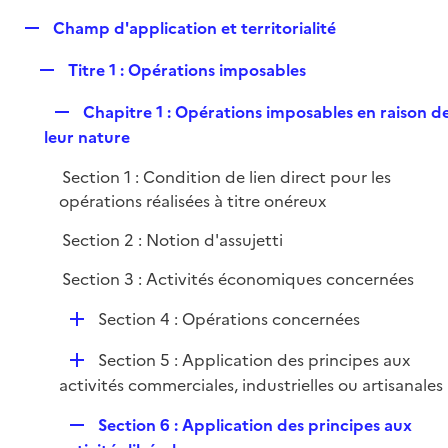
e
R
Champ d'application et territorialité
p
e
l
R
Titre 1 : Opérations imposables
p
i
e
l
e
R
Chapitre 1 : Opérations imposables en raison d
p
i
r
e
leur nature
l
e
p
i
r
Section 1 : Condition de lien direct pour les
l
e
opérations réalisées à titre onéreux
i
r
e
Section 2 : Notion d'assujetti
r
Section 3 : Activités économiques concernées
D
Section 4 : Opérations concernées
é
D
Section 5 : Application des principes aux
p
é
activités commerciales, industrielles ou artisanales
l
p
i
R
Section 6 : Application des principes aux
l
e