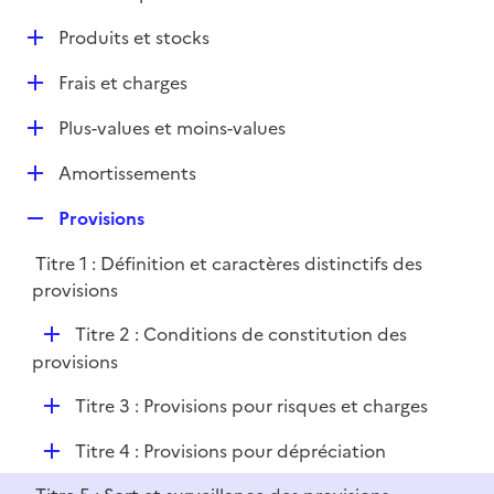
i
é
l
e
D
Produits et stocks
p
i
r
é
l
e
D
Frais et charges
p
i
r
é
l
e
D
Plus-values et moins-values
p
i
r
é
l
e
D
Amortissements
p
i
r
é
l
e
R
Provisions
p
i
r
e
l
e
Titre 1 : Définition et caractères distinctifs des
p
i
r
provisions
l
e
i
r
D
Titre 2 : Conditions de constitution des
e
é
provisions
r
p
D
Titre 3 : Provisions pour risques et charges
l
é
i
D
Titre 4 : Provisions pour dépréciation
p
e
é
l
r