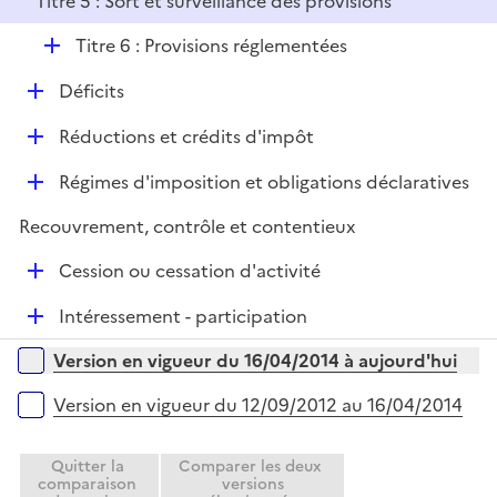
Titre 5 : Sort et surveillance des provisions
p
i
l
e
D
Titre 6 : Provisions réglementées
i
r
é
e
D
Déficits
p
r
é
l
D
Réductions et crédits d'impôt
p
i
é
l
e
D
Régimes d'imposition et obligations déclaratives
p
i
r
é
l
e
Recouvrement, contrôle et contentieux
p
i
r
l
e
D
Cession ou cessation d'activité
i
r
é
e
D
Intéressement - participation
p
r
é
l
Versions sur la période
Version en vigueur du 16/04/2014 à aujourd'hui
p
i
l
e
Version en vigueur du 12/09/2012 au 16/04/2014
i
r
e
Quitter la
Comparer les deux
r
comparaison
versions