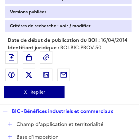
Versions publiées
Critères de recherche : voir / modifier
Date de début de publication du BOI :
16/04/2014
Identifiant juridique :
BOI-BIC-PROV-50
Exporter le document au format pdf
Permalien : adresse web de ce doc
Partager sur Facebook
Partager sur Twitter
Partager sur LinkedIn
Partager par messagerie
Replier
R
BIC - Bénéfices industriels et commerciaux
e
D
Champ d'application et territorialité
p
é
l
D
Base d'imposition
p