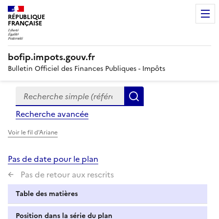
RÉPUBLIQUE
FRANÇAISE
bofip.impots.gouv.fr
Bulletin Officiel des Finances Publiques - Impôts
Recherche simple (références, mots clés, partie du titre
Formulaire
Rechercher
de
Recherche avancée
recherche
Voir le fil d'Ariane
Pas de date pour le plan
Pas de retour aux rescrits
Table des matières
Position dans la série du plan