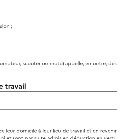
sion ;
lomoteur, scooter ou moto) appelle, en outre, des
e travail
e leur domicile à leur lieu de travail et en revenir
ploi et sont par suite admis en déduction en vertu