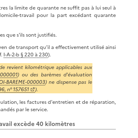
s la limite de quarante ne suffit pas à lui seul à
omicile-travail pour la part excédant quarante
s que s'ils sont justifiés.
yen de transport qu'il a effectivement utilisé ainsi
f.
I-A-2-b § 220 à 230
).
 de revient kilométrique applicables aux
-000001
) ou des barèmes d'évaluation
OI-BAREME-000003
) ne dispense pas le
96, n° 157651
).
culation, les factures d'entretien et de réparation,
ndés par le service.
travail excède 40 kilomètres