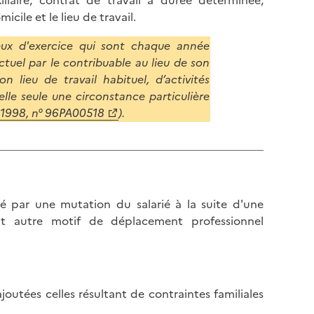
liaire, contrat de travail à durée déterminée,
micile et le lieu de travail.
eux d'exercice qui sont chaque année
nctuel par le contribuable au lieu de son
 lieu de travail habituel, d’activités
elle seule une circonstance particulière
n 1998, n° 96PA00518
).
ré par une mutation du salarié à la suite d'une
t autre motif de déplacement professionnel
outées celles résultant de contraintes familiales