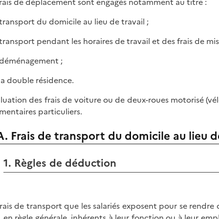
frais de déplacement sont engagés notamment au titre :
 transport du domicile au lieu de travail ;
 transport pendant les horaires de travail et des frais de mis
 déménagement ;
 la double résidence.
aluation des frais de voiture ou de deux-roues motorisé (vé
entaires particuliers.
A. Frais de transport du domicile au lieu d
1. Règles de déduction
frais de transport que les salariés exposent pour se rendre d
, en règle générale, inhérents à leur fonction ou à leur em