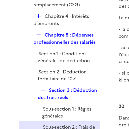
remplacement (CSG)
des 
D
Chapitre 4 : Intérêts
La d
é
d’emprunts
- la
p
R
Chapitre 5 : Dépenses
comm
l
e
professionnelles des salariés
i
- au
p
e
Section 1 : Conditions
l'él
l
r
générales de déduction
circ
i
e
Section 2 : Déduction
- si
r
forfaitaire de 10%
kilo
R
Section 3 : Déduction
e
des frais réels
p
20
Sous-section 1 : Règles
l
générales
i
Dans
e
droit
Sous-section 2 : Frais de