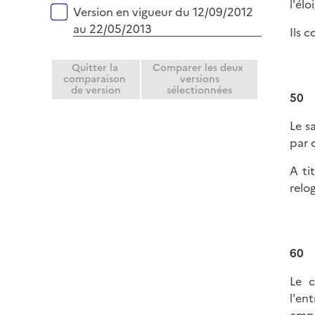
l'élo
Version en vigueur du 12/09/2012
au 22/05/2013
Ils 
Quitter la
Comparer les deux
comparaison
versions
de version
sélectionnées
50
Le s
par 
A ti
relo
60
Le c
l'en