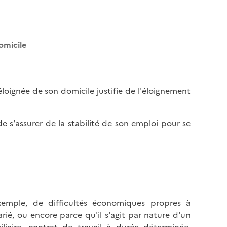
l
p
a
a
p
g
a
e
omicile
g
e
loignée de son domicile justifie de l'éloignement
de s'assurer de la stabilité de son emploi pour se
xemple, de difficultés économiques propres à
rié, ou encore parce qu'il s'agit par nature d'un