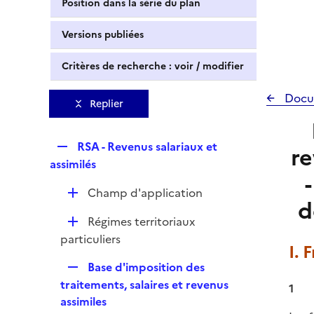
Position dans la série du plan
Versions publiées
Critères de recherche : voir / modifier
Docu
Replier
R
RSA - Revenus salariaux et
re
e
assimilés
p
D
Champ d'application
l
d
é
i
D
Régimes territoriaux
p
e
é
particuliers
l
r
I. 
p
i
R
Base d'imposition des
l
e
e
traitements, salaires et revenus
i
1
r
p
assimiles
e