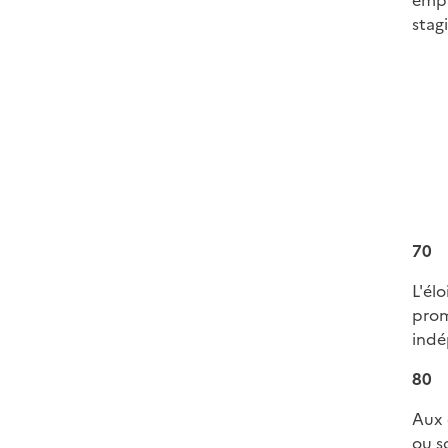
empl
stagi
70
L'él
pro
indé
80
Aux 
ou s