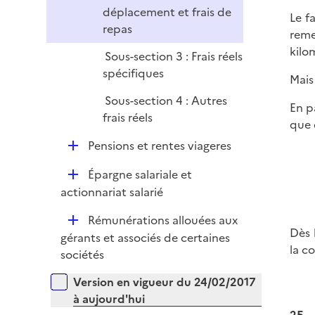
r
déplacement et frais de
Le f
repas
reme
kilo
Sous-section 3 : Frais réels
spécifiques
Mais 
Sous-section 4 : Autres
En p
frais réels
que 
D
Pensions et rentes viageres
é
D
Épargne salariale et
p
é
actionnariat salarié
l
p
i
D
Rémunérations allouées aux
l
e
Dès 
é
gérants et associés de certaines
i
r
la c
p
sociétés
e
l
r
Versions sur la période
Version en vigueur du 24/02/2017
i
à aujourd'hui
e
25