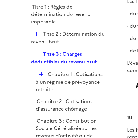
l
Les 
r
Titre 1 : Règles de
i
- du
détermination du revenu
e
imposable
r
- du
D
Titre 2 : Détermination du
- du
é
revenu brut
p
- de
R
Titre 3 : Charges
l
e
déductibles du revenu brut
L’év
i
p
comm
e
D
Chapitre 1 : Cotisations
l
r
é
à un régime de prévoyance
i
p
retraite
e
l
r
Chapitre 2 : Cotisations
i
d'assurance chômage
e
10
r
Chapitre 3 : Contribution
Sociale Généralisée sur les
Les 
revenus d'activité ou de
sont