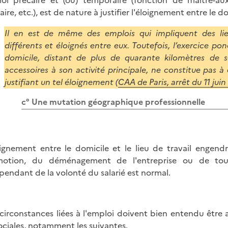
oi précaire et (ou) temporaire (fonction de maître-auxi
aire, etc.), est de nature à justifier l'éloignement entre le do
Il en est de même des emplois qui impliquent des li
différents et éloignés entre eux. Toutefois, l’exercice po
domicile, distant de plus de quarante kilomètres de son
accessoires à son activité principale, ne constitue pas à 
justifiant un tel éloignement (
CAA de Paris, arrêt du 11 jui
c° Une mutation géographique professionnelle
oignement entre le domicile et le lieu de travail engend
motion, du déménagement de l'entreprise ou de tou
pendant de la volonté du salarié est normal.
circonstances liées à l'emploi doivent bien entendu être aj
ociales, notamment les suivantes.