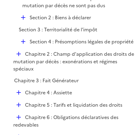
e
mutation par décès ne sont pas dus
r
D
Section 2 : Biens à déclarer
é
Section 3 : Territorialité de l'impôt
p
l
D
Section 4 : Présomptions légales de propriété
i
é
e
D
Chapitre 2 : Champ d'application des droits de
p
r
é
mutation par décès : exonérations et régimes
l
p
spéciaux
i
l
e
Chapitre 3 : Fait Générateur
i
r
e
D
Chapitre 4 : Assiette
r
é
D
Chapitre 5 : Tarifs et liquidation des droits
p
é
l
D
Chapitre 6 : Obligations déclaratives des
p
i
é
redevables
l
e
p
i