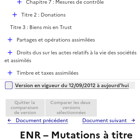
r
D
Chapitre 7 : Mesures de contrôle
l
e
é
i
r
D
Titre 2 : Donations
p
e
é
l
r
Titre 3 : Biens mis en Trust
p
i
l
e
D
Partages et opérations assimilées
i
r
é
e
D
Droits dus sur les actes relatifs à la vie des sociétés
p
r
é
et assimilés
l
p
i
D
Timbre et taxes assimilées
l
e
é
i
r
Versions sur la période
Version en vigueur du 12/09/2012 à aujourd'hui
p
e
l
r
i
Quitter la
Comparer les deux
comparaison
versions
e
de version
sélectionnées
r
Document précédent
Document suivant
ENR – Mutations à titre