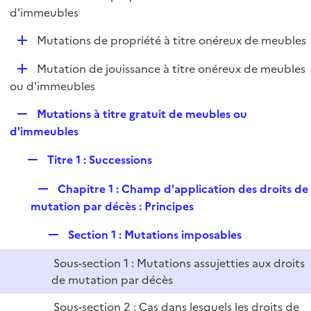
i
é
d'immeubles
l
e
p
i
r
D
Mutations de propriété à titre onéreux de meubles
l
e
é
i
r
D
Mutation de jouissance à titre onéreux de meubles
p
e
é
ou d'immeubles
l
r
p
i
R
Mutations à titre gratuit de meubles ou
l
e
e
d'immeubles
i
r
p
e
R
Titre 1 : Successions
l
r
e
i
R
Chapitre 1 : Champ d'application des droits de
p
e
e
mutation par décès : Principes
l
r
p
i
R
Section 1 : Mutations imposables
l
e
e
i
r
Sous-section 1 : Mutations assujetties aux droits
p
e
de mutation par décès
l
r
i
Sous-section 2 : Cas dans lesquels les droits de