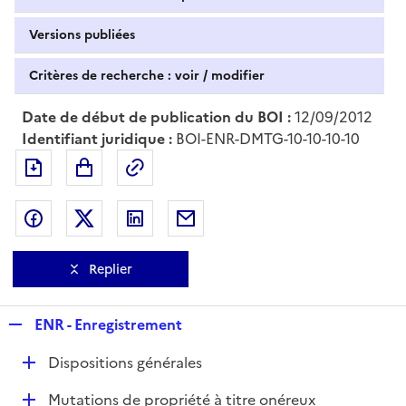
Versions publiées
Critères de recherche : voir / modifier
Date de début de publication du BOI :
12/09/2012
Identifiant juridique :
BOI-ENR-DMTG-10-10-10-10
Exporter le document au format pdf
Permalien : adresse web de ce doc
Partager sur Facebook
Partager sur Twitter
Partager sur LinkedIn
Partager par messagerie
Replier
R
ENR - Enregistrement
e
D
Dispositions générales
p
é
l
D
Mutations de propriété à titre onéreux
p