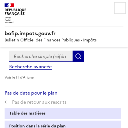
RÉPUBLIQUE
FRANÇAISE
bofip.impots.gouv.fr
Bulletin Officiel des Finances Publiques - Impôts
Recherche simple (références, mots clés, partie du titre
Formulaire
Rechercher
de
Recherche avancée
recherche
Voir le fil d'Ariane
Pas de date pour le plan
Pas de retour aux rescrits
Table des matières
Position dans la série du plan