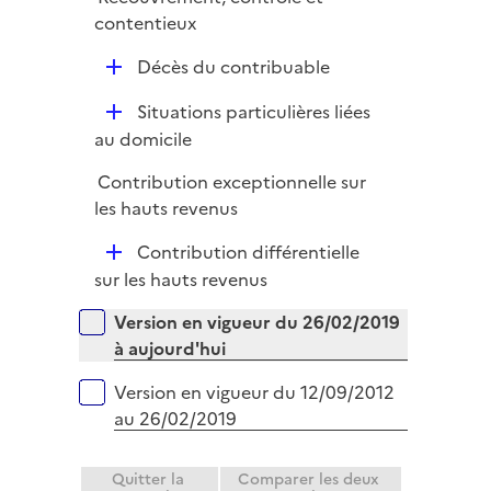
r
contentieux
D
Décès du contribuable
é
D
Situations particulières liées
p
é
au domicile
l
p
i
Contribution exceptionnelle sur
l
e
les hauts revenus
i
r
e
D
Contribution différentielle
r
é
sur les hauts revenus
p
Versions sur la période
Version en vigueur du 26/02/2019
l
à aujourd'hui
i
e
Version en vigueur du 12/09/2012
r
au 26/02/2019
Quitter la
Comparer les deux