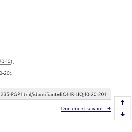
20-10
) ;
20-20
).
R
Document suivant
e
D
m
e
o
s