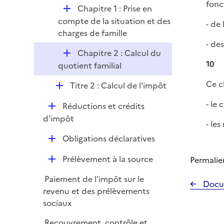
i
fonc
r
D
Chapitre 1 : Prise en
l
e
é
compte de la situation et des
i
- de 
r
p
charges de famille
e
l
- de
r
D
Chapitre 2 : Calcul du
i
10
é
quotient familial
e
p
r
Ce c
D
Titre 2 : Calcul de l'impôt
l
é
i
- le 
D
Réductions et crédits
p
e
é
d'impôt
l
- le
r
p
i
D
Obligations déclaratives
l
e
é
i
r
D
Prélèvement à la source
Permalie
p
e
é
l
r
Paiement de l'impôt sur le
p
Docu
i
revenu et des prélèvements
l
e
sociaux
i
r
e
Recouvrement, contrôle et