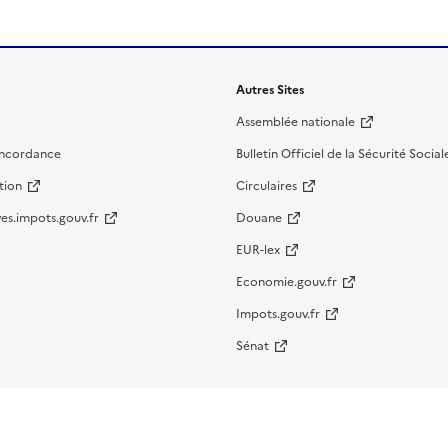
Autres Sites
Assemblée nationale
oncordance
Bulletin Officiel de la Sécurité Social
tion
Circulaires
es.impots.gouv.fr
Douane
EUR-lex
Economie.gouv.fr
Impots.gouv.fr
Sénat