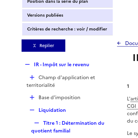
Position dans la série du plan
Versions publiées
Critères de recherche : voir / modifier
Docu
Replier
I
R
IR - Impôt sur le revenu
e
D
Champ d'application et
p
é
territorialité
l
1
p
i
D
Base d'imposition
L'
art
l
e
é
CGI
i
r
R
Liquidation
p
conf
e
e
l
du c
r
R
Titre 1 : Détermination du
p
i
e
quotient familial
l
Le s
e
p