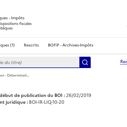
iques - Impôts
ispositions fiscales
ubliques
ques (1)
Rescrits
BOFiP - Archives-Impôts
du titre)
Re
Rechercher
tion - Déterminati…
début de publication du BOI :
26/02/2019
nt juridique :
BOI-IR-LIQ-10-20