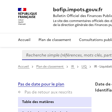
bofip.impots.gouv.fr
RÉPUBLIQUE
Bulletin Officiel des Finances Publ
FRANÇAISE
Le site des commentaires officiels des d
de la direction générale des Finances p
Accueil
Plan de classement
Consultations publi
Recherche simple (références, mots clés, partie 
Formulaire
de
recherche
Accueil
Plan de classement
IR
LIQ
IR - Liquida
Pas de date pour le plan
Date de 
Identifia
Pas de retour aux rescrits
Table des matières