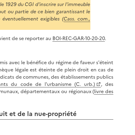
cle 1929 du CGI d'inscrire sur l'immeuble
t ou partie de ce bien garantissant le
éventuellement exigibles (
Cass. com.,
nvient de se reporter au
BOI-REC-GAR-10-20-20
.
smis avec le bénéfice du régime de faveur s'éteint
hèque légale est éteinte de plein droit en cas de
dicats de communes, des établissements publics
vants du code de l'urbanisme (C. urb.)
, des
mmunaux, départementaux ou régionaux (
livre des
ruit et de la nue-propriété