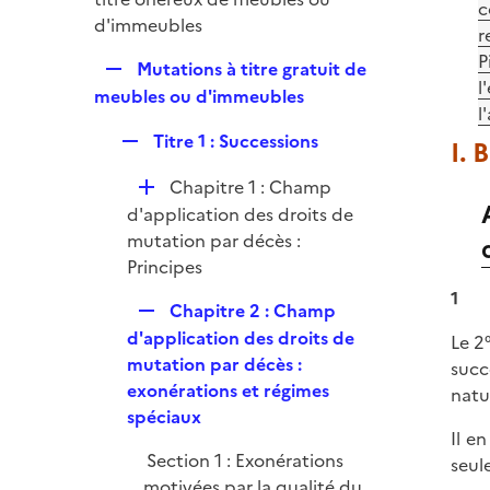
i
c
p
d'immeubles
e
r
l
r
P
R
Mutations à titre gratuit de
i
l
e
meubles ou d'immeubles
e
l
p
r
R
Titre 1 : Successions
I. 
l
e
i
D
Chapitre 1 : Champ
p
e
é
d'application des droits de
l
r
p
mutation par décès :
i
l
Principes
e
i
r
1
R
Chapitre 2 : Champ
e
e
d'application des droits de
Le 2°
r
p
mutation par décès :
succ
l
exonérations et régimes
natu
i
spéciaux
Il e
e
Section 1 : Exonérations
seul
r
motivées par la qualité du