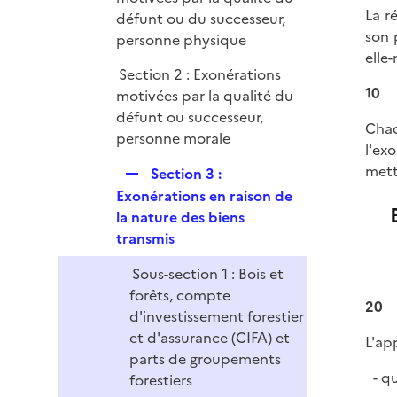
La r
défunt ou du successeur,
son 
personne physique
elle
Section 2 : Exonérations
10
motivées par la qualité du
défunt ou successeur,
Chaq
personne morale
l'ex
mett
R
Section 3 :
e
Exonérations en raison de
p
la nature des biens
l
transmis
i
Sous-section 1 : Bois et
e
forêts, compte
r
20
d'investissement forestier
et d'assurance (CIFA) et
L'ap
parts de groupements
qu
forestiers