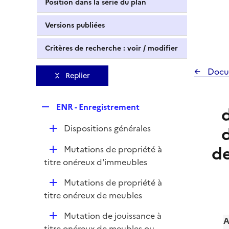
Position dans la série du plan
Versions publiées
Critères de recherche : voir / modifier
Docu
Replier
R
ENR - Enregistrement
e
D
Dispositions générales
p
é
l
de
D
Mutations de propriété à
p
i
é
titre onéreux d'immeubles
l
e
p
i
r
D
Mutations de propriété à
l
e
é
titre onéreux de meubles
i
r
p
e
D
Mutation de jouissance à
l
A
r
é
titre onéreux de meubles ou