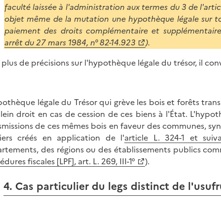
faculté laissée à l'administration aux termes du 3 de l'arti
objet même de la mutation une hypothèque légale sur tou
paiement des droits complémentaire et supplémentaire 
arrêt du 27 mars 1984, n° 82-14.923
).
 plus de précisions sur l'hypothèque légale du trésor, il co
pothèque légale du Trésor qui grève les bois et forêts tran
lein droit en cas de cession de ces biens à l'État. L'hypot
smissions de ces mêmes bois en faveur des communes, syn
iers créés en application de l'
article L. 324-1 et sui
rtements, des régions ou des établissements publics co
dures fiscales [LPF], art. L. 269, III-1°
).
4. Cas particulier du legs distinct de l'usuf