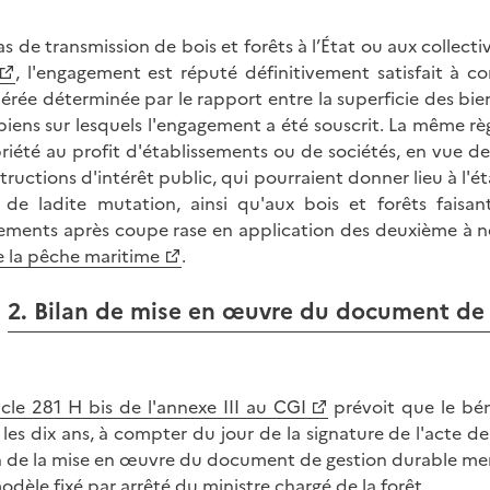
as de transmission de bois et forêts à l’État ou aux collect
, l'engagement est réputé définitivement satisfait à c
érée déterminée par le rapport entre la superficie des biens
biens sur lesquels l'engagement a été souscrit. La même r
riété au profit d'établissements ou de sociétés, en vue 
tructions d'intérêt public, qui pourraient donner lieu à l'é
e de ladite mutation, ainsi qu'aux bois et forêts faisan
ements après coupe rase en application des deuxième à ne
e la pêche maritime
.
2. Bilan de mise en œuvre du document de 
icle 281 H bis de l'annexe III au CGI
prévoit que le béné
 les dix ans, à compter du jour de la signature de l'acte d
n de la mise en œuvre du document de gestion durable men
odèle fixé par arrêté du ministre chargé de la forêt.