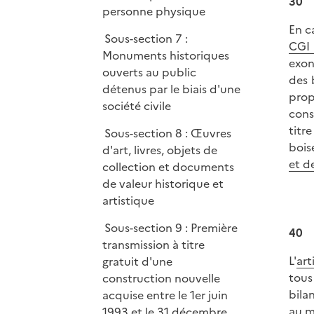
30
personne physique
En c
Sous-section 7 :
CGI
Monuments historiques
exon
ouverts au public
des 
détenus par le biais d'une
prop
société civile
cons
titr
Sous-section 8 : Œuvres
bois
d'art, livres, objets de
et d
collection et documents
de valeur historique et
artistique
Sous-section 9 : Première
40
transmission à titre
L'
art
gratuit d'une
tous
construction nouvelle
bila
acquise entre le 1er juin
au m
1993 et le 31 décembre