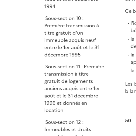
1994
Ce b
Sous-section 10 :
l'
Première transmission à
bé
titre gratuit d'un
la
immeuble acquis neuf
de
entre le 1er août et le 31
la
décembre 1995
ap
Sous-section 11 : Première
la
transmission à titre
gratuit de logements
Les 
anciens acquis entre 1er
bila
août et le 31 décembre
1996 et donnés en
location
50
Sous-section 12 :
Immeubles et droits