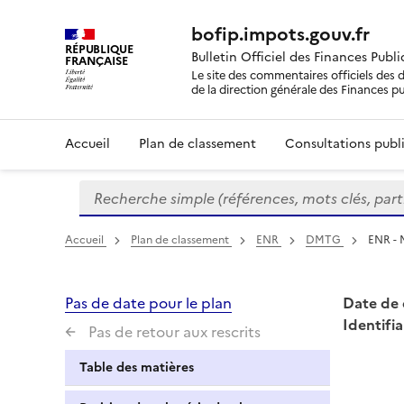
bofip.impots.gouv.fr
RÉPUBLIQUE
Bulletin Officiel des Finances Publ
FRANÇAISE
Le site des commentaires officiels des d
de la direction générale des Finances p
Accueil
Plan de classement
Consultations publi
Recherche simple (références, mots clés, partie 
Formulaire
de
recherche
Accueil
Plan de classement
ENR
DMTG
ENR - M
Pas de date pour le plan
Date de 
Identifia
Pas de retour aux rescrits
Table des matières