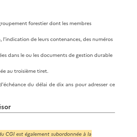
l
p
a
a
p
g
du groupement forestier dont les membres
a
e
g
e
n, l'indication de leurs contenances, des numéros
nnées dans le ou les documents de gestion durable
ée au troisième tiret.
 d'échéance du délai de dix ans pour adresser ce
ésor
3 du CGI est également subordonnée à la