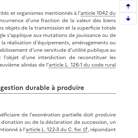
R
ivités et organismes mentionnés à l'
article 1042 du
e
oncurrence d'une fraction de la valeur des biens
D
m
 objets de la transmission et la superficie totale
e
o
ègle s'applique aux mutations de jouissance ou de
s
n
de la réalisation d'équipements, aménagements ou
c
t
tablissement d'une servitude d'utilité publique au
e
e
t l'objet d'une interdiction de reconstituer les
n
r
uvième alinéas de l'
article L. 126-1 du code rural
d
e
r
n
e
h
gestion durable à produire
e
a
n
u
b
t
a
d
ficiaire de l'exonération partielle doit produire
s
e
e donation ou de la déclaration de succession, un
d
l
tionné à l'
article L. 122-3 du C. for.
, répondant
e
a