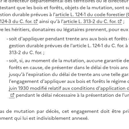
r le directeur départemental des territoires ou le directeur
testant que les bois et forêts, objets de la mutation, sont
stion durable prévues à l'
article L. 124-1 du code forestier (C
 124-3 du C. for.
ainsi qu'à l'
article L. 313-2 du C. for.
;
e les héritiers, donataires ou légataires prennent, pour eux
soit d'appliquer pendant trente ans aux bois et forêts 
gestion durable prévues de l'article L. 124-1 du C. for. à l'
313-2 du C. for. ;
soit, si, au moment de la mutation, aucune garantie de
forêts en cause, de présenter dans le délai de trois a
jusqu'à l'expiration du délai de trente ans une telle gar
l'engagement d'appliquer aux bois et forêts le régime
juin 1930 modifié relatif aux conditions d'application de
pendant le délai nécessaire à la présentation de l'u
as de mutation par décès, cet engagement doit être pri
ment qui lui est indivisiblement annexé.