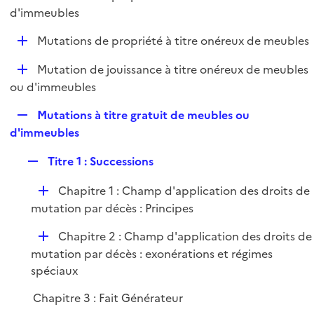
i
é
d'immeubles
l
e
p
i
r
D
Mutations de propriété à titre onéreux de meubles
l
e
é
i
r
D
Mutation de jouissance à titre onéreux de meubles
p
e
é
ou d'immeubles
l
r
p
i
R
Mutations à titre gratuit de meubles ou
l
e
e
d'immeubles
i
r
p
e
R
Titre 1 : Successions
l
r
e
i
D
Chapitre 1 : Champ d'application des droits de
p
e
é
mutation par décès : Principes
l
r
p
i
D
Chapitre 2 : Champ d'application des droits de
l
e
é
mutation par décès : exonérations et régimes
i
r
p
spéciaux
e
l
r
Chapitre 3 : Fait Générateur
i