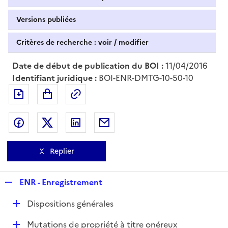
Versions publiées
Critères de recherche : voir / modifier
Date de début de publication du BOI :
11/04/2016
Identifiant juridique :
BOI-ENR-DMTG-10-50-10
Exporter le document au format pdf
Permalien : adresse web de ce doc
Partager sur Facebook
Partager sur Twitter
Partager sur LinkedIn
Partager par messagerie
Replier
R
ENR - Enregistrement
e
D
Dispositions générales
p
é
l
D
Mutations de propriété à titre onéreux
p