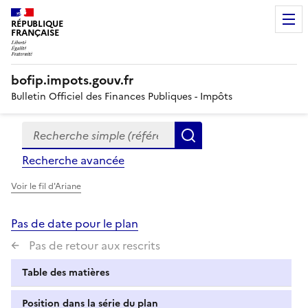
RÉPUBLIQUE
FRANÇAISE
bofip.impots.gouv.fr
Bulletin Officiel des Finances Publiques - Impôts
Recherche simple (références, mots clés, partie du titre
Formulaire
Rechercher
de
Recherche avancée
recherche
Voir le fil d'Ariane
Pas de date pour le plan
Pas de retour aux rescrits
Table des matières
Position dans la série du plan