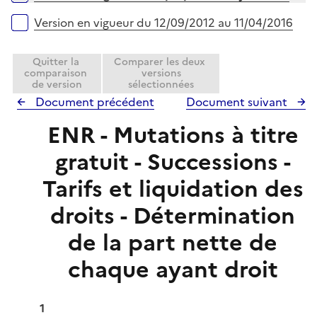
e
l
r
Version en vigueur du 12/09/2012 au 11/04/2016
i
e
Quitter la
Comparer les deux
r
comparaison
versions
de version
sélectionnées
Document précédent
Document suivant
ENR - Mutations à titre
gratuit - Successions -
Tarifs et liquidation des
droits - Détermination
de la part nette de
chaque ayant droit
1