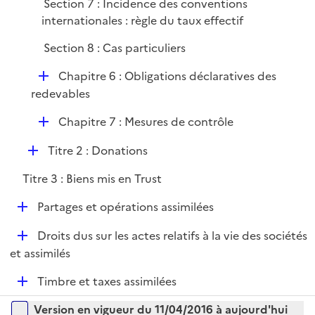
Section 7 : Incidence des conventions
internationales : règle du taux effectif
Section 8 : Cas particuliers
D
Chapitre 6 : Obligations déclaratives des
é
redevables
p
D
Chapitre 7 : Mesures de contrôle
l
é
i
D
Titre 2 : Donations
p
e
é
l
r
Titre 3 : Biens mis en Trust
p
i
l
e
D
Partages et opérations assimilées
i
r
é
e
D
Droits dus sur les actes relatifs à la vie des sociétés
p
r
é
et assimilés
l
p
i
D
Timbre et taxes assimilées
l
e
é
i
r
Versions sur la période
Version en vigueur du 11/04/2016 à aujourd'hui
p