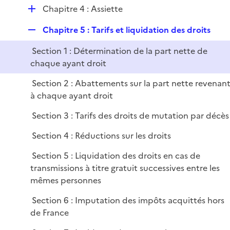
e
D
Chapitre 4 : Assiette
r
é
R
Chapitre 5 : Tarifs et liquidation des droits
p
e
l
Section 1 : Détermination de la part nette de
p
i
chaque ayant droit
l
e
i
r
Section 2 : Abattements sur la part nette revenan
e
à chaque ayant droit
r
Section 3 : Tarifs des droits de mutation par décès
Section 4 : Réductions sur les droits
Section 5 : Liquidation des droits en cas de
transmissions à titre gratuit successives entre les
mêmes personnes
Section 6 : Imputation des impôts acquittés hors
de France