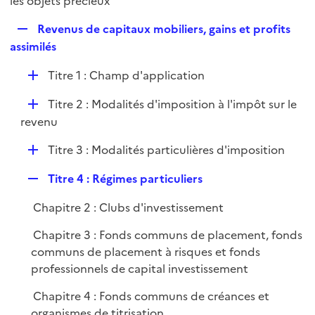
les objets précieux
l
p
i
R
Revenus de capitaux mobiliers, gains et profits
l
e
e
assimilés
i
r
p
e
D
Titre 1 : Champ d'application
l
r
é
i
D
Titre 2 : Modalités d'imposition à l'impôt sur le
p
e
é
revenu
l
r
p
i
D
Titre 3 : Modalités particulières d'imposition
l
e
é
i
r
R
Titre 4 : Régimes particuliers
p
e
e
l
r
Chapitre 2 : Clubs d'investissement
p
i
l
e
Chapitre 3 : Fonds communs de placement, fonds
i
r
communs de placement à risques et fonds
e
professionnels de capital investissement
r
Chapitre 4 : Fonds communs de créances et
organismes de titrisation