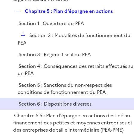
R
Chapitre 5 : Plan d'épargne en actions
e
Section 1 : Ouverture du PEA
p
l
D
Section 2 : Modalités de fonctionnement du
i
é
PEA
e
p
r
Section 3 : Régime fiscal du PEA
l
i
Section 4 : Conséquences des retraits effectués su
e
un PEA
r
Section 5 : Sanctions du non-respect des
conditions de fonctionnement du PEA
Section 6 : Dispositions diverses
Chapitre 5.5 : Plan d'épargne en actions destiné au
financement des petites et moyennes entreprises et
des entreprises de taille intermédiaire (PEA-PME)