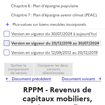
Chapitre 6 : Plan d'épargne populaire
Chapitre 7 : Plan d’épargne avenir climat (PEAC)
D
Plus-values sur biens meubles incorporels
é
Versions sur la période
Version en vigueur du 30/07/2024 à aujourd'hui
p
l
Version en vigueur du 20/12/2019 au 30/07/2024
i
e
Version en vigueur du 12/09/2012 au 20/12/2019
r
Quitter la
Comparer les deux
comparaison
versions
de version
sélectionnées
Document précédent
Document suivant
RPPM - Revenus de
capitaux mobiliers,