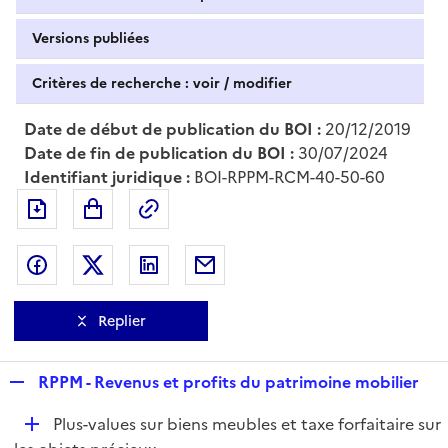
Versions publiées
Critères de recherche : voir / modifier
Date de début de publication du BOI :
20/12/2019
Date de fin de publication du BOI :
30/07/2024
Identifiant juridique :
BOI-RPPM-RCM-40-50-60
Exporter le document au format pdf
Permalien : adresse web de ce doc
Partager sur Facebook
Partager sur Twitter
Partager sur LinkedIn
Partager par messagerie
Replier
R
RPPM - Revenus et profits du patrimoine mobilier
e
D
Plus-values sur biens meubles et taxe forfaitaire sur
p
é