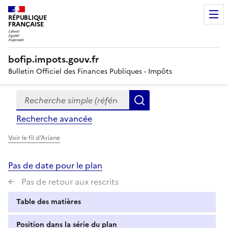
RÉPUBLIQUE
FRANÇAISE
bofip.impots.gouv.fr
Bulletin Officiel des Finances Publiques - Impôts
Recherche simple (références, mots clés, partie du titre
Formulaire
Rechercher
de
Recherche avancée
recherche
Voir le fil d'Ariane
Pas de date pour le plan
Pas de retour aux rescrits
Table des matières
Position dans la série du plan