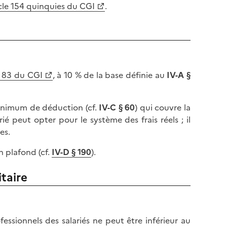
l
icle 154 quinquies du CGI
.
p
a
a
p
g
a
e
g
e
e 83 du CGI
, à 10 % de la base définie au
IV-A §
 minimum de déduction (cf.
IV-C
§ 60
) qui couvre la
rié peut opter pour le système des frais réels ; il
es.
n plafond (cf.
IV-D § 190
).
taire
essionnels des salariés ne peut être inférieur au