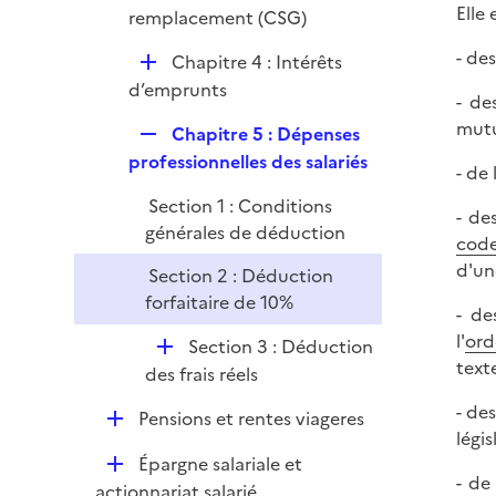
Elle 
remplacement (CSG)
- de
D
Chapitre 4 : Intérêts
é
d’emprunts
- de
p
mutu
R
Chapitre 5 : Dépenses
l
e
professionnelles des salariés
i
- de
p
e
Section 1 : Conditions
l
- de
r
générales de déduction
i
code
e
d'un
Section 2 : Déduction
r
forfaitaire de 10%
- de
l'
ord
D
Section 3 : Déduction
text
é
des frais réels
p
- de
D
Pensions et rentes viageres
l
légis
é
i
D
Épargne salariale et
p
e
- de
é
actionnariat salarié