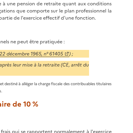
ble à une pension de retraite quant aux conditions
igations que comporte sur le plan professionnel la
rtie de l'exercice effectif d'une fonction.
nels ne peut être pratiquée :
 22 décembre 1965, n° 61405
) ;
après leur mise à la retraite (CE, arrêt du
et destiné à alléger la charge fiscale des contribuables titulaires
s.
aire de 10 %
 frais qui se rapportent normalement à l'exercice