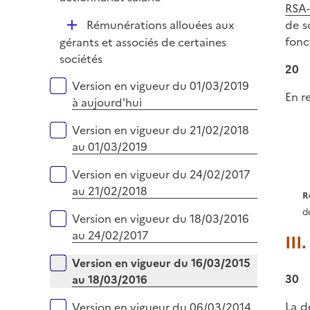
l
r
RSA-
p
i
D
Rémunérations allouées aux
de s
l
e
é
fonc
gérants et associés de certaines
i
r
p
sociétés
e
20
l
r
Versions sur la période
Version en vigueur du 01/03/2019
i
En r
à aujourd'hui
e
r
Version en vigueur du 21/02/2018
au 01/03/2019
Version en vigueur du 24/02/2017
au 21/02/2018
R
d
Version en vigueur du 18/03/2016
au 24/02/2017
III
Version en vigueur du 16/03/2015
30
au 18/03/2016
La d
Version en vigueur du 06/03/2014