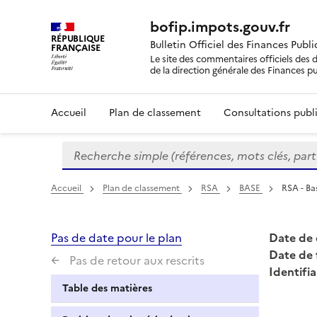
bofip.impots.gouv.fr
RÉPUBLIQUE
Bulletin Officiel des Finances Publ
FRANÇAISE
Le site des commentaires officiels des d
de la direction générale des Finances p
Accueil
Plan de classement
Consultations publi
Recherche simple (références, mots clés, partie 
Formulaire
de
recherche
Accueil
Plan de classement
RSA
BASE
RSA - Ba
Pas de date pour le plan
Date de 
Date de 
Pas de retour aux rescrits
Identifia
Table des matières