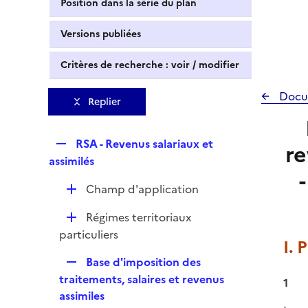
Position dans la série du plan
Versions publiées
Critères de recherche : voir / modifier
Docu
Replier
R
RSA - Revenus salariaux et
re
e
assimilés
p
D
Champ d'application
l
é
i
D
Régimes territoriaux
p
e
é
particuliers
l
r
I. 
p
i
R
Base d'imposition des
l
e
e
traitements, salaires et revenus
i
1
r
p
assimiles
e