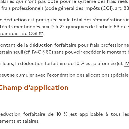
salariés qui n'ont pas opté pour le système des frais réel
 frais professionnels (
code général des impôts (CGI), art. 83,
e déduction est pratiquée sur le total des rémunérations 
ntérêts mentionnés aux 1° à 2° quinquies de l'article 83 du C
quinquies du CGI
.
ontant de la déduction forfaitaire pour frais professionnel
rtain seuil (cf.
IV-C § 60
) sans pouvoir excéder le montant b
illeurs, la déduction forfaitaire de 10 % est plafonnée (cf.
IV
 peut se cumuler avec l'exonération des allocations spéciale
 Champ d'application
éduction forfaitaire de 10 % est applicable à tous les 
tements et salaires.