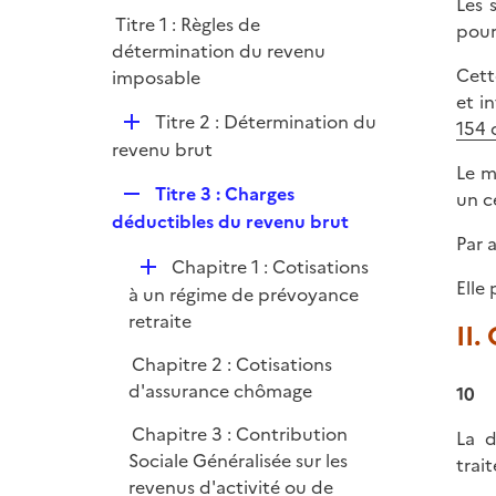
l
Les 
r
Titre 1 : Règles de
i
pour
détermination du revenu
e
Cett
imposable
r
et i
D
Titre 2 : Détermination du
154 
é
revenu brut
Le m
p
R
Titre 3 : Charges
un ce
l
e
déductibles du revenu brut
i
Par a
p
e
D
Chapitre 1 : Cotisations
l
r
Elle
é
à un régime de prévoyance
i
p
retraite
e
II.
l
r
Chapitre 2 : Cotisations
i
d'assurance chômage
10
e
r
Chapitre 3 : Contribution
La d
Sociale Généralisée sur les
trai
revenus d'activité ou de