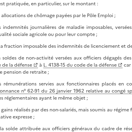
est pratiquée, en particulier, sur le montant :
s allocations de chômage payées par le Pôle Emploi ;
s indemnités journalières de maladie imposables, versées
alité sociale agricole ou pour leur compte ;
 la fraction imposable des indemnités de licenciement et de 
s soldes de non-activité versées aux officiers dégagés de
 de la défense
à
L. 4138-15 du code de la défense
car 
e pension de retraite ;
s rémunérations servies aux fonctionnaires placés en 
onnance n° 62-91 du 26 janvier 1962 relative au congé sp
es réglementaires ayant le même objet ;
s gains réalisés par des non-salariés, mais soumis au régime 
lative expresse ;
 la solde attribuée aux officiers généraux du cadre de rés