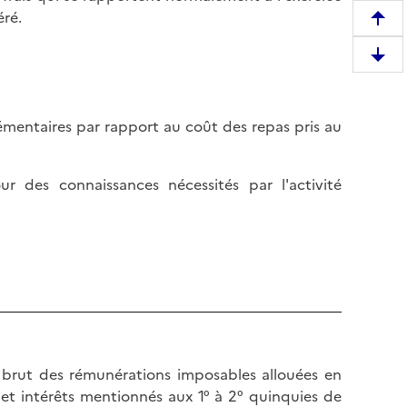
éré.
R
e
D
m
e
o
s
n
plémentaires par rapport au coût des repas pris au
c
t
e
e
n
r
r des connaissances nécessités par l'activité
d
e
r
n
e
h
e
a
n
u
b
t
a
d
s
e
d
t brut des rémunérations imposables allouées en
l
e
 et intérêts mentionnés aux 1° à 2° quinquies de
a