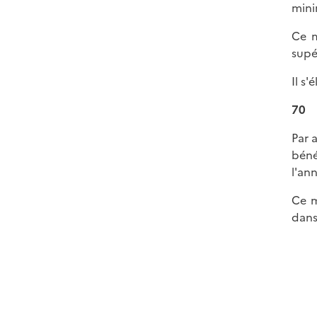
mini
Ce m
supé
Il s
70
Par 
béné
l'an
Ce m
dans