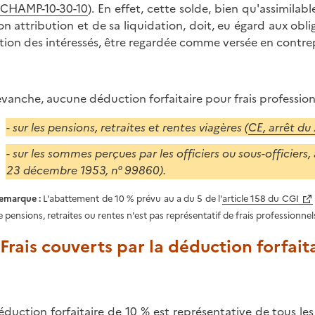
CHAMP-10-30-10
). En effet, cette solde, bien qu'assimila
on attribution et de sa liquidation, doit, eu égard aux obl
tion des intéressés, être regardée comme versée en contrepa
evanche, aucune déduction forfaitaire pour frais profession
- sur les pensions, retraites et rentes viagères (
CE, arrêt du
- sur les sommes perçues par les officiers ou sous-officiers, 
23 décembre 1953, n° 99860).
emarque :
L'abattement de 10 % prévu au a du 5 de l'
article 158 du CGI
e pensions, retraites ou rentes n'est pas représentatif de frais professionnel
. Frais couverts par la déduction forfait
éduction forfaitaire de 10 % est représentative de tous les