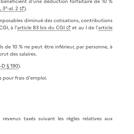
s bénéficient d'une déduction forfaitaire de 10 %
 3°-al. 2
).
imposables diminué des cotisations, contributions
GI, à l'
article 83 bis du CGI
et au I de l'
article
s de 10 % ne peut être inférieur, par personne, à
rut des salaires.
-D § 190
).
s pour frais d'emploi.
revenus taxés suivant les règles relatives aux