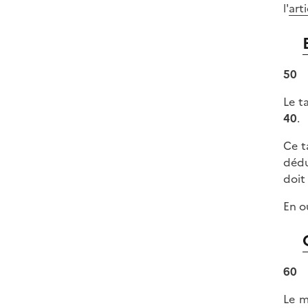
l'
art
50
Le ta
40
.
Ce t
dédu
doit
En o
60
Le m