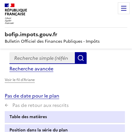
RÉPUBLIQUE
FRANÇAISE
bofip.impots.gouv.fr
Bulletin Officiel des Finances Publiques - Impôts
Recherche simple (références, mots clés, partie du titre
Formulaire
Rechercher
de
Recherche avancée
recherche
Voir le fil d'Ariane
Pas de date pour le plan
Pas de retour aux rescrits
Table des matières
Position dans la série du plan