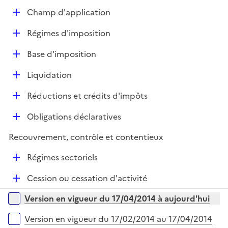
e
D
Champ d'application
p
é
l
D
Régimes d'imposition
p
i
é
l
e
D
Base d'imposition
p
i
r
é
l
e
D
Liquidation
p
i
r
é
l
e
D
Réductions et crédits d'impôts
p
i
r
é
l
e
D
Obligations déclaratives
p
i
r
é
l
e
Recouvrement, contrôle et contentieux
p
i
r
l
e
D
Régimes sectoriels
i
r
é
e
D
Cession ou cessation d'activité
p
r
é
l
Versions sur la période
Version en vigueur du 17/04/2014 à aujourd'hui
p
i
l
e
Version en vigueur du 17/02/2014 au 17/04/2014
i