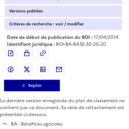
Versions publiées
Critères de recherche : voir / modifier
Date de début de publication du BOI :
17/04/2014
Identifiant juridique :
BOI-BA-BASE-30-20-20
Exporter le document au format pdf
Permalien : adresse web de ce doc
Partager sur Facebook
Partager sur Twitter
Partager sur LinkedIn
Partager par messagerie
Replier
La dernière version enregistrée du plan de classement ne
contient pas ce document. Sa série de rattachement est
présentée ci-dessous.
R
BA - Bénéfices agricoles