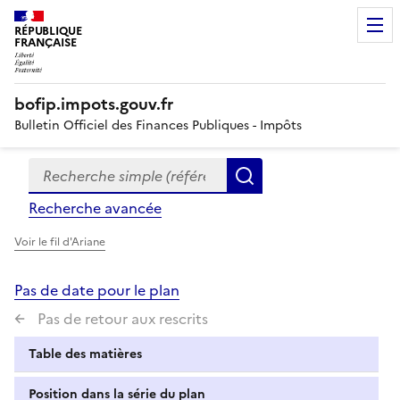
RÉPUBLIQUE
FRANÇAISE
bofip.impots.gouv.fr
Bulletin Officiel des Finances Publiques - Impôts
Recherche simple (références, mots clés, partie du titre
Formulaire
Rechercher
de
Recherche avancée
recherche
Voir le fil d'Ariane
Pas de date pour le plan
Pas de retour aux rescrits
Table des matières
Position dans la série du plan