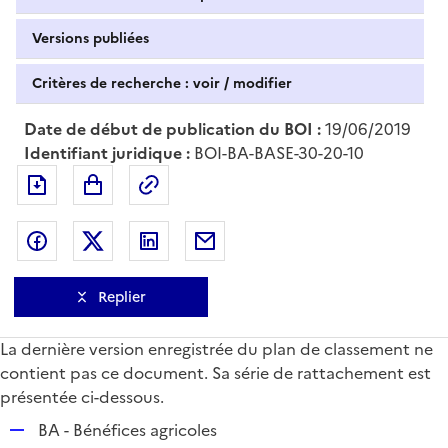
Versions publiées
Critères de recherche : voir / modifier
Date de début de publication du BOI :
19/06/2019
Identifiant juridique :
BOI-BA-BASE-30-20-10
Exporter le document au format pdf
Permalien : adresse web de ce doc
Partager sur Facebook
Partager sur Twitter
Partager sur LinkedIn
Partager par messagerie
Replier
La dernière version enregistrée du plan de classement ne
contient pas ce document. Sa série de rattachement est
présentée ci-dessous.
R
BA - Bénéfices agricoles