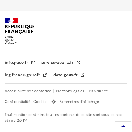
RÉPUBLIQUE
FRANÇAISE
info.gouv.fr
service-public.fr
legifrance.gouv.fr
data.gouv.fr
Accessibilité non conforme
Mentions légales
Plan du site
Confidentialité - Cookies
Paramètres d'affichage
Sauf mention contraire, tous les contenus de ce site sont sous
licence
etalab-2.0
R