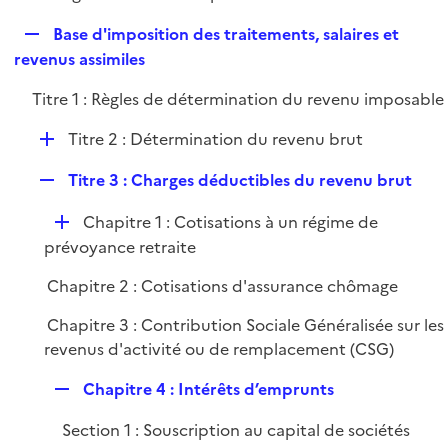
i
é
l
e
R
Base d'imposition des traitements, salaires et
p
i
r
e
revenus assimiles
l
e
p
i
r
Titre 1 : Règles de détermination du revenu imposable
l
e
i
r
D
Titre 2 : Détermination du revenu brut
e
é
r
R
Titre 3 : Charges déductibles du revenu brut
p
e
l
D
Chapitre 1 : Cotisations à un régime de
p
i
é
prévoyance retraite
l
e
p
i
r
Chapitre 2 : Cotisations d'assurance chômage
l
e
i
r
Chapitre 3 : Contribution Sociale Généralisée sur les
e
revenus d'activité ou de remplacement (CSG)
r
R
Chapitre 4 : Intérêts d’emprunts
e
Section 1 : Souscription au capital de sociétés
p