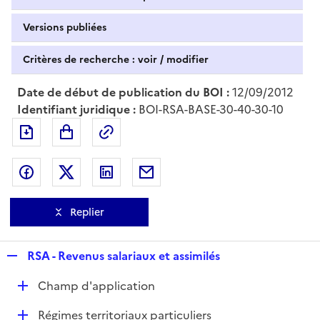
Versions publiées
Critères de recherche : voir / modifier
Date de début de publication du BOI :
12/09/2012
Identifiant juridique :
BOI-RSA-BASE-30-40-30-10
Exporter le document au format pdf
Permalien : adresse web de ce doc
Partager sur Facebook
Partager sur Twitter
Partager sur LinkedIn
Partager par messagerie
Replier
R
RSA - Revenus salariaux et assimilés
e
D
Champ d'application
p
é
l
D
Régimes territoriaux particuliers
p