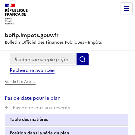
RÉPUBLIQUE
FRANÇAISE
bofip.impots.gouv.fr
Bulletin Officiel des Finances Publiques - Impôts
Recherche simple (références, mots clés, partie du titre
Formulaire
Rechercher
de
Recherche avancée
recherche
Voir le fil d'Ariane
Pas de date pour le plan
Pas de retour aux rescrits
Table des matières
Position dans la série du plan