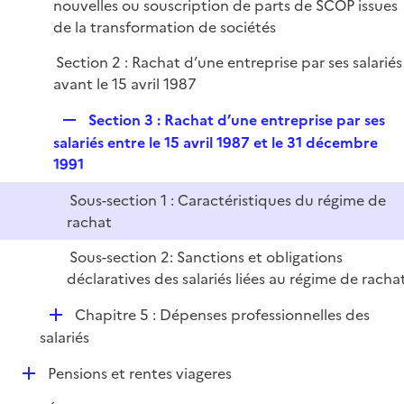
nouvelles ou souscription de parts de SCOP issues
l
de la transformation de sociétés
i
e
Section 2 : Rachat d’une entreprise par ses salariés
r
avant le 15 avril 1987
R
Section 3 : Rachat d’une entreprise par ses
e
salariés entre le 15 avril 1987 et le 31 décembre
p
1991
l
Sous-section 1 : Caractéristiques du régime de
i
rachat
e
r
Sous-section 2: Sanctions et obligations
déclaratives des salariés liées au régime de racha
D
Chapitre 5 : Dépenses professionnelles des
é
salariés
p
D
Pensions et rentes viageres
l
é
i