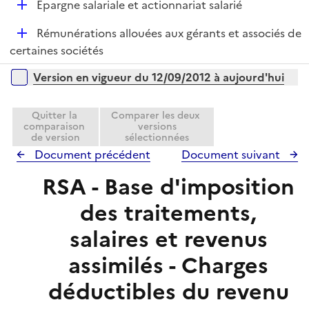
D
Épargne salariale et actionnariat salarié
p
e
é
l
r
D
Rémunérations allouées aux gérants et associés de
p
i
é
certaines sociétés
l
e
p
i
r
Versions sur la période
Version en vigueur du 12/09/2012 à aujourd'hui
l
e
i
r
e
Quitter la
Comparer les deux
comparaison
versions
r
de version
sélectionnées
Document précédent
Document suivant
RSA - Base d'imposition
des traitements,
salaires et revenus
assimilés - Charges
déductibles du revenu