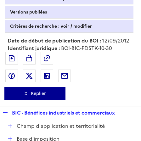
Versions publiées
Critères de recherche : voir / modifier
Date de début de publication du BOI :
12/09/2012
Identifiant juridique :
BOI-BIC-PDSTK-10-30
Exporter le document au format pdf
Permalien : adresse web de ce doc
Partager sur Facebook
Partager sur Twitter
Partager sur LinkedIn
Partager par messagerie
Replier
R
BIC - Bénéfices industriels et commerciaux
e
D
Champ d'application et territorialité
p
é
l
D
Base d'imposition
p