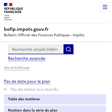
RÉPUBLIQUE
FRANÇAISE
bofip.impots.gouv.fr
Bulletin Officiel des Finances Publiques - Impôts
Recherche simple (références, mots clés, partie du titre
Formulaire
Rechercher
de
Recherche avancée
recherche
Voir le fil d'Ariane
Pas de date pour le plan
Pas de retour aux rescrits
Table des matières
Position dans la série du plan