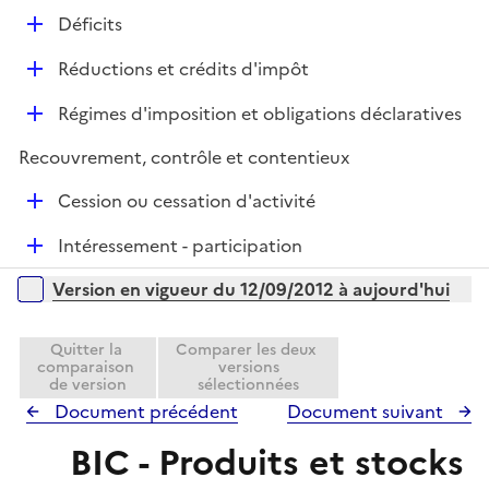
r
é
l
e
D
Déficits
p
i
r
é
l
e
D
Réductions et crédits d'impôt
p
i
r
é
l
e
D
Régimes d'imposition et obligations déclaratives
p
i
r
é
l
e
Recouvrement, contrôle et contentieux
p
i
r
l
e
D
Cession ou cessation d'activité
i
r
é
e
D
Intéressement - participation
p
r
é
l
Versions sur la période
Version en vigueur du 12/09/2012 à aujourd'hui
p
i
l
e
i
Quitter la
Comparer les deux
r
comparaison
versions
e
de version
sélectionnées
r
Document précédent
Document suivant
BIC - Produits et stocks