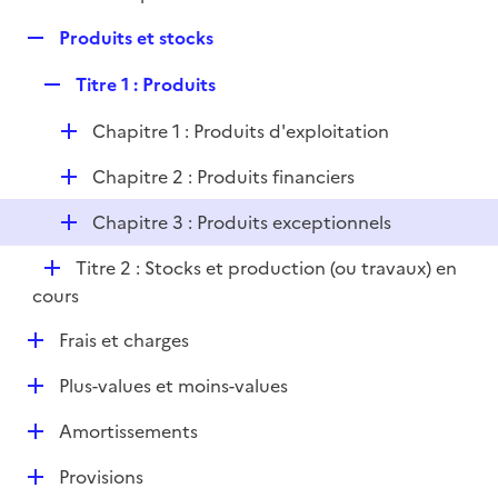
i
é
l
e
R
Produits et stocks
p
i
r
e
l
e
R
Titre 1 : Produits
p
i
r
e
l
e
D
Chapitre 1 : Produits d'exploitation
p
i
r
é
l
e
D
Chapitre 2 : Produits financiers
p
i
r
é
l
e
D
Chapitre 3 : Produits exceptionnels
p
i
r
é
l
e
D
Titre 2 : Stocks et production (ou travaux) en
p
i
r
é
cours
l
e
p
i
r
D
Frais et charges
l
e
é
i
r
D
Plus-values et moins-values
p
e
é
l
r
D
Amortissements
p
i
é
l
e
D
Provisions
p
i