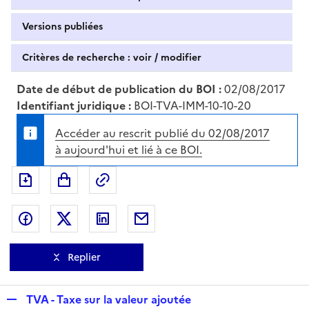
Versions publiées
Critères de recherche : voir / modifier
Date de début de publication du BOI :
02/08/2017
Identifiant juridique :
BOI-TVA-IMM-10-10-20
Accéder au rescrit publié du 02/08/2017
à aujourd'hui et lié à ce BOI.
Exporter le document au format pdf
Permalien : adresse web de ce doc
Partager sur Facebook
Partager sur Twitter
Partager sur LinkedIn
Partager par messagerie
Replier
R
TVA - Taxe sur la valeur ajoutée