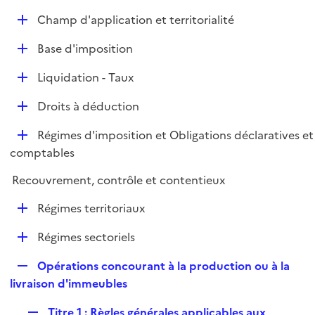
e
D
Champ d'application et territorialité
p
é
l
D
Base d'imposition
p
i
é
l
e
D
Liquidation - Taux
p
i
r
é
l
e
D
Droits à déduction
p
i
r
é
l
e
D
Régimes d'imposition et Obligations déclaratives et
p
i
r
é
comptables
l
e
p
i
r
Recouvrement, contrôle et contentieux
l
e
i
r
D
Régimes territoriaux
e
é
r
D
Régimes sectoriels
p
é
l
R
Opérations concourant à la production ou à la
p
i
e
livraison d'immeubles
l
e
p
i
r
R
Titre 1 : Règles générales applicables aux