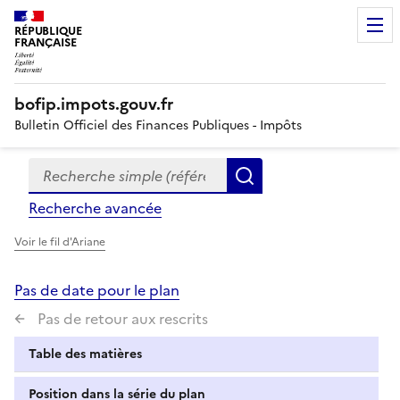
RÉPUBLIQUE
FRANÇAISE
bofip.impots.gouv.fr
Bulletin Officiel des Finances Publiques - Impôts
Recherche simple (références, mots clés, partie du titre
Formulaire
Rechercher
de
Recherche avancée
recherche
Voir le fil d'Ariane
Pas de date pour le plan
Pas de retour aux rescrits
Table des matières
Position dans la série du plan