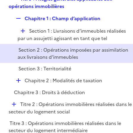
l
e
e
opérations immobilières
i
r
p
e
R
Chapitre 1 : Champ d’application
l
r
e
i
D
Section 1 : Livraisons d’immeubles réalisées
p
e
é
par un assujetti agissant en tant que tel
l
r
p
i
Section 2 : Opérations imposées par assimilation
l
e
aux livraisons d’immeubles
i
r
e
Section 3 : Territorialité
r
D
Chapitre 2 : Modalités de taxation
é
Chapitre 3 : Droits à déduction
p
l
D
Titre 2 : Opérations immobilières réalisées dans le
i
é
secteur du logement social
e
p
r
Titre 3 : Opérations immobilières réalisées dans le
l
secteur du logement intermédiaire
i