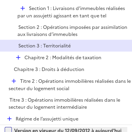
e
i
D
Section 1 : Livraisons d’immeubles réalisées
p
e
é
par un assujetti agissant en tant que tel
l
r
p
i
Section 2 : Opérations imposées par assimilation
l
e
aux livraisons d’immeubles
i
r
e
Section 3 : Territorialité
r
D
Chapitre 2 : Modalités de taxation
é
Chapitre 3 : Droits à déduction
p
l
D
Titre 2 : Opérations immobilières réalisées dans le
i
é
secteur du logement social
e
p
r
Titre 3 : Opérations immobilières réalisées dans le
l
secteur du logement intermédiaire
i
e
D
Régime de l’assujetti unique
r
é
Versions sur la période
Version en vigueur du 12/09/2012 à aujourd'hui