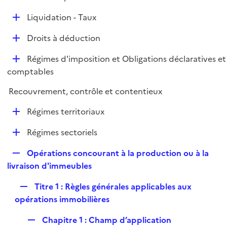
i
é
l
e
D
Liquidation - Taux
p
i
r
é
l
e
D
Droits à déduction
p
i
r
é
l
e
D
Régimes d'imposition et Obligations déclaratives et
p
i
r
é
comptables
l
e
p
i
r
Recouvrement, contrôle et contentieux
l
e
i
r
D
Régimes territoriaux
e
é
r
D
Régimes sectoriels
p
é
l
R
Opérations concourant à la production ou à la
p
i
e
livraison d'immeubles
l
e
p
i
r
R
Titre 1 : Règles générales applicables aux
l
e
e
opérations immobilières
i
r
p
e
R
Chapitre 1 : Champ d’application
l
r