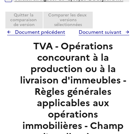
p
l
i
Quitter la
Comparer les deux
comparaison
versions
e
de version
sélectionnées
r
Document précédent
Document suivant
TVA - Opérations
concourant à la
production ou à la
livraison d'immeubles -
Règles générales
applicables aux
opérations
immobilières - Champ