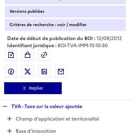
Versions publiées
Critères de recherche : voir / modifier
Date de début de publication du BOI :
12/09/2012
Identifiant juridique :
BOI-TVA-IMM-10-10-30
Exporter le document au format pdf
Permalien : adresse web de ce doc
Partager sur Facebook
Partager sur Twitter
Partager sur LinkedIn
Partager par messagerie
Replier
R
TVA - Taxe sur la valeur ajoutée
e
D
Champ d'application et territorialité
p
é
l
D
Base d'imposition
p