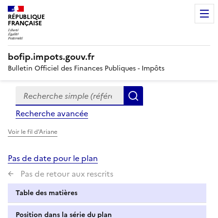
RÉPUBLIQUE
FRANÇAISE
bofip.impots.gouv.fr
Bulletin Officiel des Finances Publiques - Impôts
Recherche simple (références, mots clés, partie du titre
Formulaire
Rechercher
de
Recherche avancée
recherche
Voir le fil d'Ariane
Pas de date pour le plan
Pas de retour aux rescrits
Table des matières
Position dans la série du plan