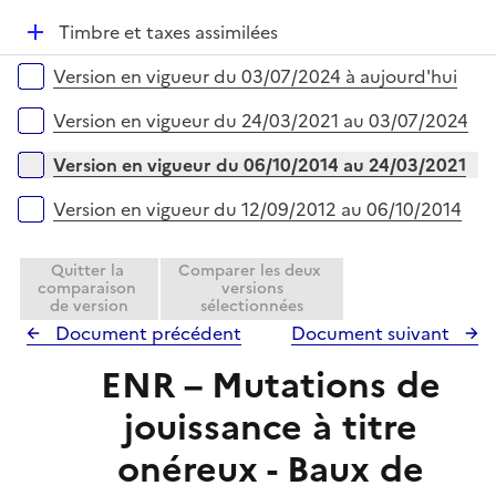
r
p
i
D
Timbre et taxes assimilées
l
e
é
i
r
Versions sur la période
Version en vigueur du 03/07/2024 à aujourd'hui
p
e
l
r
Version en vigueur du 24/03/2021 au 03/07/2024
i
e
Version en vigueur du 06/10/2014 au 24/03/2021
r
Version en vigueur du 12/09/2012 au 06/10/2014
Quitter la
Comparer les deux
comparaison
versions
de version
sélectionnées
Document précédent
Document suivant
ENR – Mutations de
jouissance à titre
onéreux - Baux de