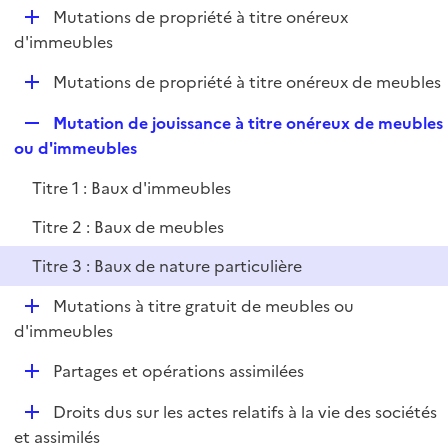
l
D
Mutations de propriété à titre onéreux
p
i
é
d'immeubles
l
e
p
i
r
D
Mutations de propriété à titre onéreux de meubles
l
e
é
i
r
R
Mutation de jouissance à titre onéreux de meubles
p
e
e
ou d'immeubles
l
r
p
i
Titre 1 : Baux d'immeubles
l
e
i
r
Titre 2 : Baux de meubles
e
Titre 3 : Baux de nature particulière
r
D
Mutations à titre gratuit de meubles ou
é
d'immeubles
p
D
Partages et opérations assimilées
l
é
i
D
Droits dus sur les actes relatifs à la vie des sociétés
p
e
é
et assimilés
l