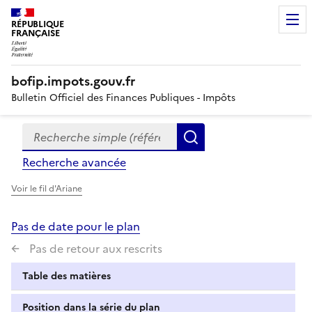
RÉPUBLIQUE
FRANÇAISE
bofip.impots.gouv.fr
Bulletin Officiel des Finances Publiques - Impôts
Recherche simple (références, mots clés, partie du titre
Formulaire
Rechercher
de
Recherche avancée
recherche
Voir le fil d'Ariane
Pas de date pour le plan
Pas de retour aux rescrits
Table des matières
Position dans la série du plan