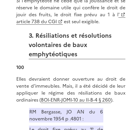
Si l'emphytéote ne cède que la jouissance et se
réserve le domaine utile qui confère le droit de
jouir des fruits, le droit fixe prévu au 1 à l
'
article 738 du CGI
est seul exigible.
3. Résiliations et résolutions
volontaires de baux
emphytéotiques
100
Elles devraient donner ouverture au droit de
vente d'immeubles. Mais, il a été décidé de leur
appliquer le régime des résiliations de baux
ordinaires (
BOI-ENR-JOMI-10 au II-B-4 § 260
).
RM Bergasse, JO AN du 6
novembre 1954 p .4801 :
Le droit fixe prévu au 1° de