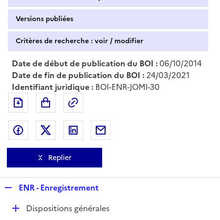
Versions publiées
Critères de recherche : voir / modifier
Date de début de publication du BOI :
06/10/2014
Date de fin de publication du BOI :
24/03/2021
Identifiant juridique :
BOI-ENR-JOMI-30
Exporter le document au format pdf
Permalien : adresse web de ce doc
Partager sur Facebook
Partager sur Twitter
Partager sur LinkedIn
Partager par messagerie
Replier
R
ENR - Enregistrement
e
D
Dispositions générales
p
é