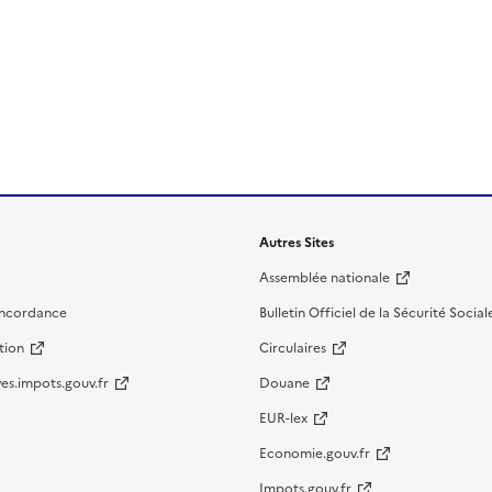
Autres Sites
Assemblée nationale
oncordance
Bulletin Officiel de la Sécurité Social
tion
Circulaires
es.impots.gouv.fr
Douane
EUR-lex
Economie.gouv.fr
Impots.gouv.fr