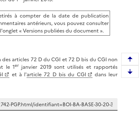
tirés à compter de la date de publication
mentaires antérieurs, vous pouvez consulter
l'onglet « Versions publiées du document ».
n des articles 72 D du CGI et 72 D bis du CGI non
R
er
t le 1
janvier 2019 sont utilisés et rapportés
e
GI
et à l'
article 72 D bis du CGI
dans leur
D
m
e
o
s
n
c
t
e
e
n
r
d
e
r
n
e
h