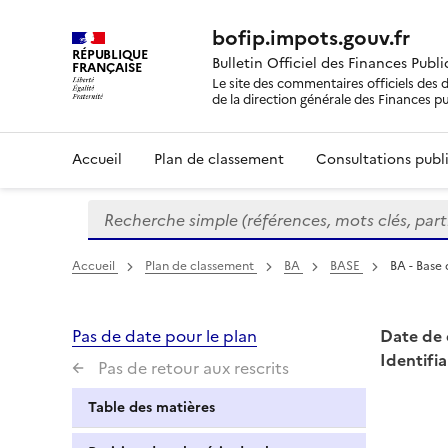
bofip.impots.gouv.fr
RÉPUBLIQUE
Bulletin Officiel des Finances Publ
FRANÇAISE
Le site des commentaires officiels des d
de la direction générale des Finances p
Accueil
Plan de classement
Consultations publi
Recherche simple (références, mots clés, partie 
Formulaire
de
recherche
Accueil
Plan de classement
BA
BASE
BA - Base
Pas de date pour le plan
Date de 
Identifia
Pas de retour aux rescrits
Table des matières