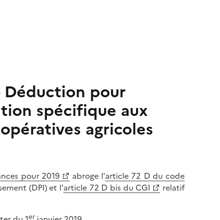
 - Déduction pour
ation spécifique aux
oopératives agricoles
nances pour 2019
abroge l'
article 72 D du code
sement (DPI) et l'
article 72 D bis du CGI
relatif
er
ter du 1
janvier 2019.