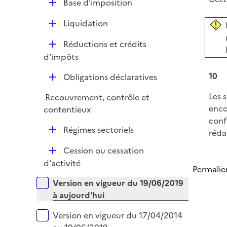
e
D
Base d'imposition
p
i
r
é
l
e
D
Liquidation
p
i
r
é
l
e
D
Réductions et crédits
p
i
r
é
d'impôts
l
e
p
i
r
10
D
Obligations déclaratives
l
e
é
i
r
Les 
Recouvrement, contrôle et
p
e
enco
contentieux
l
r
conf
i
D
Régimes sectoriels
rédac
e
é
r
D
Cession ou cessation
p
é
d'activité
l
Permalie
p
i
Versions sur la période
Version en vigueur du 19/06/2019
l
e
à aujourd'hui
i
r
e
Version en vigueur du 17/04/2014
r