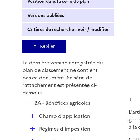
Position dans la série du plan
Versions publiées
Critères de recherche : voir / modifier
Replier
La dernière version enregistrée du
plan de classement ne contient
pas ce document. Sa série de
rattachement est présentée ci-
dessous.
1
R
BA - Bénéfices agricoles
e
L'
art
D
Champ d'application
p
géné
é
l
à la
D
Régimes d'imposition
p
i
é
l
Cett