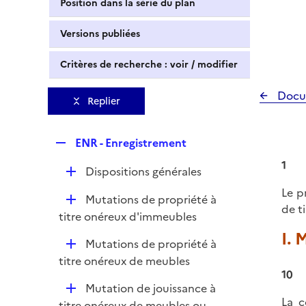
Position dans la série du plan
Versions publiées
Critères de recherche : voir / modifier
Docu
Replier
R
ENR - Enregistrement
e
1
D
Dispositions générales
p
é
l
Le p
D
Mutations de propriété à
p
i
de t
é
titre onéreux d'immeubles
l
e
p
I.
i
r
D
Mutations de propriété à
l
e
é
titre onéreux de meubles
i
r
10
p
e
D
Mutation de jouissance à
l
r
La c
é
titre onéreux de meubles ou