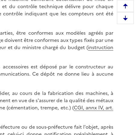
s et du contrôle technique délivre pour chaque
R
e contrôle indiquant que les compteurs ont été
e
D
m
e
o
parties, être conformes aux modèles agréés par
s
n
ge doivent être conformes aux types fixés par une
c
t
rieur et du ministre chargé du budget (
instruction
e
e
n
r
d
ccessoires est déposé par le constructeur au
e
r
ommunications. Ce dépôt ne donne lieu à aucune
n
e
h
e
a
der, au cours de la fabrication des machines, à
n
u
amment en vue de s'assurer de la qualité des métaux
b
t
e (cémentation, trempe, etc.) (
CGI, annx IV, art.
a
d
s
e
d
l
fecture ou de sous-préfecture fait l'objet, après
e
a
ont celui-ci donne notification préalablement à