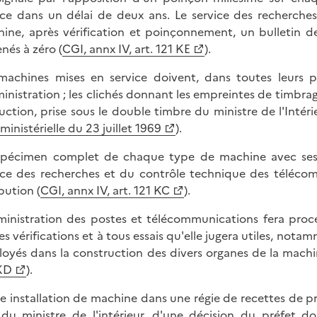
ice dans un délai de deux ans. Le service des recherche
ine, après vérification et poinçonnement, un bulletin d
nés à zéro (
CGI, annx IV, art. 121 KE
).
machines mises en service doivent, dans toutes leurs 
ministration ; les clichés donnant les empreintes de timbra
ruction, prise sous le double timbre du ministre de l'Inté
ministérielle du 23 juillet 1969
).
pécimen complet de chaque type de machine avec ses a
ice des recherches et du contrôle technique des téléc
bution (
CGI, annx IV, art. 121 KC
).
ministration des postes et télécommunications fera procé
es vérifications et à tous essais qu'elle jugera utiles, not
oyés dans la construction des divers organes de la machin
KD
).
e installation de machine dans une régie de recettes de pré
 du ministre de l'intérieur, d'une décision du préfet d