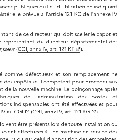
l
p
ances publiques du lieu d'utilisation en indiquant
a
a
istérielle prévue à l'article 121 KC de l'annexe IV
p
g
a
e
g
ntant de ce directeur qui doit sceller le capot et
e
Le représentant du directeur départemental des
isseur (
CGI, annx IV, art. 121 KF
).
nalé comme défectueux et son remplacement ne
ice des impôts seul compétent pour procéder aux
t de la nouvelle machine. Le poinçonnage après
chniques de l'administration des postes et
ations indispensables ont été effectuées et pour
 IV au CGI
(
CGI, annx IV, art. 121 KG
).
oivent être présents lors de toute installation ou
e soient effectuées à une machine en service des
teurs ou sur celui d'apposition des empreintes.