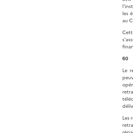
l'in
les 
au C
Cett
s'as
fina
60
Le r
peuv
opér
ret
télé
déliv
Les 
retr
répa