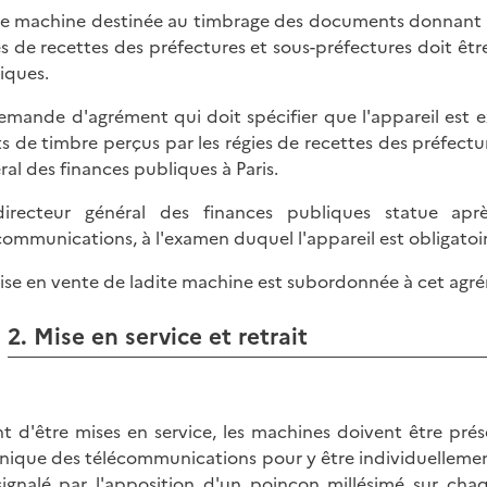
e machine destinée au timbrage des documents donnant lie
es de recettes des préfectures et sous-préfectures doit êtr
iques.
emande d'agrément qui doit spécifier que l'appareil est
ts de timbre perçus par les régies de recettes des préfectu
ral des finances publiques à Paris.
irecteur général des finances publiques statue apr
communications, à l'examen duquel l'appareil est obligato
ise en vente de ladite machine est subordonnée à cet agré
2. Mise en service et retrait
t d'être mises en service, les machines doivent être pré
nique des télécommunications pour y être individuellemen
signalé par l'apposition d'un poinçon millésimé sur ch