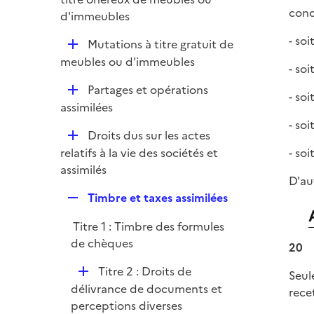
i
cond
p
d'immeubles
e
l
r
- so
D
Mutations à titre gratuit de
i
é
meubles ou d'immeubles
e
- so
p
r
D
Partages et opérations
l
- so
é
assimilées
i
p
- soi
e
D
Droits dus sur les actes
l
r
é
relatifs à la vie des sociétés et
- so
i
p
assimilés
e
D'au
l
r
R
Timbre et taxes assimilées
i
e
e
Titre 1 : Timbre des formules
p
r
de chèques
l
20
i
D
Titre 2 : Droits de
Seul
e
é
délivrance de documents et
rece
r
p
perceptions diverses