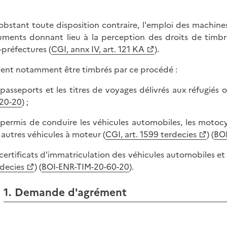
bstant toute disposition contraire, l'emploi des machines
ments donnant lieu à la perception des droits de timbre
-préfectures (
CGI, annx IV, art. 121 KA
).
ent notamment être timbrés par ce procédé :
s passeports et les titres de voyages délivrés aux réfugiés 
20-20
) ;
s permis de conduire les véhicules automobiles, les motoc
 autres véhicules à moteur (
CGI, art. 1599 terdecies
) (
BOI
s certificats d'immatriculation des véhicules automobiles et
decies
) (
BOI-ENR-TIM-20-60-20
).
1. Demande d'agrément