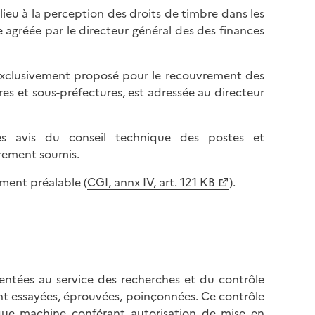
u à la perception des droits de timbre dans les
e agréée par le directeur général des des finances
 exclusivement proposé pour le recouvrement des
res et sous-préfectures, est adressée au directeur
ès avis du conseil technique des postes et
irement soumis.
ment préalable (
CGI, annx IV, art. 121 KB
).
sentées au service des recherches et du contrôle
t essayées, éprouvées, poinçonnées. Ce contrôle
aque machine conférant autorisation de mise en