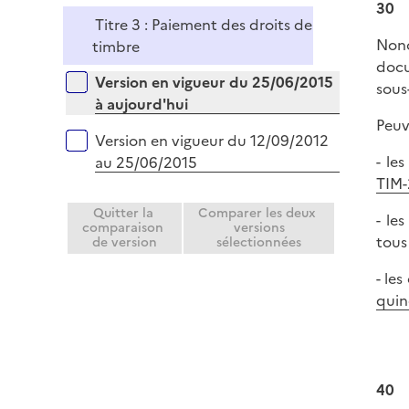
30
l
Titre 3 : Paiement des droits de
i
Nono
timbre
e
docu
r
Versions sur la période
Version en vigueur du 25/06/2015
sous
à aujourd'hui
Peuv
Version en vigueur du 12/09/2012
- le
au 25/06/2015
TIM-
Quitter la
Comparer les deux
- le
comparaison
versions
tous
de version
sélectionnées
- le
quin
40