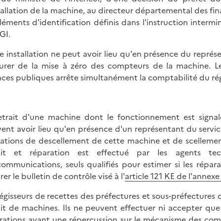
stallation de la machine, au directeur départemental des fin
éléments d'identification définis dans l'instruction intermin
GI.
e installation ne peut avoir lieu qu'en présence du représe
surer de la mise à zéro des compteurs de la machine. 
nces publiques arrête simultanément la comptabilité du rég
etrait d'une machine dont le fonctionnement est sig
ent avoir lieu qu'en présence d'un représentant du serv
ations de descellement de cette machine et de scellemen
rait et réparation est effectué par les agents te
communications, seuls qualifiés pour estimer si les répar
rer le bulletin de contrôle visé à l'
article 121 KE de l'annexe
régisseurs de recettes des préfectures et sous-préfectures d
ait de machines. Ils ne peuvent effectuer ni accepter qu
rations ayant une répercussion sur le mécanisme des comp