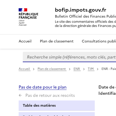
bofip.impots.gouv.fr
RÉPUBLIQUE
Bulletin Officiel des Finances Publ
FRANÇAISE
Le site des commentaires officiels des d
de la direction générale des Finances p
Accueil
Plan de classement
Consultations publi
Recherche simple (références, mots clés, partie 
Formulaire
de
recherche
Accueil
Plan de classement
ENR
TIM
ENR - Pai
Pas de date pour le plan
Date de 
Identifia
Pas de retour aux rescrits
Table des matières