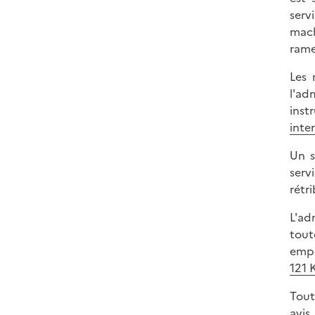
serv
mach
rame
Les 
l'ad
inst
inter
Un s
serv
rétri
L'ad
tout
empl
121 
Tout
avis