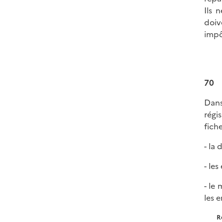
Ils 
doiv
impô
70
Dans
régi
fich
- la 
- le
- le
les 
R