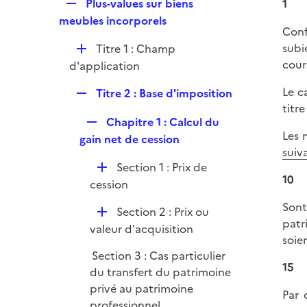
R
Plus-values sur biens
1
i
e
meubles incorporels
e
Conf
p
r
subi
D
Titre 1 : Champ
l
cour
é
d'application
i
p
e
Le c
R
Titre 2 : Base d'imposition
l
r
titr
e
i
R
Chapitre 1 : Calcul du
p
e
Les 
e
gain net de cession
l
r
suiv
p
i
D
Section 1 : Prix de
l
e
10
é
cession
i
r
p
e
Sont
D
Section 2 : Prix ou
l
r
patr
é
valeur d'acquisition
i
soie
p
e
Section 3 : Cas particulier
l
r
15
du transfert du patrimoine
i
privé au patrimoine
e
Par 
professionnel