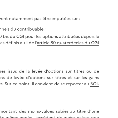
ent notamment pas être imputées sur :
nnels du contribuable ;
e 80 bis du CGI pour les options attribuées depuis le
s définis au I de l’
article 80 quaterdecies du CGI
res issus de la levée d’options sur titres ou de
ns de levée d’options sur titres et sur les gains
s. Sur ce point, il convient de se reporter au
BOI-
montant des moins-values subies au titre d’une
ette même année, l’excédent de moins-values non