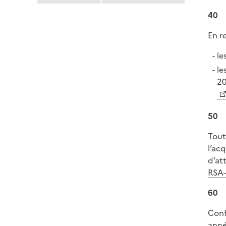
40
En r
le
le
20
50
Tout
l’ac
d’at
RSA-
60
Conf
anné