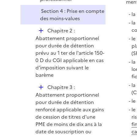
r
ment
Section 4 : Prise en compte
la
des moins-values
la
co
D
Chapitre 2 :
é
Abattement proportionnel
le
p
pour durée de détention
pl
l
prévu au 1 ter de l'article 150-
(S
i
0 D du CGI applicable en cas
la
e
d'imposition suivant le
lo
r
barème
fi
la
D
Chapitre 3 :
(C
é
Abattement proportionnel
le
p
pour durée de détention
l
le
renforcé applicable aux gains
i
ri
de cession de titres d'une
e
fi
PME de moins de dix ans à la
r
ca
date de souscription ou