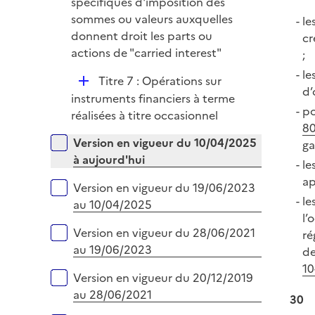
é
spécifiques d'imposition des
e
p
sommes ou valeurs auxquelles
le
r
l
donnent droit les parts ou
cr
i
actions de "carried interest"
;
e
le
D
Titre 7 : Opérations sur
r
d’
é
instruments financiers à terme
po
p
réalisées à titre occasionnel
80
l
Versions sur la période
Version en vigueur du 10/04/2025
ga
i
à aujourd'hui
le
e
ap
r
Version en vigueur du 19/06/2023
le
au 10/04/2025
l’
Version en vigueur du 28/06/2021
ré
au 19/06/2023
de
10
Version en vigueur du 20/12/2019
au 28/06/2021
30