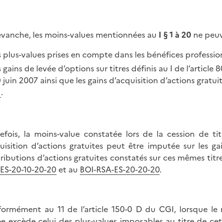
evanche, les moins-values mentionnées au
I § 1 à 20
ne peuv
s plus-values prises en compte dans les bénéfices professio
s gains de levée d’options sur titres définis au I de l’articl
 juin 2007 ainsi que les gains d’acquisition d’actions gratuite
.
efois, la moins-value constatée lors de la cession de tit
quisition d’actions gratuites peut être imputée sur les gai
tributions d’actions gratuites constatés sur ces mêmes titre
ES-20-10-20-20
et au
BOI-RSA-ES-20-20-20
.
ormément au 11 de l’article 150-0 D du CGI, lorsque le 
e excède celui des plus-values imposables au titre de c