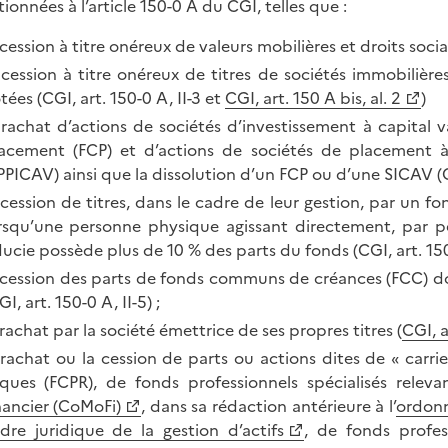
ionnées à l’article 150-0 A du CGI, telles que :
 cession à titre onéreux de valeurs mobilières et droits soci
 cession à titre onéreux de titres de sociétés immobilièr
tées (CGI, art. 150-0 A, II-3 et
CGI, art. 150 A bis, al. 2
)
 rachat d’actions de sociétés d’investissement à capital
acement (FCP) et d’actions de sociétés de placement à
PPICAV) ainsi que la dissolution d’un FCP ou d’une SICAV (CGI
 cession de titres, dans le cadre de leur gestion, par un 
rsqu’une personne physique agissant directement, par pe
ducie possède plus de 10 % des parts du fonds (CGI, art. 150-0 
 cession des parts de fonds communs de créances (FCC) don
GI, art. 150-0 A, II-5) ;
 rachat par la société émettrice de ses propres titres (
CGI, a
 rachat ou la cession de parts ou actions dites de « car
sques (FCPR), de fonds professionnels spécialisés releva
nancier (CoMoFi)
, dans sa rédaction antérieure à l’
ordonn
dre juridique de la gestion d’actifs
, de fonds profes