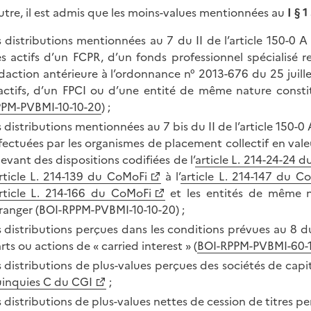
utre, il est admis que les moins-values mentionnées au
I § 1
s distributions mentionnées au 7 du II de l’article 150-0 A 
s actifs d’un FCPR, d’un fonds professionnel spécialisé r
daction antérieure à l’ordonnance n° 2013-676 du 25 juille
actifs, d’un FPCI ou d’une entité de même nature consti
PM-PVBMI-10-10-20
) ;
s distributions mentionnées au 7 bis du II de l’article 150-0 
fectuées par les organismes de placement collectif en vale
levant des dispositions codifiées de l’
article L. 214-24-24 
rticle L. 214-139 du CoMoFi
à l’
article L. 214-147 du C
rticle L. 214-166 du CoMoFi
et les entités de même n
ranger (BOI-RPPM-PVBMI-10-10-20) ;
s distributions perçues dans les conditions prévues au 8 du
rts ou actions de « carried interest » (
BOI-RPPM-PVBMI-60-
s distributions de plus-values perçues des sociétés de capit
inquies C du CGI
;
s distributions de plus-values nettes de cession de titres pe