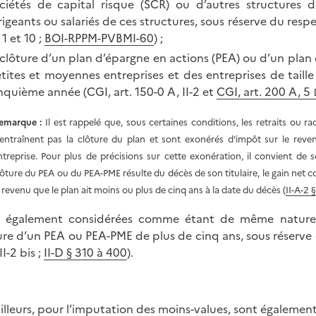
ciétés de capital risque (SCR) ou d’autres structures 
rigeants ou salariés de ces structures, sous réserve du respe
. 1 et 10 ;
BOI-RPPM-PVBMI-60
) ;
 clôture d’un plan d’épargne en actions (PEA) ou d’un pla
tites et moyennes entreprises et des entreprises de taille
nquième année (CGI, art. 150-0 A, II-2 et
CGI, art. 200 A, 5
emarque :
Il est rappelé que, sous certaines conditions, les retraits ou
’entraînent pas la clôture du plan et sont exonérés d’impôt sur le revenu
ntreprise. Pour plus de précisions sur cette exonération, il convient de 
lôture du PEA ou du PEA-PME résulte du décès de son titulaire, le gain net co
e revenu que le plan ait moins ou plus de cinq ans à la date du décès (
II-A-2
 également considérées comme étant de même nature le
ure d’un PEA ou PEA-PME de plus de cinq ans, sous réserve d
II-2 bis ;
II-D § 310 à 400
).
ailleurs, pour l’imputation des moins-values, sont égalem