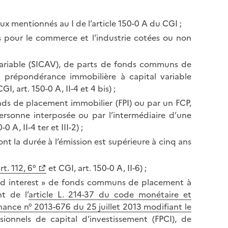
aux mentionnés au I de l’article 150-0 A du CGI ;
es pour le commerce et l’industrie cotées ou non
 variable (SICAV), de parts de fonds communs de
 prépondérance immobilière à capital variable
, art. 150-0 A, II-4 et 4 bis) ;
fonds de placement immobilier (FPI) ou par un FCP,
rsonne interposée ou par l’intermédiaire d’une
A, II-4 ter et III-2) ;
t la durée à l’émission est supérieure à cinq ans
rt. 112, 6°
et CGI, art. 150-0 A, II-6) ;
ried interest » de fonds communs de placement à
nt de l’
article L. 214-37 du code monétaire et
ance n° 2013-676 du 25 juillet 2013 modifiant le
sionnels de capital d’investissement (FPCI), de