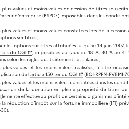
s plus-values et moins-values de cession de titres souscri
éateur d’entreprise (BSPCE) imposables dans les conditions
s plus-values et moins-values constatées lors de la cession 
options sur titres ;
ur les options sur titres attribuées jusqu’au 19 juin 2007, l
 bis du CGI
, imposables au taux de 18 %, 30 % ou 41 
ins selon les règles des traitements et salaires ;
s plus-values et les moins-values réalisées, à titre occas
plication de l’
article 150 ter du CGI
(
BOI-RPPM-PVBMI-7
s plus-values et les moins-values constatées dans les condit
occasion de la donation en pleine propriété de titres d
glementé effectué au profit de certains organismes d’intér
 la réduction d’impôt sur la fortune immobilière (IFI) prév
-30
).