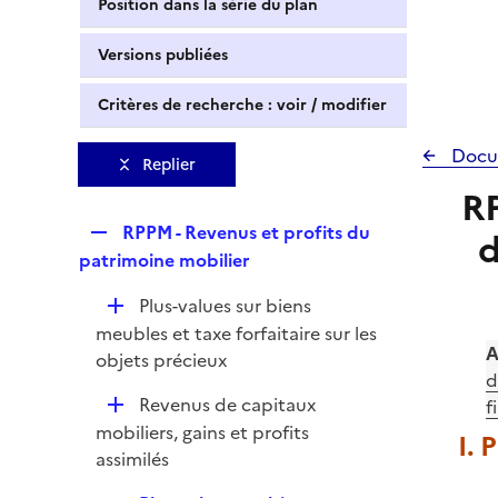
Position dans la série du plan
Versions publiées
Critères de recherche : voir / modifier
Docu
Replier
RP
R
RPPM - Revenus et profits du
d
e
patrimoine mobilier
p
D
Plus-values sur biens
l
é
meubles et taxe forfaitaire sur les
i
A
p
objets précieux
e
d
l
r
D
Revenus de capitaux
f
i
é
mobiliers, gains et profits
e
I. 
p
assimilés
r
l