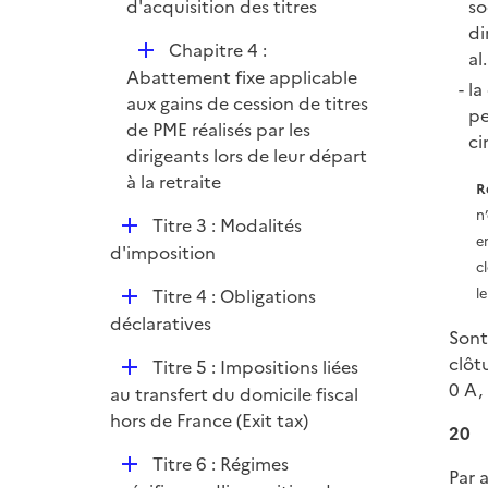
so
d'acquisition des titres
di
D
Chapitre 4 :
al
é
Abattement fixe applicable
la
p
aux gains de cession de titres
pe
l
de PME réalisés par les
ci
i
dirigeants lors de leur départ
e
à la retraite
R
r
n
D
Titre 3 : Modalités
e
é
d'imposition
c
p
D
l
Titre 4 : Obligations
l
é
déclaratives
i
Sont
p
e
clôt
D
Titre 5 : Impositions liées
l
r
0 A, 
é
au transfert du domicile fiscal
i
p
hors de France (Exit tax)
e
20
l
r
D
Titre 6 : Régimes
i
Par 