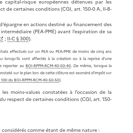
de capital-risque européennes détenues par les
ct de certaines conditions (CGI, art. 150-0 A, II-8-
n d’épargne en actions destiné au financement des
 intermédiaire (PEA-PME) avant l’expiration de sa
;
II-C § 300
).
 rachats effectués sur un PEA ou PEA-PME de moins de cinq ans
 lorsqu’ils sont affectés à la création ou à la reprise d’une
se reporter au
BOI-RPPM-RCM-40-50-40
. De même, lorsque la
nstaté sur le plan lors de cette clôture est exonéré d’impôt sur
 § 100 du BOI-RPPM-RCM-40-50-50
).
s moins-values constatées à l’occasion de la
u respect de certaines conditions (CGI, art. 150-
ent considérés comme étant de même nature :