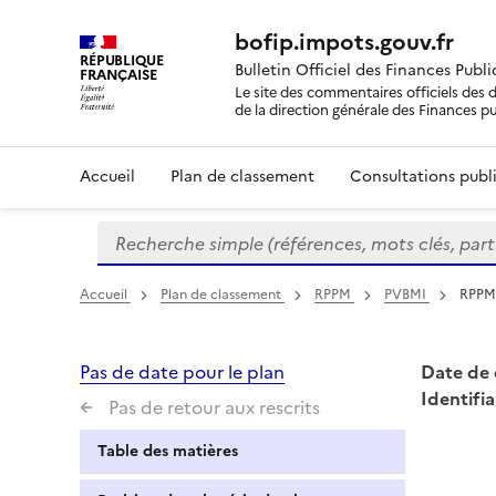
bofip.impots.gouv.fr
RÉPUBLIQUE
Bulletin Officiel des Finances Publ
FRANÇAISE
Le site des commentaires officiels des d
de la direction générale des Finances p
Accueil
Plan de classement
Consultations publi
Recherche simple (références, mots clés, partie 
Formulaire
de
recherche
Accueil
Plan de classement
RPPM
PVBMI
RPPM 
Pas de date pour le plan
Date de 
Identifia
Pas de retour aux rescrits
Table des matières