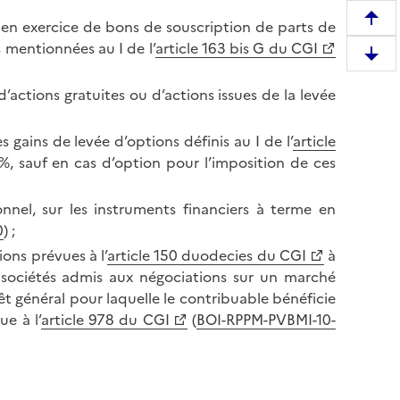
ts en exercice de bons de souscription de parts de
R
 mentionnées au I de l’
article 163 bis G du CGI
e
D
m
e
o
d’actions gratuites ou d’actions issues de la levée
s
n
c
t
es gains de levée d’options définis au I de l’
article
e
e
%, sauf en cas d’option pour l’imposition de ces
n
r
d
e
ionnel, sur les instruments financiers à terme en
r
n
0
) ;
e
h
ions prévues à l’
article 150 duodecies du CGI
à
e
a
e sociétés admis aux négociations sur un marché
n
u
êt général pour laquelle le contribuable bénéficie
b
t
ue à l’
article 978 du CGI
(
BOI-RPPM-PVBMI-10-
a
d
s
e
d
l
e
a