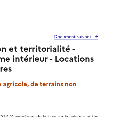
Document suivant
et territorialité -
e intérieur - Locations
res
e agricole, de terrains non
CGI)
exonèrent de la taxe sur la valeur ajoutée