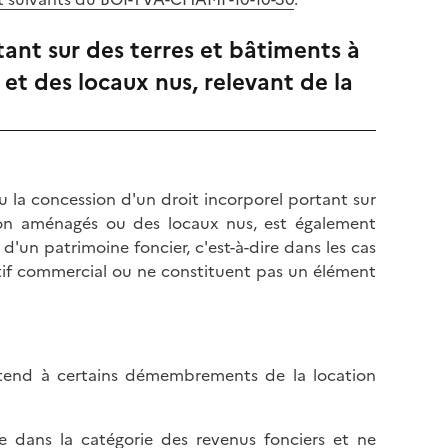
l
p
a
a
tant sur des terres et bâtiments à
p
g
et des locaux nus, relevant de la
a
e
g
e
ou la concession d'un droit incorporel portant sur
 non aménagés ou des locaux nus, est également
d'un patrimoine foncier, c'est-à-dire dans les cas
ctif commercial ou ne constituent pas un élément
'étend à certains démembrements de la location
re dans la catégorie des revenus fonciers et ne