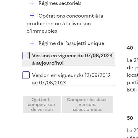
D
Régimes sectoriels
p
é
l
D
Opérations concourant à la
p
i
é
production ou à la livraison
l
e
p
d'immeubles
i
r
l
e
D
Régime de l’assujetti unique
i
r
40
é
e
Versions sur la période
Version en vigueur du 07/08/2024
p
r
Le 2°
à aujourd'hui
l
de p
i
loca
Version en vigueur du 12/09/2012
e
part
au 07/08/2024
r
BOI-
Quitter la
Comparer les deux
comparaison
versions
de version
sélectionnées
50
Le 2°
véhi