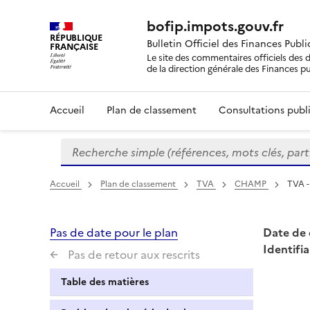
bofip.impots.gouv.fr
RÉPUBLIQUE
Bulletin Officiel des Finances Publ
FRANÇAISE
Le site des commentaires officiels des d
de la direction générale des Finances p
Accueil
Plan de classement
Consultations publi
Recherche simple (références, mots clés, partie 
Formulaire
de
recherche
Accueil
Plan de classement
TVA
CHAMP
TVA -
Pas de date pour le plan
Date de 
Identifia
Pas de retour aux rescrits
Table des matières