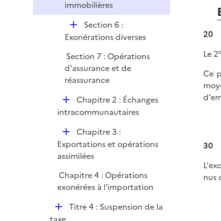
immobilières
D
Section 6 :
20
é
Exonérations diverses
p
Le 2°
Section 7 : Opérations
l
d'assurance et de
i
Ce p
réassurance
e
moye
r
d'em
D
Chapitre 2 : Échanges
é
intracommunautaires
p
D
Chapitre 3 :
l
é
Exportations et opérations
30
i
p
assimilées
e
L'ex
l
r
Chapitre 4 : Opérations
nus 
i
exonérées à l'importation
e
r
D
Titre 4 : Suspension de la
é
taxe