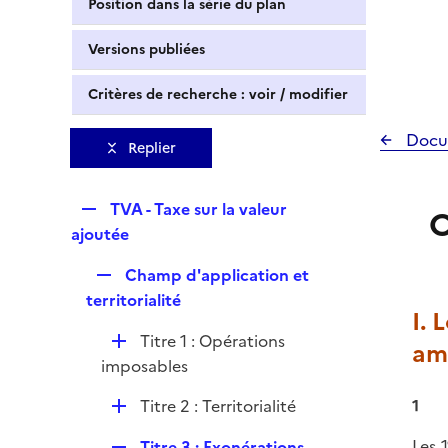
Position dans la série du plan
Versions publiées
Critères de recherche : voir / modifier
Docu
Replier
R
TVA - Taxe sur la valeur
O
e
ajoutée
p
R
Champ d'application et
l
e
territorialité
i
I. 
p
e
D
Titre 1 : Opérations
l
am
r
é
imposables
i
p
e
D
Titre 2 : Territorialité
1
l
r
é
i
R
Les 1
Titre 3 : Exonérations