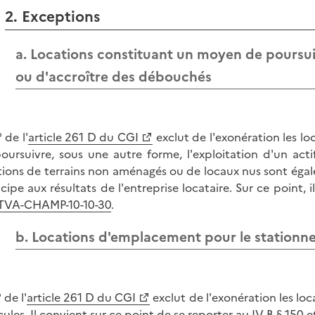
2. Exceptions
a. Locations constituant un moyen de poursuiv
ou d'accroître des débouchés
 de l'
article 261 D du CGI
exclut de l'exonération les lo
oursuivre, sous une autre forme, l'exploitation d'un act
tions de terrains non aménagés ou de locaux nus sont égale
icipe aux résultats de l'entreprise locataire. Sur ce point,
TVA-CHAMP-10-10-30
.
b. Locations d'emplacement pour le stationn
 de l'
article 261 D du CGI
exclut de l'exonération les l
cules. Il convient sur ce point de se reporter au
IV-B § 150 