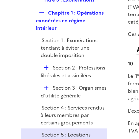
p
e
e
(TVA
l
r
R
Chapitre 1 : Opérations
p
terr
i
e
exonérées en régime
l
caté
e
p
intérieur
i
r
Ces 
l
e
Section 1 : Exonérations
i
r
tendant à éviter une
e
double imposition
r
10
D
Section 2 : Professions
é
libérales et assimilées
Le 1°
p
ferm
D
Section 3 : Organismes
l
bien
é
d'utilité générale
i
agric
p
e
Section 4 : Services rendus
l
L'exo
r
à leurs membres par
i
certains groupements
En a
e
TVA 
r
Section 5 : Locations