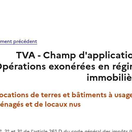
ment précédent
TVA - Champ d'application 
pérations exonérées en régim
immobiliè
Locations de terres et bâtiments à usag
énagés et de locaux nus
°, 2° et 3° de l'
article 261 D du code général des impôts (