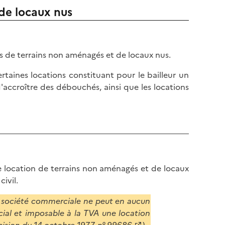
de locaux nus
s de terrains non aménagés et de locaux nus.
taines locations constituant pour le bailleur un
'accroître des débouchés, ainsi que les locations
de location de terrains non aménagés et de locaux
ivil.
une société commerciale ne peut en aucun
ial et imposable à la TVA une location
cision du 14 octobre 1977, n° 99686
).