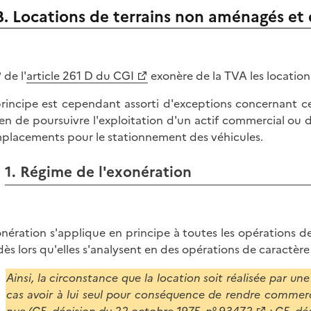
B. Locations de terrains non aménagés et 
 de l'
article 261 D du CGI
exonère de la TVA les location
rincipe est cependant assorti d'exceptions concernant cer
n de poursuivre l'exploitation d'un actif commercial ou d
placements pour le stationnement des véhicules.
1. Régime de l'exonération
onération s'applique en principe à toutes les opérations 
dès lors qu'elles s'analysent en des opérations de caractère c
Ainsi, la circonstance que la location soit réalisée par 
cas avoir à lui seul pour conséquence de rendre commerc
nue (
CE, décision du 22 octobre 1975, n° 93472
;
CE, dé