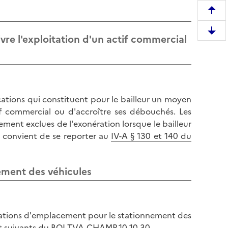
R
e
D
re l'exploitation d'un actif commercial
m
e
o
s
n
c
t
e
e
n
cations qui constituent pour le bailleur un moyen
r
d
if commercial ou d'accroître ses débouchés. Les
e
r
ment exclues de l'exonération lorsque le bailleur
n
e
 il convient de se reporter au
IV-A § 130 et 140 du
h
e
a
n
u
b
ement des véhicules
t
a
d
s
e
d
l
ocations d'emplacement pour le stationnement des
e
a
et suivants du BOI-TVA-CHAMP-10-10-30
.