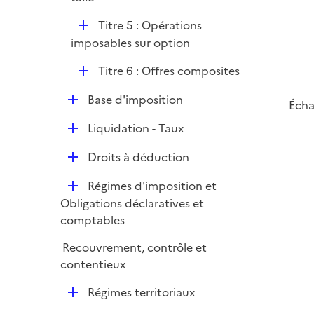
p
D
Titre 5 : Opérations
l
é
imposables sur option
i
p
e
D
Titre 6 : Offres composites
l
r
é
i
D
Base d'imposition
p
Écha
e
é
l
r
D
Liquidation - Taux
p
i
é
l
e
D
Droits à déduction
p
i
r
é
l
e
D
Régimes d'imposition et
p
i
r
é
Obligations déclaratives et
l
e
p
comptables
i
r
l
e
Recouvrement, contrôle et
i
r
contentieux
e
r
D
Régimes territoriaux
é