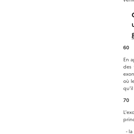
60
En a
des 
exon
où l
qu'i
70
L'ex
prin
la