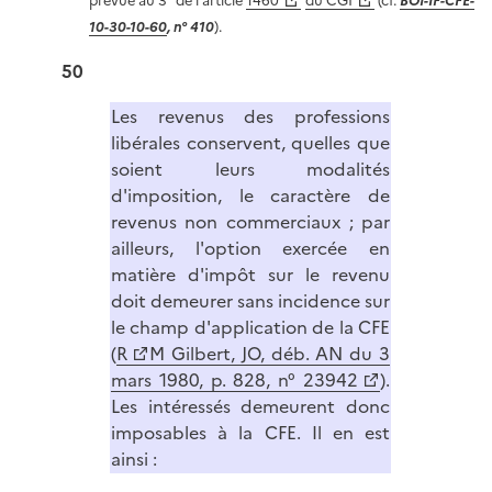
prévue au 3° de l'article
1460
du CGI
(cf.
BOI-IF-CFE-
10-30-10-60
, n° 410
).
50
Les revenus des professions
libérales conservent, quelles que
soient leurs modalités
d'imposition, le caractère de
revenus non commerciaux ; par
ailleurs, l'option exercée en
matière d'impôt sur le revenu
doit demeurer sans incidence sur
le champ d'application de la CFE
(
R
M Gilbert, JO, déb. AN du 3
mars 1980, p. 828, n° 23942
).
Les intéressés demeurent donc
imposables à la CFE. Il en est
ainsi :