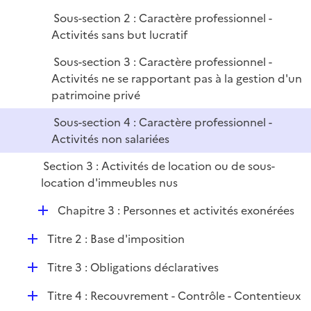
i
Sous-section 2 : Caractère professionnel -
e
Activités sans but lucratif
r
Sous-section 3 : Caractère professionnel -
Activités ne se rapportant pas à la gestion d'un
patrimoine privé
Sous-section 4 : Caractère professionnel -
Activités non salariées
Section 3 : Activités de location ou de sous-
location d'immeubles nus
D
Chapitre 3 : Personnes et activités exonérées
é
D
Titre 2 : Base d'imposition
p
é
l
D
Titre 3 : Obligations déclaratives
p
i
é
l
e
D
Titre 4 : Recouvrement - Contrôle - Contentieux
p
i
r