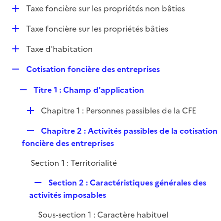
i
D
Taxe foncière sur les propriétés non bâties
l
e
é
i
r
D
Taxe foncière sur les propriétés bâties
p
e
é
l
r
D
Taxe d'habitation
p
i
é
l
e
R
Cotisation foncière des entreprises
p
i
r
e
l
e
R
Titre 1 : Champ d'application
p
i
r
e
l
e
D
Chapitre 1 : Personnes passibles de la CFE
p
i
r
é
l
e
R
Chapitre 2 : Activités passibles de la cotisation
p
i
r
e
foncière des entreprises
l
e
p
i
r
Section 1 : Territorialité
l
e
i
r
R
Section 2 : Caractéristiques générales des
e
e
activités imposables
r
p
Sous-section 1 : Caractère habituel
l