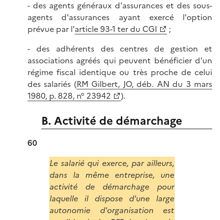
- des agents généraux d'assurances et des sous-
agents d'assurances ayant exercé l'option
prévue par l'
article 93-1 ter du CGI
;
- des adhérents des centres de gestion et
associations agréés qui peuvent bénéficier d'un
régime fiscal identique ou très proche de celui
des salariés (
RM Gilbert, JO, déb. AN du 3 mars
1980, p. 828, n° 23942
).
B. Activité de démarchage
60
Le salarié qui exerce, par ailleurs,
dans la même entreprise, une
activité de démarchage pour
laquelle il dispose d'une large
autonomie d'organisation est