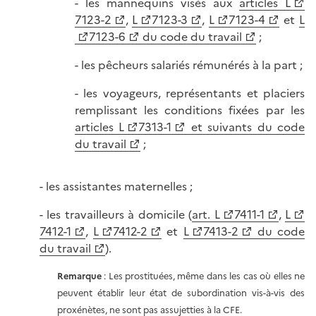
- les mannequins visés aux
articles L
7123-2
,
L
7123-3
,
L
7123-4
et
L
7123-6
du code du travail
;
- les pêcheurs salariés rémunérés à la part ;
- les voyageurs, représentants et placiers
remplissant les conditions fixées par les
articles L
7313-1
et suivants du code
du travail
;
- les assistantes maternelles ;
- les travailleurs à domicile (
art. L
7411-1
,
L
7412-1
,
L
7412-2
et
L
7413-2
du code
du travail
).
Remarque
: Les prostituées, même dans les cas où elles ne
peuvent établir leur état de subordination vis-à-vis des
proxénètes, ne sont pas assujetties à la CFE.