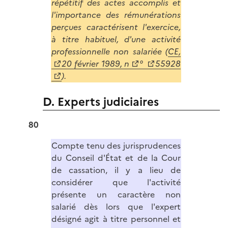
répétitif des actes accomplis et
l'importance des rémunérations
perçues caractérisent l'exercice,
à titre habituel, d'une activité
professionnelle non salariée (
CE,
20 février 1989, n
°
55928
).
D. Experts judiciaires
80
Compte tenu des jurisprudences
du Conseil d'État et de la Cour
de cassation, il y a lieu de
considérer que l'activité
présente un caractère non
salarié dès lors que l'expert
désigné agit à titre personnel et