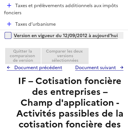
é
l
e
D
Taxes et prélèvements additionnels aux impôts
p
i
r
é
fonciers
l
e
p
i
r
D
Taxes d’urbanisme
l
e
é
i
r
Versions sur la période
Version en vigueur du 12/09/2012 à aujourd'hui
p
e
l
r
i
Quitter la
Comparer les deux
comparaison
versions
e
de version
sélectionnées
r
Document précédent
Document suivant
IF – Cotisation foncière
des entreprises –
Champ d'application -
Activités passibles de la
cotisation foncière des