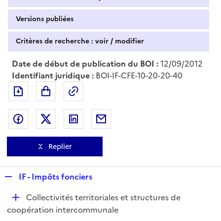
Versions publiées
Critères de recherche : voir / modifier
Date de début de publication du BOI :
12/09/2012
Identifiant juridique :
BOI-IF-CFE-10-20-20-40
Exporter le document au format pdf
Permalien : adresse web de ce doc
Partager sur Facebook
Partager sur Twitter
Partager sur LinkedIn
Partager par messagerie
Replier
R
IF - Impôts fonciers
e
D
Collectivités territoriales et structures de
p
é
coopération intercommunale
l
p