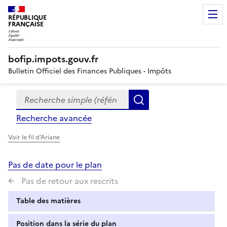
RÉPUBLIQUE
FRANÇAISE
bofip.impots.gouv.fr
Bulletin Officiel des Finances Publiques - Impôts
Recherche simple (références, mots clés, partie du titre
Formulaire
Rechercher
de
Recherche avancée
recherche
Voir le fil d'Ariane
Pas de date pour le plan
Pas de retour aux rescrits
Table des matières
Position dans la série du plan