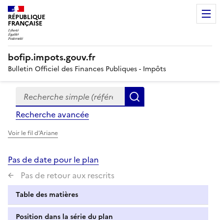
RÉPUBLIQUE
FRANÇAISE
bofip.impots.gouv.fr
Bulletin Officiel des Finances Publiques - Impôts
Recherche simple (références, mots clés, partie du titre
Formulaire
Rechercher
de
Recherche avancée
recherche
Voir le fil d'Ariane
Pas de date pour le plan
Pas de retour aux rescrits
Table des matières
Position dans la série du plan