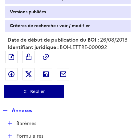
Versions publiées
Critères de recherche : voir / modifier
Date de début de publication du BOI :
26/08/2013
Identifiant juridique :
BOI-LETTRE-000092
Exporter le document au format pdf
Permalien : adresse web de ce doc
Partager sur Facebook
Partager sur Twitter
Partager sur LinkedIn
Partager par messagerie
Replier
R
Annexes
e
D
Barèmes
p
é
l
D
Formulaires
p