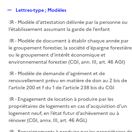
i
é
l
e
R
Lettres-type ; Modèles
p
i
r
e
l
e
IR - Modèle d’attestation délivrée par la personne ou
p
i
r
l’établissement assumant la garde de l’enfant
l
e
i
r
IR - Modèle de document à établir chaque année par
e
le groupement forestier, la société d'épargne forestière
r
ou le groupement d'intérêt économique et
environnemental forestier (CGI, ann. III, art. 46 AGI)
IR - Modèle de demande d'agrément et de
renouvellement prévu en matière de don au 2 bis de
l'article 200 et f du 1 de l'article 238 bis du CGI
IR - Engagement de location à produire par les
propriétaires de logements en cas d'acquisition d’un
logement neuf, en l’état futur d’achèvement ou à
rénover (CGI, annx. III, art. 46 AGL)
IR - Renseignements à produire par les propriétaires d