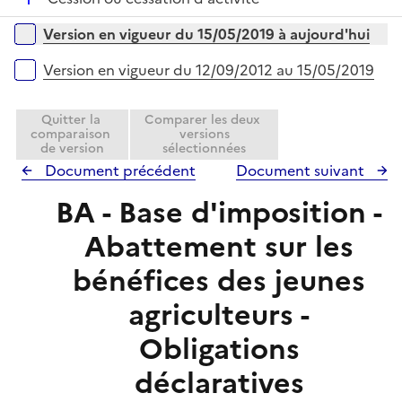
p
r
é
l
Versions sur la période
Version en vigueur du 15/05/2019 à aujourd'hui
p
i
l
e
Version en vigueur du 12/09/2012 au 15/05/2019
i
r
e
Quitter la
Comparer les deux
r
comparaison
versions
de version
sélectionnées
Document précédent
Document suivant
BA - Base d'imposition -
Abattement sur les
bénéfices des jeunes
agriculteurs -
Obligations
déclaratives