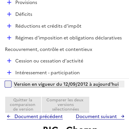
e
D
Provisions
p
i
r
é
l
e
D
Déficits
p
i
r
é
l
e
D
Réductions et crédits d'impôt
p
i
r
é
l
e
D
Régimes d'imposition et obligations déclaratives
p
i
r
é
l
e
Recouvrement, contrôle et contentieux
p
i
r
l
e
D
Cession ou cessation d'activité
i
r
é
e
D
Intéressement - participation
p
r
é
l
Versions sur la période
Version en vigueur du 12/09/2012 à aujourd'hui
p
i
l
e
i
Quitter la
Comparer les deux
r
comparaison
versions
e
de version
sélectionnées
r
Document précédent
Document suivant