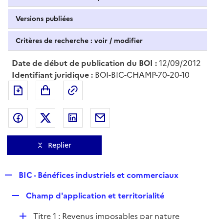
Versions publiées
Critères de recherche : voir / modifier
Date de début de publication du BOI :
12/09/2012
Identifiant juridique :
BOI-BIC-CHAMP-70-20-10
Exporter le document au format pdf
Permalien : adresse web de ce doc
Partager sur Facebook
Partager sur Twitter
Partager sur LinkedIn
Partager par messagerie
Replier
R
BIC - Bénéfices industriels et commerciaux
e
R
Champ d'application et territorialité
p
e
l
D
Titre 1 : Revenus imposables par nature
p