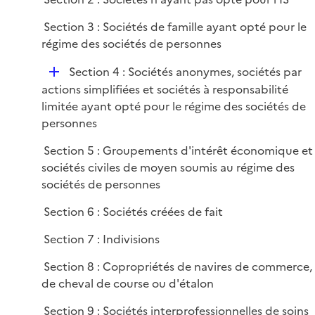
p
i
l
e
Section 3 : Sociétés de famille ayant opté pour le
i
r
régime des sociétés de personnes
e
D
r
Section 4 : Sociétés anonymes, sociétés par
é
actions simplifiées et sociétés à responsabilité
p
limitée ayant opté pour le régime des sociétés de
l
personnes
i
Section 5 : Groupements d'intérêt économique et
e
sociétés civiles de moyen soumis au régime des
r
sociétés de personnes
Section 6 : Sociétés créées de fait
Section 7 : Indivisions
Section 8 : Copropriétés de navires de commerce,
de cheval de course ou d'étalon
Section 9 : Sociétés interprofessionnelles de soins