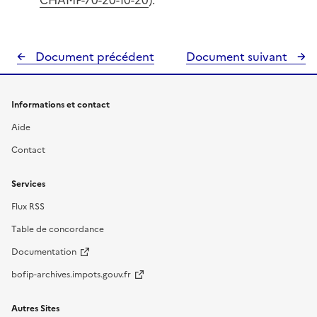
CHAMP-70-20-10-20
).
Document précédent
Document suivant
Informations et contact
Aide
Contact
Services
Flux RSS
Table de concordance
Documentation
bofip-archives.impots.gouv.fr
Autres Sites