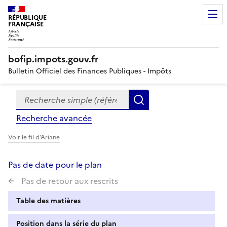
RÉPUBLIQUE
FRANÇAISE
bofip.impots.gouv.fr
Bulletin Officiel des Finances Publiques - Impôts
Recherche simple (références, mots clés, partie du titre
Formulaire
Rechercher
de
Recherche avancée
recherche
Voir le fil d'Ariane
Pas de date pour le plan
Pas de retour aux rescrits
Table des matières
Position dans la série du plan