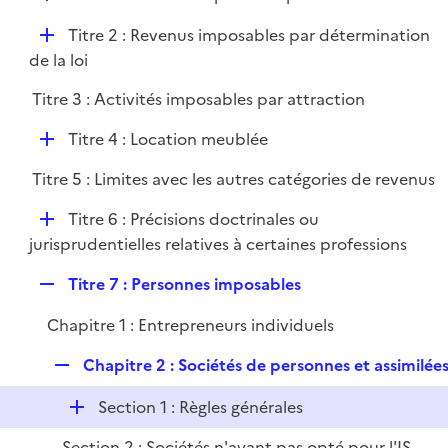
i
é
l
e
D
Titre 2 : Revenus imposables par détermination
p
i
r
é
de la loi
l
e
p
i
r
Titre 3 : Activités imposables par attraction
l
e
i
r
D
Titre 4 : Location meublée
e
é
r
Titre 5 : Limites avec les autres catégories de revenus
p
l
D
Titre 6 : Précisions doctrinales ou
i
é
jurisprudentielles relatives à certaines professions
e
p
r
R
Titre 7 : Personnes imposables
l
e
i
Chapitre 1 : Entrepreneurs individuels
p
e
l
r
R
Chapitre 2 : Sociétés de personnes et assimilée
i
e
e
D
Section 1 : Règles générales
p
r
é
l
Section 2 : Sociétés n'ayant pas opté pour l'IS