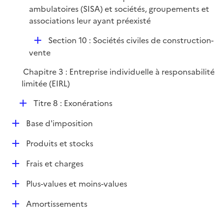
ambulatoires (SISA) et sociétés, groupements et
associations leur ayant préexisté
D
Section 10 : Sociétés civiles de construction-
é
vente
p
Chapitre 3 : Entreprise individuelle à responsabilité
l
limitée (EIRL)
i
e
D
Titre 8 : Exonérations
r
é
D
Base d'imposition
p
é
l
D
Produits et stocks
p
i
é
l
e
D
Frais et charges
p
i
r
é
l
e
D
Plus-values et moins-values
p
i
r
é
l
e
D
Amortissements
p
i
r
é
l