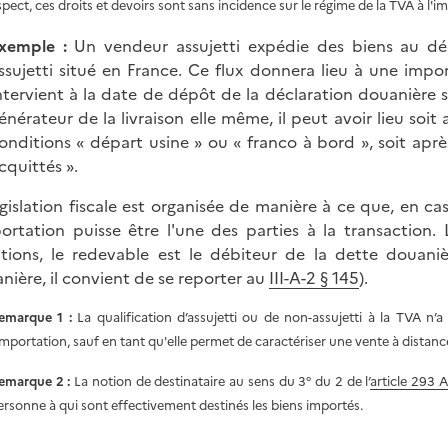
spect, ces droits et devoirs sont sans incidence sur le régime de la TVA à l'i
xemple :
Un vendeur assujetti expédie des biens au dé
ssujetti situé en France. Ce flux donnera lieu à une impo
ntervient à la date de dépôt de la déclaration douanière so
énérateur de la livraison elle même, il peut avoir lieu soit
onditions
« départ
usine »
ou
« franco
à
bord »
, soit apr
cquittés »
.
égislation fiscale est organisée de manière à ce que, en ca
portation puisse être l'une des parties à la transaction.
ations, le redevable est le débiteur de la dette douani
nière, il convient de se reporter au
III-A-2 § 145
).
emarque 1 :
La qualification d’assujetti ou de non-assujetti à la TVA n’
’importation, sauf en tant qu'elle permet de caractériser une vente à distanc
emarque 2 :
La notion de destinataire au sens du 3° du 2 de l’
article 293 
ersonne à qui sont effectivement destinés les biens importés.