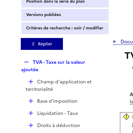
Position dans la série du plan
Versions publiées
Critères de recherche : voir / modifier
Docu
Replier
T
R
TVA - Taxe sur la valeur
e
ajoutée
p
D
Champ d'application et
l
é
territorialité
i
A
p
e
D
Base d'imposition
l
l
r
é
i
D
Liquidation - Taux
p
e
é
l
r
D
Droits à déduction
p
i
é