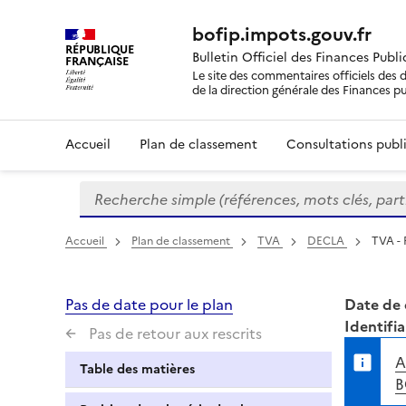
bofip.impots.gouv.fr
RÉPUBLIQUE
Bulletin Officiel des Finances Publ
FRANÇAISE
Le site des commentaires officiels des d
de la direction générale des Finances p
Accueil
Plan de classement
Consultations publi
Recherche simple (références, mots clés, partie 
Formulaire
de
recherche
Accueil
Plan de classement
TVA
DECLA
TVA - 
Pas de date pour le plan
Date de 
Identifia
Pas de retour aux rescrits
A
Table des matières
B