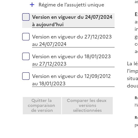
e
a
D
Régime de l’assujetti unique
i
r
é
e
E
Versions sur la période
Version en vigueur du 24/07/2024
p
r
a
à aujourd'hui
l
i
i
g
Version en vigueur du 27/12/2023
e
c
au 24/07/2024
r
a
Version en vigueur du 18/01/2023
La l
au 27/12/2023
l'im
Version en vigueur du 12/09/2012
situ
au 18/01/2023
doua
R
Quitter la
Comparer les deux
comparaison
versions
l
de version
sélectionnées
R
p