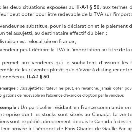
 les deux situations exposées au
II-A-1 § 50
, aux termes d
eur peut opter pour être redevable de la TVA sur l'import
 vendeur se substitue, pour la déclaration et le paiement de
un tel assujetti, au destinataire effectif du
bien ;
 livraison est relocalisée en France ;
 vendeur peut déduire la TVA à l'importation au titre de la r
 permet aux vendeurs qui le souhaitent d'assurer les 
semble de leurs ventes plutôt que d'avoir à distinguer entr
tionnées au
II-A-1 § 50
.
emarque :
L'assujetti-facilitateur ne peut, en revanche, jamais opter p
bligations de redevable en l'absence d'exercice d'option par le vendeur.
xemple :
Un particulier résidant en France commande un 
ntreprise dont les stocks sont situés au Canada. La vente 
iens sont expédiés directement depuis le Canada à destin
 leur arrivée à l’aéroport de Paris-Charles-de-Gaulle Par 