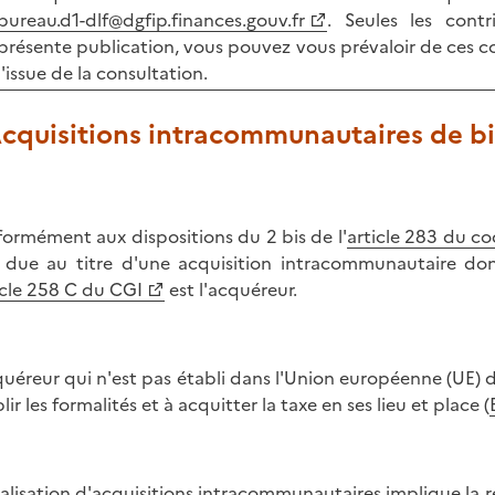
bureau.d1-dlf@dgfip.finances.gouv.fr
. Seules les cont
présente publication, vous pouvez vous prévaloir de ces co
l'issue de la consultation.
Acquisitions intracommunautaires de b
ormément aux dispositions du 2 bis de l'
article 283 du co
 due au titre d'une acquisition intracommunautaire dont
icle 258 C du CGI
est l'acquéreur.
quéreur qui n'est pas établi dans l'Union européenne (UE) d
ir les formalités et à acquitter la taxe en ses lieu et place (
éalisation d'acquisitions intracommunautaires implique la r