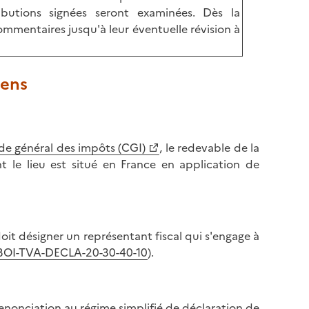
ributions signées seront examinées. Dès la
mmentaires jusqu'à leur éventuelle révision à
iens
de général des impôts (CGI)
, le redevable de la
 le lieu est situé en France en application de
oit désigner un représentant fiscal qui s'engage à
BOI-TVA-DECLA-20-30-40-10
).
enonciation au régime simplifié de déclaration de