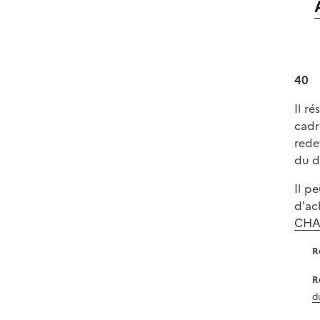
40
Il r
cadr
rede
du d
Il p
d'ac
CHAM
R
R
d