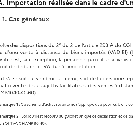
A. Importation réalisée dans le cadre d'u
1. Cas généraux
ésulte des dispositions du 2° du 2 de l’
article 293 A du CGI
e d'une vente à distance de biens importés (VAD-BI) (
vable est, sauf exception, la personne qui réalise la livrai
roit de déduire la TVA due à l'importation.
eut s'agir soit du vendeur lui-même, soit de la personne rép
hat-revente des assujettis-facilitateurs des ventes à dist
P-10-10-40-60
).
emarque 1
:
Ce schéma d'achat-revente ne s'applique que pour les biens co
emarque 2
:
Lorsqu'il est recouru au guichet unique de déclaration et de p
u BOI-TVA-CHAMP-30-40
).