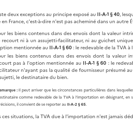
xiste deux exceptions au principe exposé au
II-A-1 § 40
, les
e en France, c'est-à-dire n'est pas acheminé dans un autr
ur les biens contenus dans des envois dont la valeur intr
 recourt ni à un assujetti-facilitateur, ni au guichet uni
option mentionnée au
II-A-1 § 60
: le redevable de la TVA à l
ur les biens contenus dans des envois dont la valeur in
court pas à l'option mentionnée au
II-A-1 § 60
: le redevab
cilitateur n'ayant pas la qualité de fournisseur présumé au
sujetti, le destinataire du bien.
emarque :
Il peut arriver que les circonstances particulières dans lesquell
estinataire comme redevable de la TVA à l'importation en désignant, en 
récisions, il convient de se reporter au
II-A-2 § 65
.
 ces situations, la TVA due à l'importation n'est jamais déd