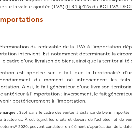
xe sur la valeur ajoutée (TVA) (
II-B-1 § 425 du BOI-TVA-DEC
 Importations
étermination du redevable de la TVA à l'importation d
rtation intervient. Est notamment déterminante la circon
le cadre d'une livraison de biens, ainsi que la territorialité 
tention est appelée sur le fait que la territorialité d
pendamment du moment où interviennent les faits gé
portation. Ainsi, le fait générateur d'une livraison territori
re antérieur à l'importation ; inversement, le fait générateur
rvenir postérieurement à l'importation.
emarque :
Sauf dans le cadre des ventes à distance de biens importés, l
ontractuelles. À cet égard, les droits et devoirs de l'acheteur et du v
ncoterms® 2020, peuvent constituer un élément d'appréciation de la date d