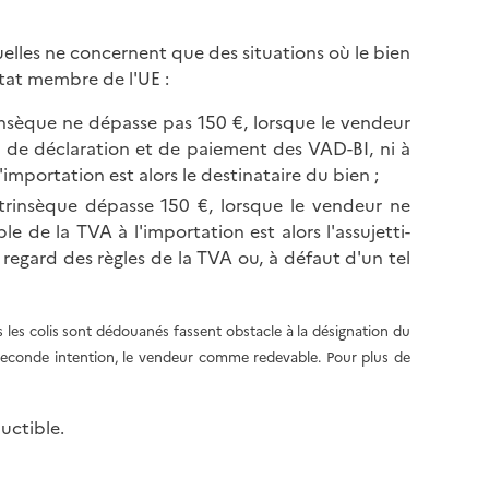
l
p
a
a
quelles ne concernent que des situations où le bien
p
g
e État membre de
l'UE :
a
e
g
insèque ne dépasse pas 150 €, lorsque le vendeur
e
que de déclaration et de paiement des VAD-BI, ni à
'importation est alors le destinataire du bien ;
trinsèque dépasse 150 €, lorsque le vendeur ne
le de la TVA à l'importation est alors l'assujetti-
 regard des règles de la TVA ou, à défaut d'un tel
es les colis sont dédouanés fassent obstacle à la désignation du
seconde intention, le vendeur comme redevable. Pour plus de
uctible.