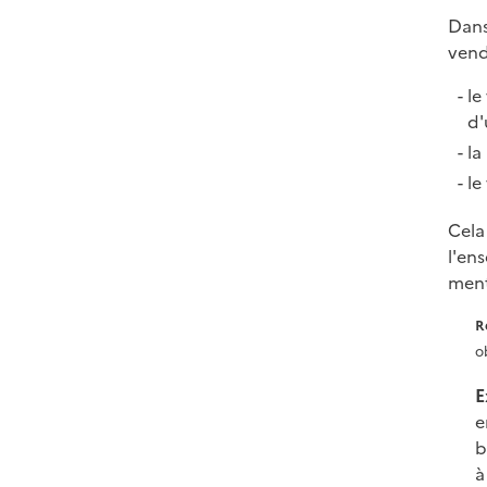
Dans
vend
le
d'
la
le
Cela
l'en
men
R
o
E
e
b
à