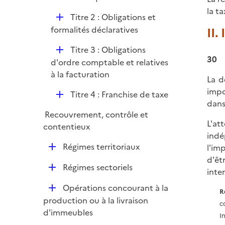
la ta
D
Titre 2 : Obligations et
é
formalités déclaratives
II.
p
D
Titre 3 : Obligations
l
30
é
d'ordre comptable et relatives
i
p
à la facturation
e
La d
l
r
impo
D
Titre 4 : Franchise de taxe
i
dans 
é
e
Recouvrement, contrôle et
p
r
L'at
contentieux
l
indé
i
D
Régimes territoriaux
l'im
e
é
d'êt
r
D
Régimes sectoriels
p
inte
é
l
D
Opérations concourant à la
p
R
i
é
production ou à la livraison
l
c
e
p
d'immeubles
i
I
r
l