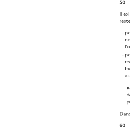
50
Il e
rest
po
ne
l'
po
re
fa
as
R
d
p
Dans
60