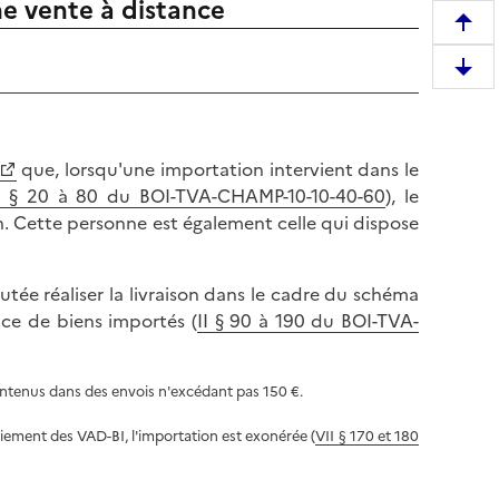
ne vente à distance
R
e
D
m
e
o
s
n
c
t
que, lorsqu'une importation intervient dans le
e
e
I § 20 à 80 du BOI-TVA-CHAMP-10-10-40-60
), le
n
r
son. Cette personne est également celle qui dispose
d
e
r
n
e
utée réaliser la livraison dans le cadre du schéma
h
e
ance de biens importés (
II § 90 à 190 du BOI-TVA-
a
n
u
b
t
ntenus dans des envois n'excédant pas 150 €.
a
d
s
e
aiement des VAD-BI, l'importation est exonérée (
VII § 170 et 180
d
l
e
a