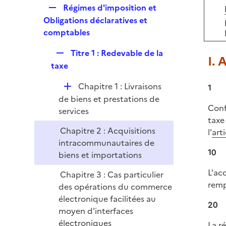
l
e
R
Régimes d'imposition et
p
i
r
e
Obligations déclaratives et
l
e
p
comptables
i
r
l
e
R
Titre 1 : Redevable de la
i
I. 
r
e
taxe
e
p
r
D
Chapitre 1 : Livraisons
1
l
é
de biens et prestations de
i
Conf
p
services
e
taxe
l
r
Chapitre 2 : Acquisitions
l'
art
i
intracommunautaires de
e
10
biens et importations
r
L'ac
Chapitre 3 : Cas particulier
rempl
des opérations du commerce
électronique facilitées au
20
moyen d'interfaces
électroniques
La r