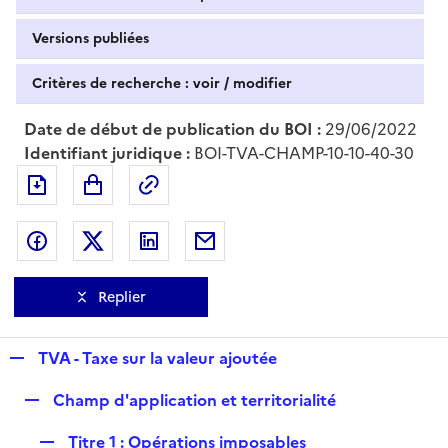
Versions publiées
Critères de recherche : voir / modifier
Date de début de publication du BOI :
29/06/2022
Identifiant juridique :
BOI-TVA-CHAMP-10-10-40-30
Exporter le document au format pdf
Permalien : adresse web de ce doc
Partager sur Facebook
Partager sur Twitter
Partager sur LinkedIn
Partager par messagerie
Replier
R
TVA - Taxe sur la valeur ajoutée
e
R
Champ d'application et territorialité
p
e
l
R
Titre 1 : Opérations imposables
p