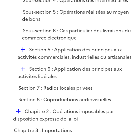
Sous-section 4 : Opérations des intermédiaires
Sous-section 5 : Opérations réalisées au moyen
de bons
Sous-section 6 : Cas particulier des livraisons du
commerce électronique
D
Section 5 : Application des principes aux
é
activités commerciales, industrielles ou artisanales
p
D
Section 6 : Application des principes aux
l
é
activités libérales
i
p
e
Section 7 : Radios locales privées
l
r
i
Section 8 : Coproductions audiovisuelles
e
D
Chapitre 2 : Opérations imposables par
r
é
disposition expresse de la loi
p
Chapitre 3 : Importations
l