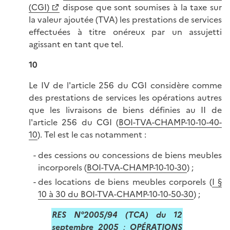
(CGI)
dispose que sont soumises à la taxe sur
la valeur ajoutée (TVA) les prestations de services
effectuées à titre onéreux par un assujetti
agissant en tant que tel.
10
Le IV de l'article 256 du CGI considère comme
des prestations de services les opérations autres
que les livraisons de biens définies au II de
l'article 256 du CGI (
BOI-TVA-CHAMP-10-10-40-
10
). Tel est le cas notamment :
des cessions ou concessions de biens meubles
incorporels (
BOI-TVA-CHAMP-10-10-30
) ;
des locations de biens meubles corporels (
I §
10 à 30 du BOI-TVA-CHAMP-10-10-50-30
) ;
RES N°2005/94 (TCA) du
12
septembre 2005
:
OPÉRATIONS