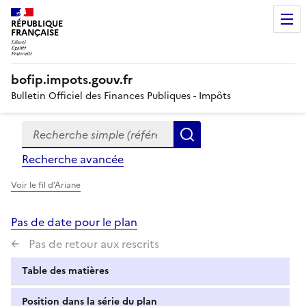
RÉPUBLIQUE
FRANÇAISE
bofip.impots.gouv.fr
Bulletin Officiel des Finances Publiques - Impôts
Recherche simple (références, mots clés, partie du titre
Formulaire
Rechercher
de
Recherche avancée
recherche
Voir le fil d'Ariane
Pas de date pour le plan
Pas de retour aux rescrits
Table des matières
Position dans la série du plan