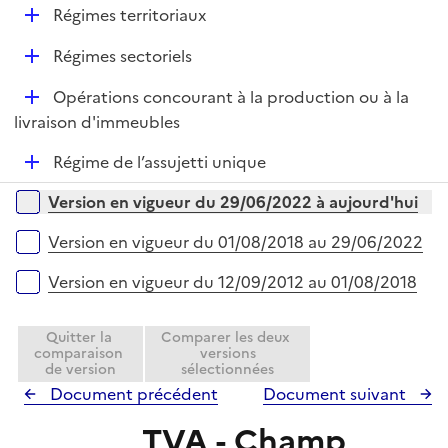
i
r
D
Régimes territoriaux
e
é
r
D
Régimes sectoriels
p
é
l
D
Opérations concourant à la production ou à la
p
i
é
livraison d'immeubles
l
e
p
i
r
D
Régime de l’assujetti unique
l
e
é
i
r
Versions sur la période
Version en vigueur du 29/06/2022 à aujourd'hui
p
e
l
r
Version en vigueur du 01/08/2018 au 29/06/2022
i
e
Version en vigueur du 12/09/2012 au 01/08/2018
r
Quitter la
Comparer les deux
comparaison
versions
de version
sélectionnées
Document précédent
Document suivant
TVA - Champ