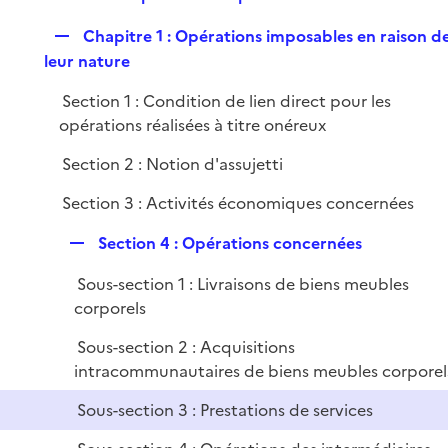
i
e
l
e
R
Chapitre 1 : Opérations imposables en raison d
p
i
r
e
leur nature
l
e
p
i
r
Section 1 : Condition de lien direct pour les
l
e
opérations réalisées à titre onéreux
i
r
e
Section 2 : Notion d'assujetti
r
Section 3 : Activités économiques concernées
R
Section 4 : Opérations concernées
e
Sous-section 1 : Livraisons de biens meubles
p
corporels
l
i
Sous-section 2 : Acquisitions
e
intracommunautaires de biens meubles corporel
r
Sous-section 3 : Prestations de services