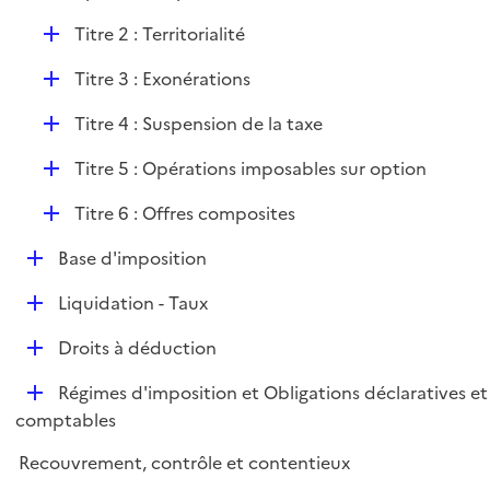
i
D
Titre 2 : Territorialité
e
é
r
D
Titre 3 : Exonérations
p
é
l
D
Titre 4 : Suspension de la taxe
p
i
é
l
e
D
Titre 5 : Opérations imposables sur option
p
i
r
é
l
e
D
Titre 6 : Offres composites
p
i
r
é
l
e
D
Base d'imposition
p
i
r
é
l
e
D
Liquidation - Taux
p
i
r
é
l
e
D
Droits à déduction
p
i
r
é
l
e
D
Régimes d'imposition et Obligations déclaratives et
p
i
r
é
comptables
l
e
p
i
r
Recouvrement, contrôle et contentieux
l
e